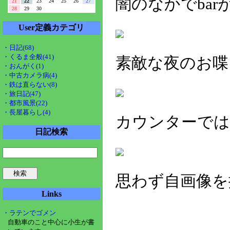
闇のなかでba
21
22
23
24
25
26
27
28
29
30
User定義カテゴリ
・日記(68)
・くるま全般(41)
素敵な夜のお喋
・おんがく(1)
・中古カメラ病(4)
・鉄は直らない(8)
・旅日記(47)
・都市風景(22)
・長屋暮らし(4)
カウンターでは
日記検索
思わず自画像を
Links
・ラテンでゴメン
自動車のこと中心に小生が書