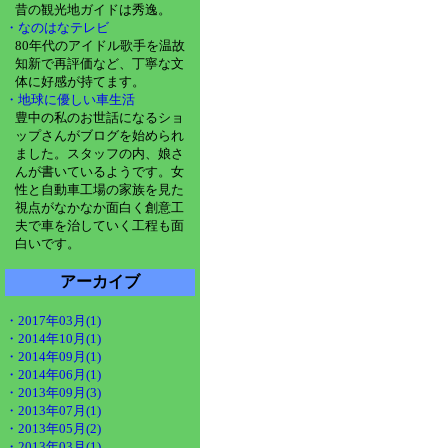
昔の観光地ガイドは秀逸。
・なのはなテレビ
80年代のアイドル歌手を温故
知新で再評価など、丁寧な文
体に好感が持てます。
・地球に優しい車生活
豊中の私のお世話になるショ
ップさんがブログを始められ
ました。スタッフの内、娘さ
んが書いているようです。女
性と自動車工場の家族を見た
視点がなかなか面白く創意工
夫で車を治していく工程も面
白いです。
アーカイブ
・2017年03月(1)
・2014年10月(1)
・2014年09月(1)
・2014年06月(1)
・2013年09月(3)
・2013年07月(1)
・2013年05月(2)
・2013年03月(1)