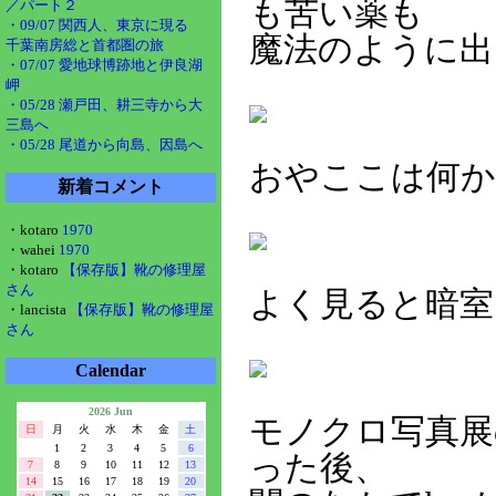
も苦い薬も
／パート２
・09/07 関西人、東京に現る
魔法のように出
千葉南房総と首都圏の旅
・07/07 愛地球博跡地と伊良湖
岬
・05/28 瀬戸田、耕三寺から大
三島へ
・05/28 尾道から向島、因島へ
おやここは何か
新着コメント
・kotaro
1970
・wahei
1970
・kotaro
【保存版】靴の修理屋
さん
よく見ると暗室
・lancista
【保存版】靴の修理屋
さん
Calendar
2026 Jun
モノクロ写真展
日
月
火
水
木
金
土
1
2
3
4
5
6
った後、
7
8
9
10
11
12
13
14
15
16
17
18
19
20