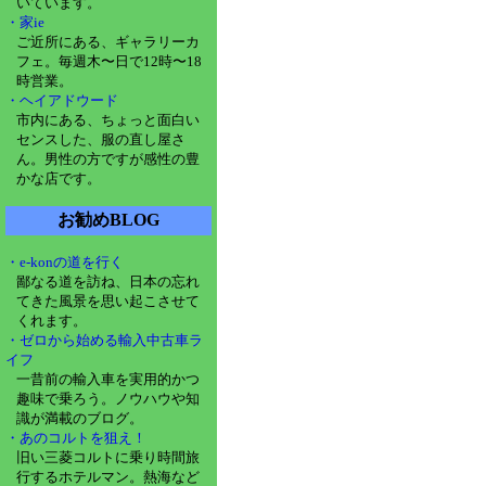
いています。
・家ie
ご近所にある、ギャラリーカ
フェ。毎週木〜日で12時〜18
時営業。
・ヘイアドウード
市内にある、ちょっと面白い
センスした、服の直し屋さ
ん。男性の方ですが感性の豊
かな店です。
お勧めBLOG
・e-konの道を行く
鄙なる道を訪ね、日本の忘れ
てきた風景を思い起こさせて
くれます。
・ゼロから始める輸入中古車ラ
イフ
一昔前の輸入車を実用的かつ
趣味で乗ろう。ノウハウや知
識が満載のブログ。
・あのコルトを狙え！
旧い三菱コルトに乗り時間旅
行するホテルマン。熱海など