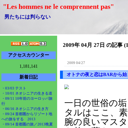
"Les hommes ne le comprennent pas"
男たちには判らない
2009年 04月 27日 の記事 (
アクセスカウンター
2009 04/27
1,181,141
オトナの夜と恋はBARから始
新着日記
・03/03 テスト
・10/01 ネオシニアの生きる道
・09/11 10年前のヨーロッパ旅
一日の世俗の垢
行
・06/16 ネオシニアの生き方
タルはここ、素
・09/24 首都圏からリゾート地
への旅をする 2013
腕の良いマスタ
・09/14 首都圏の旅／2013晩夏