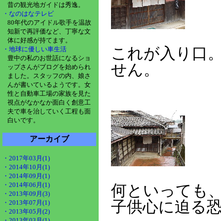
昔の観光地ガイドは秀逸。
・なのはなテレビ
80年代のアイドル歌手を温故
知新で再評価など、丁寧な文
体に好感が持てます。
これが入り口
・地球に優しい車生活
豊中の私のお世話になるショ
せん。
ップさんがブログを始められ
ました。スタッフの内、娘さ
んが書いているようです。女
性と自動車工場の家族を見た
視点がなかなか面白く創意工
夫で車を治していく工程も面
白いです。
アーカイブ
・2017年03月(1)
・2014年10月(1)
・2014年09月(1)
・2014年06月(1)
何といっても
・2013年09月(3)
子供心に迫る
・2013年07月(1)
・2013年05月(2)
・2013年03月(1)