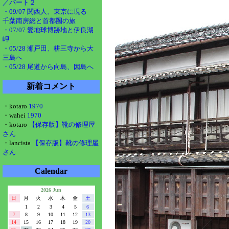
／パート２
・09/07 関西人、東京に現る
千葉南房総と首都圏の旅
・07/07 愛地球博跡地と伊良湖
岬
・05/28 瀬戸田、耕三寺から大
三島へ
・05/28 尾道から向島、因島へ
新着コメント
・kotaro
1970
・wahei
1970
・kotaro
【保存版】靴の修理屋
さん
・lancista
【保存版】靴の修理屋
さん
Calendar
2026 Jun
日
月
火
水
木
金
土
1
2
3
4
5
6
7
8
9
10
11
12
13
14
15
16
17
18
19
20