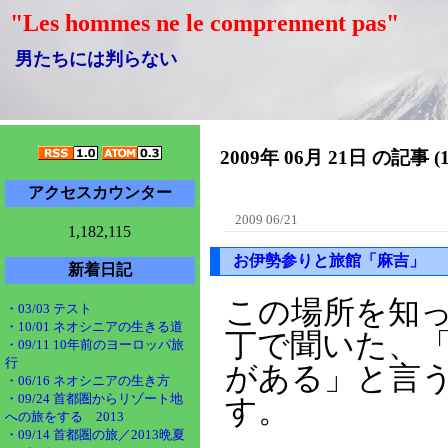
"Les hommes ne le comprennent pas"
男たちには判らない
2009年 06月 21日 の記事 (
アクセスカウンター
2009 06/21
1,182,115
お伊勢参りと旅館「麻吉」
新着日記
この場所を知
・03/03 テスト
・10/01 ネオシニアの生きる道
丁で聞いた、
・09/11 10年前のヨーロッパ旅
行
がある」と言
・06/16 ネオシニアの生き方
・09/24 首都圏からリゾート地
す。
への旅をする 2013
・09/14 首都圏の旅／2013晩夏