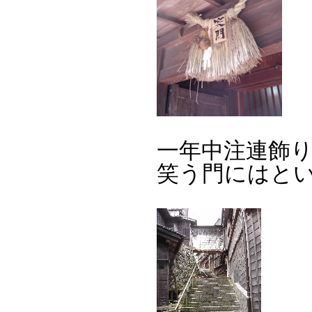
一年中注連飾
笑う門にはと