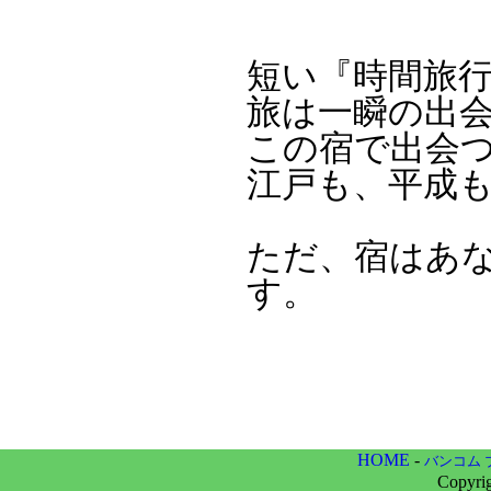
短い『時間旅
旅は一瞬の出
この宿で出会
江戸も、平成
ただ、宿はあ
す。
HOME
-
バンコム 
Copyri