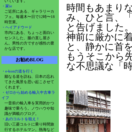
いています。
時間もあまり
・家ie
ご近所にある、ギャラリーカ
み、ひと言、
フェ。毎週木〜日で12時〜18
時営業。
と告げました
・ヘイアドウード
市内にある、ちょっと面白い
神前に厳かに
センスした、服の直し屋さ
ん。男性の方ですが感性の豊
と、静かに首
かな店です。
もうそこから
お勧めBLOG
な不思議な「
・e-konの道を行く
鄙なる道を訪ね、日本の忘れ
てきた風景を思い起こさせて
くれます。
・ゼロから始める輸入中古車ラ
イフ
一昔前の輸入車を実用的かつ
趣味で乗ろう。ノウハウや知
識が満載のブログ。
・あのコルトを狙え！
旧い三菱コルトに乗り時間旅
行するホテルマン。熱海など