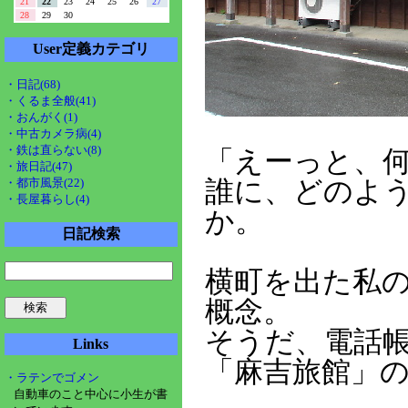
21
22
23
24
25
26
27
28
29
30
User定義カテゴリ
・日記(68)
・くるま全般(41)
・おんがく(1)
・中古カメラ病(4)
・鉄は直らない(8)
「えーっと、
・旅日記(47)
・都市風景(22)
誰に、どのよ
・長屋暮らし(4)
か。
日記検索
横町を出た私
概念。
そうだ、電話
Links
「麻吉旅館」
・ラテンでゴメン
自動車のこと中心に小生が書