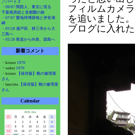
／パート２
フィルムカメ
・09/07 関西人、東京に現る
千葉南房総と首都圏の旅
を追いました。
・07/07 愛地球博跡地と伊良湖
岬
ブログに入れた
・05/28 瀬戸田、耕三寺から大
三島へ
・05/28 尾道から向島、因島へ
新着コメント
・kotaro
1970
・wahei
1970
・kotaro
【保存版】靴の修理屋
さん
・lancista
【保存版】靴の修理屋
さん
Calendar
2026 Jun
日
月
火
水
木
金
土
1
2
3
4
5
6
7
8
9
10
11
12
13
14
15
16
17
18
19
20