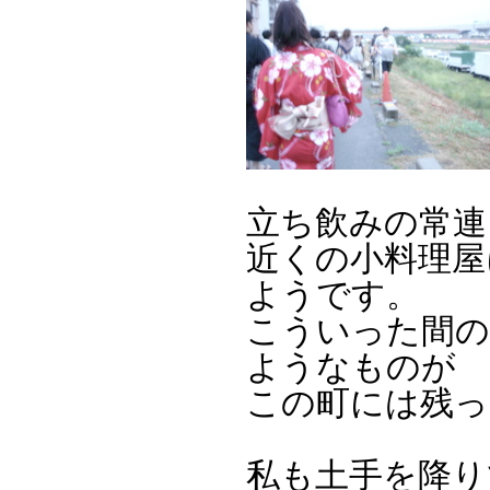
立ち飲みの常連
近くの小料理屋
ようです。
こういった間の
ようなものが
この町には残っ
私も土手を降り