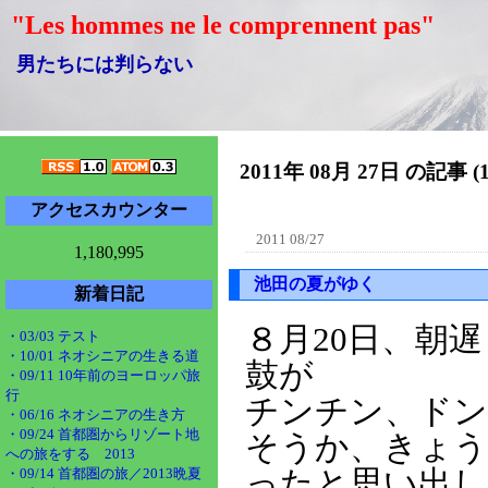
"Les hommes ne le comprennent pas"
男たちには判らない
2011年 08月 27日 の記事 (
アクセスカウンター
2011 08/27
1,180,995
池田の夏がゆく
新着日記
８月20日、朝
・03/03 テスト
・10/01 ネオシニアの生きる道
鼓が
・09/11 10年前のヨーロッパ旅
行
チンチン、ドン
・06/16 ネオシニアの生き方
・09/24 首都圏からリゾート地
そうか、きょう
への旅をする 2013
・09/14 首都圏の旅／2013晩夏
ったと思い出し