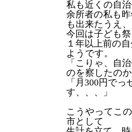
私も近くの自治
余所者の私も昨
も出来たうえ、
今回は子ども祭
１年以上前の自
ようです。
「こりゃ、自治
のを察したのか
「月300円で
す、、、」
こうやってこの
市として
生計を立て、時