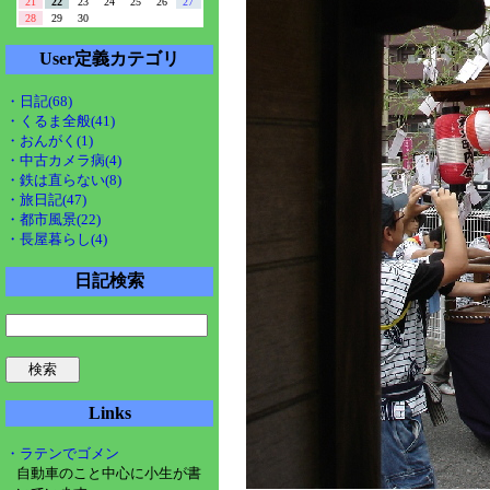
21
22
23
24
25
26
27
28
29
30
User定義カテゴリ
・日記(68)
・くるま全般(41)
・おんがく(1)
・中古カメラ病(4)
・鉄は直らない(8)
・旅日記(47)
・都市風景(22)
・長屋暮らし(4)
日記検索
Links
・ラテンでゴメン
自動車のこと中心に小生が書