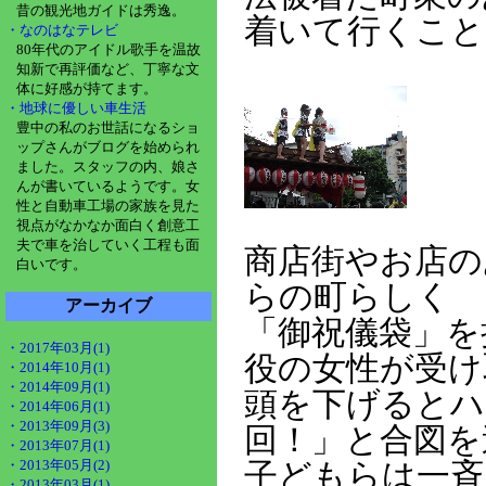
昔の観光地ガイドは秀逸。
着いて行くこと
・なのはなテレビ
80年代のアイドル歌手を温故
知新で再評価など、丁寧な文
体に好感が持てます。
・地球に優しい車生活
豊中の私のお世話になるショ
ップさんがブログを始められ
ました。スタッフの内、娘さ
んが書いているようです。女
性と自動車工場の家族を見た
視点がなかなか面白く創意工
夫で車を治していく工程も面
商店街やお店の
白いです。
らの町らしく
アーカイブ
「御祝儀袋」を
・2017年03月(1)
役の女性が受け
・2014年10月(1)
・2014年09月(1)
頭を下げるとハ
・2014年06月(1)
・2013年09月(3)
回！」と合図を
・2013年07月(1)
・2013年05月(2)
子どもらは一斉
・2013年03月(1)