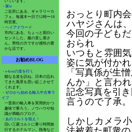
いています。
・家ie
ご近所にある、ギャラリーカ
おっとり町内会
フェ。毎週木〜日で12時〜18
ハヤジさんは、
時営業。
・ヘイアドウード
今回の子どもだ
市内にある、ちょっと面白い
センスした、服の直し屋さ
おられ
ん。男性の方ですが感性の豊
かな店です。
いつもと雰囲気
お勧めBLOG
姿に気が付かれ
「写真係が生憎
・e-konの道を行く
鄙なる道を訪ね、日本の忘れ
んか」と言われ
てきた風景を思い起こさせて
くれます。
記念写真を引き
・ゼロから始める輸入中古車ラ
イフ
言うので了承。
一昔前の輸入車を実用的かつ
趣味で乗ろう。ノウハウや知
識が満載のブログ。
しかしカメラ小
・あのコルトを狙え！
旧い三菱コルトに乗り時間旅
法被着た町衆の
行するホテルマン。熱海など