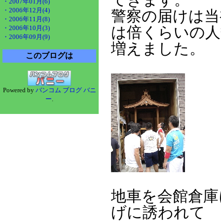
てきます。
・2007年01月(6)
・2006年12月(4)
警察の届けは当
・2006年11月(8)
・2006年10月(3)
は倍くらいの人
・2006年09月(9)
増えました。
このブログは
Powered by
バンコム ブログ バニ
ー
.
地車を会館倉庫
げに誘われて