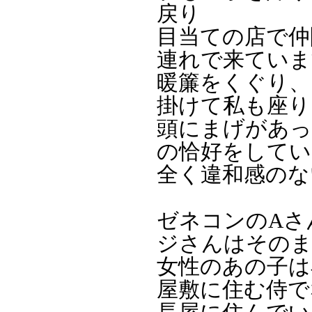
戻り
目当ての店で仲
連れで来ていま
暖簾をくぐり、
掛けて私も座り
頭にまげがあっ
の恰好をしてい
全く違和感のな
ゼネコンのAさ
ジさんはその
女性のあの子は
屋敷に住む侍で