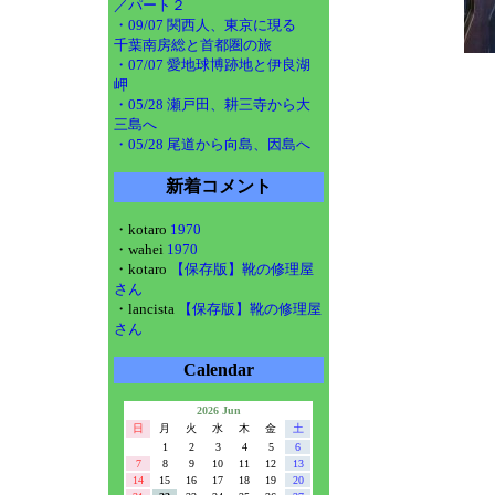
／パート２
・09/07 関西人、東京に現る
千葉南房総と首都圏の旅
・07/07 愛地球博跡地と伊良湖
岬
・05/28 瀬戸田、耕三寺から大
三島へ
・05/28 尾道から向島、因島へ
新着コメント
・kotaro
1970
・wahei
1970
・kotaro
【保存版】靴の修理屋
さん
・lancista
【保存版】靴の修理屋
さん
Calendar
2026 Jun
日
月
火
水
木
金
土
1
2
3
4
5
6
7
8
9
10
11
12
13
14
15
16
17
18
19
20