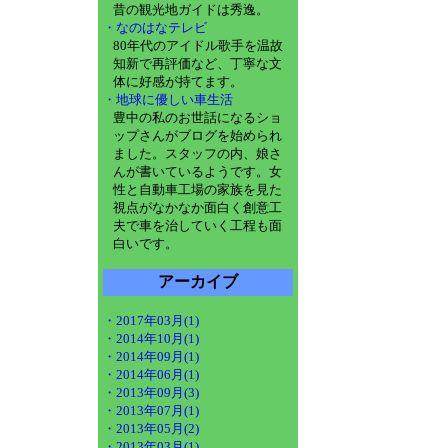
昔の観光地ガイドは秀逸。
・なのはなテレビ
80年代のアイドル歌手を温故
知新で再評価など、丁寧な文
体に好感が持てます。
・地球に優しい車生活
豊中の私のお世話になるショ
ップさんがブログを始められ
ました。スタッフの内、娘さ
んが書いているようです。女
性と自動車工場の家族を見た
視点がなかなか面白く創意工
夫で車を治していく工程も面
白いです。
アーカイブ
・2017年03月(1)
・2014年10月(1)
・2014年09月(1)
・2014年06月(1)
・2013年09月(3)
・2013年07月(1)
・2013年05月(2)
・2013年03月(1)