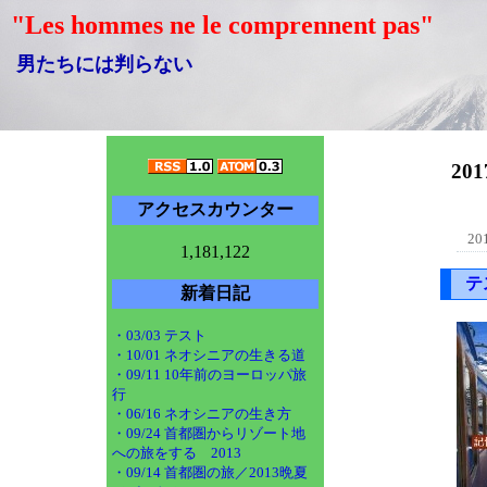
"Les hommes ne le comprennent pas"
男たちには判らない
20
アクセスカウンター
20
1,181,122
テ
新着日記
・03/03 テスト
・10/01 ネオシニアの生きる道
・09/11 10年前のヨーロッパ旅
行
・06/16 ネオシニアの生き方
・09/24 首都圏からリゾート地
への旅をする 2013
・09/14 首都圏の旅／2013晩夏