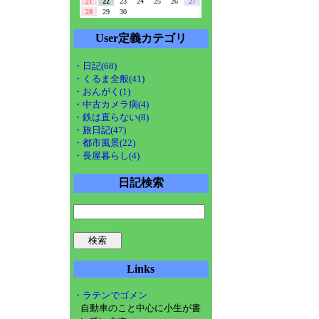
21
22
23
24
25
26
27
28
29
30
User定義カテゴリ
・日記(68)
・くるま全般(41)
・おんがく(1)
・中古カメラ病(4)
・鉄は直らない(8)
・旅日記(47)
・都市風景(22)
・長屋暮らし(4)
日記検索
Links
・ラテンでゴメン
自動車のこと中心に小生が書