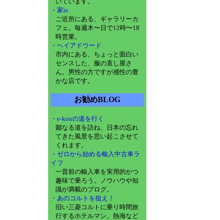
いています。
・家ie
ご近所にある、ギャラリーカ
フェ。毎週木〜日で12時〜18
時営業。
・ヘイアドウード
市内にある、ちょっと面白い
センスした、服の直し屋さ
ん。男性の方ですが感性の豊
かな店です。
お勧めBLOG
・e-konの道を行く
鄙なる道を訪ね、日本の忘れ
てきた風景を思い起こさせて
くれます。
・ゼロから始める輸入中古車ラ
イフ
一昔前の輸入車を実用的かつ
趣味で乗ろう。ノウハウや知
識が満載のブログ。
・あのコルトを狙え！
旧い三菱コルトに乗り時間旅
行するホテルマン。熱海など