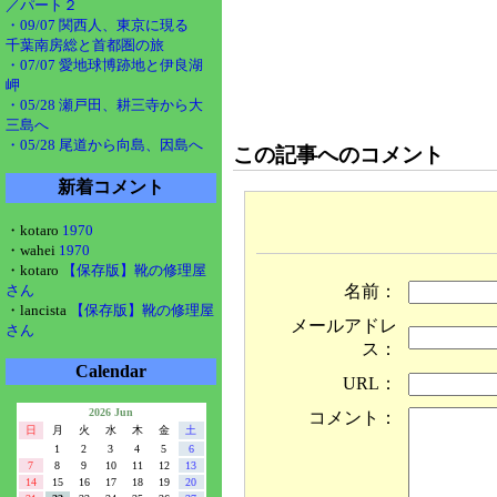
／パート２
・09/07 関西人、東京に現る
千葉南房総と首都圏の旅
・07/07 愛地球博跡地と伊良湖
岬
・05/28 瀬戸田、耕三寺から大
三島へ
・05/28 尾道から向島、因島へ
この記事へのコメント
新着コメント
・kotaro
1970
・wahei
1970
・kotaro
【保存版】靴の修理屋
名前：
さん
・lancista
【保存版】靴の修理屋
メールアドレ
さん
ス：
Calendar
URL：
2026 Jun
コメント：
日
月
火
水
木
金
土
1
2
3
4
5
6
7
8
9
10
11
12
13
14
15
16
17
18
19
20