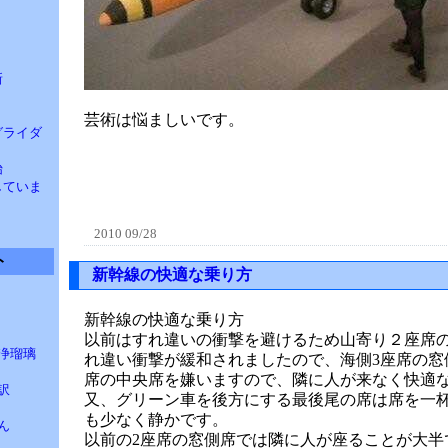
ト
新
芸術は悩ましいです。
 グライダ
始
汰していま
2010 09/28
ト
新幹線の快適な乗り方
新幹線の快適な乗り方
以前はすれ違いの衝撃を避けるため山寄り２座席の
浄瑠璃
れ違い衝撃が緩和されましたので、海側3座席の窓
席の中央席を嫌いますので、隣に人が来なく快適
訳
又、グリーン車を後方にする最後尾の席は席を一
も少なく静かです。
ん
以前の2座席の窓側席では隣に人が座ることが大