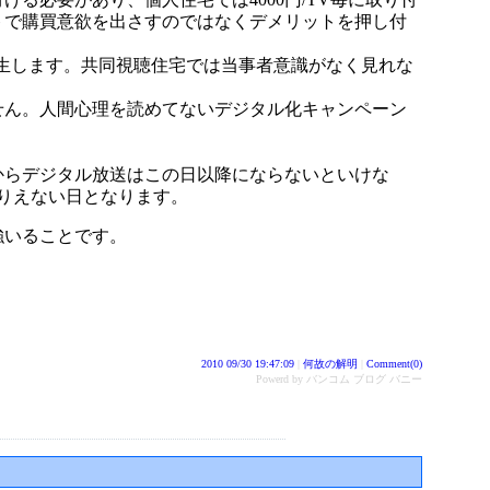
トで購買意欲を出さすのではなくデメリットを押し付
生します。共同視聴住宅では当事者意識がなく見れな
せん。人間心理を読めてないデジタル化キャンペーン
すからデジタル放送はこの日以降にならないといけな
ありえない日となります。
強いることです。
2010 09/30 19:47:09
|
何故の解明
|
Comment(0)
Powerd by バンコム ブログ バニー