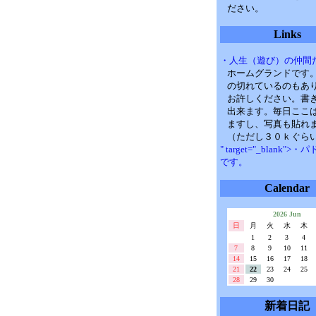
ださい。
Links
・人生（遊び）の仲間
ホームグランドです
の切れているのもあ
お許しください。書
出来ます。毎日ここ
ますし、写真も貼れ
（ただし３０ｋぐら
" target="_blank">
です。
Calendar
2026 Jun
日
月
火
水
木
1
2
3
4
7
8
9
10
11
14
15
16
17
18
21
22
23
24
25
28
29
30
新着日記