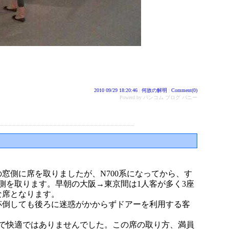
2010 09/29 18:20:46
|
何故の解明
|
Comment(0)
Powerd by バンコム ブログ バニー
窓側に席を取りましたが、N700系になってから、す
側を取ります。早朝の大阪→東京間は1人客が多く3座
な席となります。
杯倒しても後ろに迷惑がかからずドアーを利用する客
半で快適ではありませんでした。この席の取り方、満員