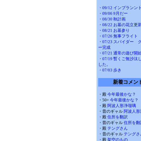
・09/12 インプランン
・09/06 9月だー
・08/30 秋計画
・08/22 お墓の花立更
・08/21 お墓参り
・07/26 無事フライト
・07/23 スパイダー
ー完成
・07/21 通常の遊び開
・07/19 暫くご無沙
した。
・07/03 歩き
新着コメン
・殿
今年最後かな？
・50+
今年最後かな？
・殿
阿波人形浄瑠璃
・昔のギャル
阿波人形
・殿
住所を翻訳
・昔のギャル
住所を翻
・殿
テングさん
・昔のギャル
テングさ
・殿
架空のもの