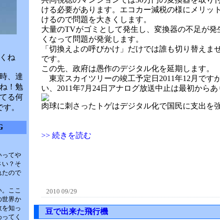
ける必要があります。エコカー減税の様にメリッ
けるので問題を大きくします。
大量のTVがゴミとして発生し、変換器の不足が発
くなって問題が発覚します。
「切換えよの呼びかけ」だけでは誰も切り替えま
くね
です。
この先、政府は愚作のデジタル化を延期します。
時、達
東京スカイツリーの竣工予定日2011年12月で
ね！勉
い、2011年7月24日アナログ放送中止は最初から
てる何
肉球に刺さったトゲはデジタル化で国民に支出を
です。
G
>> 続きを読む
いってや
さい？そ
れたので
い。ここ
2010 09/29
の世界か
故を知っ
豆で出来た飛行機
わってく