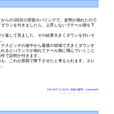
てからの3回目の背面ホバリングで、姿勢が崩れたので
てダウンを付きましたら、上昇しないでテール側を下
繰り返して見ました、その結果大きくダウンを付いそ
ん。
イナスピッチの途中から最後の領域で大きくダウンす
入れるとバランスが崩れてテール側に飛んでいくこと
動作で説明が付きます。
のも、これが原因で降下させたと考えられます。エレ
した。
2010 09/27 21:50:23
|
何故の解明
|
Comment(0)
Powerd by バンコム ブログ バニー