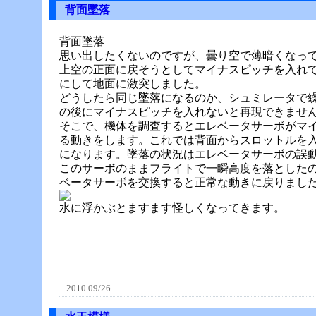
背面墜落
背面墜落
思い出したくないのですが、曇り空で薄暗くなっ
上空の正面に戻そうとしてマイナスピッチを入れ
にして地面に激突しました。
どうしたら同じ墜落になるのか、シュミレータで
の後にマイナスピッチを入れないと再現できませ
そこで、機体を調査するとエレベータサーボがマ
る動きをします。これでは背面からスロットルを
になります。墜落の状況はエレベータサーボの誤
このサーボのままフライトで一瞬高度を落とした
ベータサーボを交換すると正常な動きに戻りま
水に浮かぶとますます怪しくなってきます。
2010 09/26