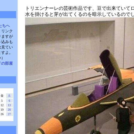
トリエンナーレの芸術作品です、豆で出来ていて
水を掛けると芽が出てくるのを暗示しているので
たちへ
。リンク
りますが
き込みも
は見てい
ますよ。
い）
・パドの部屋
金
土
5
6
12
13
19
20
26
27