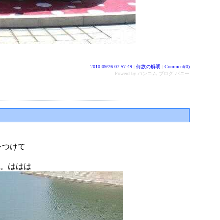
2010 09/26 07:57:49
|
何故の解明
|
Comment(0)
Powerd by バンコム ブログ バニー
をつけて
た。ははは