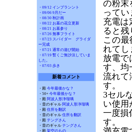
の粉末
・09/12 インプランント
ってい
・09/06 9月だー
・08/30 秋計画
充電は
・08/22 お墓の花立更新
ると残
・08/21 お墓参り
・07/26 無事フライト
この最
・07/23 スパイダー グライダ
ー完成
れてし
・07/21 通常の遊び開始
・07/19 暫くご無沙汰していま
放電で
した。
す、均
・07/03 歩き
流れて
新着コメント
す。
・殿
今年最後かな？
3セルな
・50+
今年最後かな？
・殿
阿波人形浄瑠璃
い使用
・昔のギャル
阿波人形浄瑠璃
・殿
住所を翻訳
一度損
・昔のギャル
住所を翻訳
す。
・殿
テングさん
・昔のギャル
テングさん
満充電
・殿
架空のもの