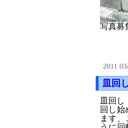
写真募
2011 03
皿回
皿回し
回し始
ます、
うに回