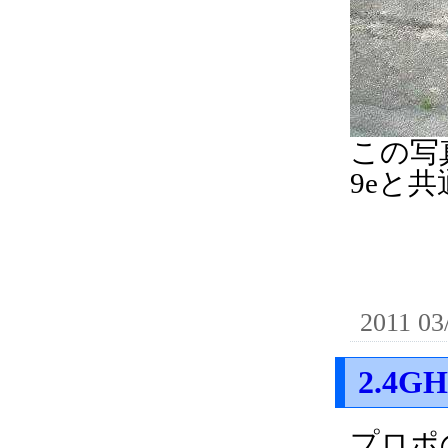
この写
9eと
2011 03
2.4
プロポ