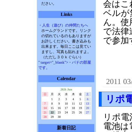
会はこ
ださい。
ベルが
Links
ん。使
・人生（遊び）の仲間たちへ
で法律
ホームグランドです。リンク
の切れているのもありますが
で参加
お許しください。書き込みも
出来ます。毎日ここは見てい
ますし、写真も貼れますよ。
（ただし３０ｋぐらい）
" target="_blank">・パドの部屋
です。
Calendar
2011 03
2026 Jun
日
月
火
水
木
金
土
リポ
1
2
3
4
5
6
7
8
9
10
11
12
13
14
15
16
17
18
19
20
21
22
23
24
25
26
27
リポ電
28
29
30
電池は
新着日記