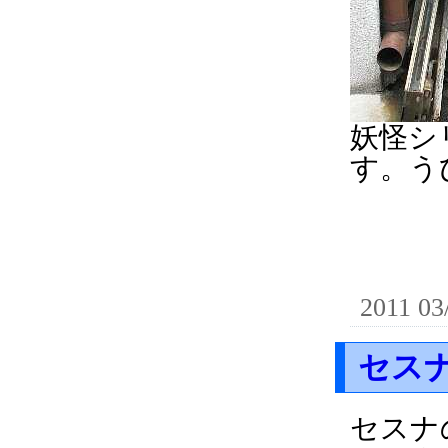
妖怪シ
す。う
2011 03
セス
セスナ