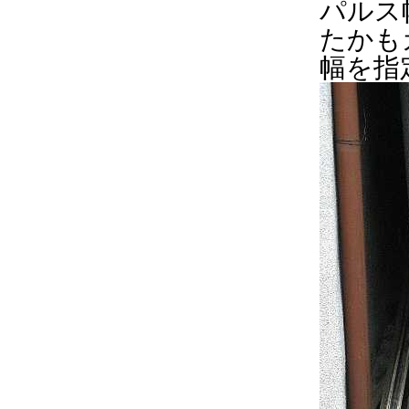
パルス
たかも
幅を指