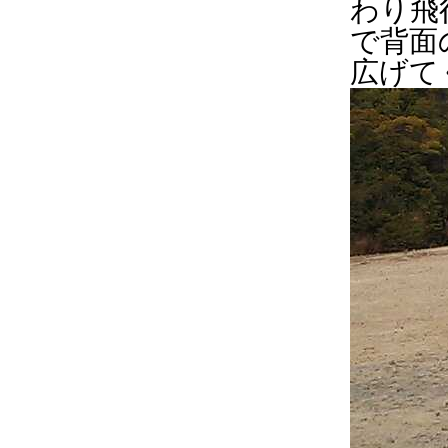
わり飛
で背面
広げて