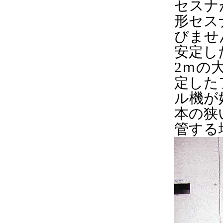
セスナ
形セス
びませ
安定し
2ｍの
定した
ル機が
本の狭
管する