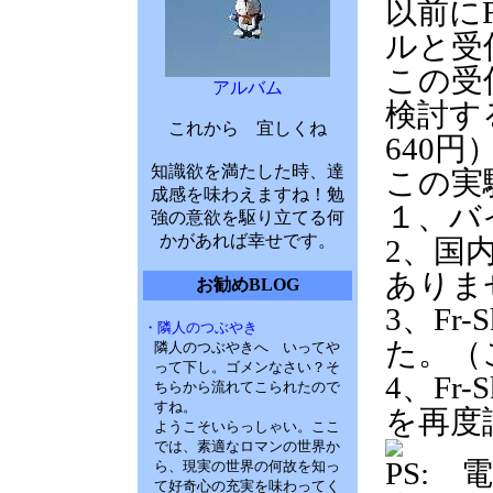
以前にF
ルと受
この受
アルバム
検討す
これから 宜しくね
640
知識欲を満たした時、達
この実
成感を味わえますね！勉
１、バ
強の意欲を駆り立てる何
かがあれば幸せです。
2、国内
ありま
お勧めBLOG
3、F
・隣人のつぶやき
た。（
隣人のつぶやきへ いってや
って下し。ゴメンなさい？そ
4、Fr
ちらから流れてこられたので
すね。
を再度
ようこそいらっしゃい。ここ
では、素適なロマンの世界か
PS:
ら、現実の世界の何故を知っ
て好奇心の充実を味わってく