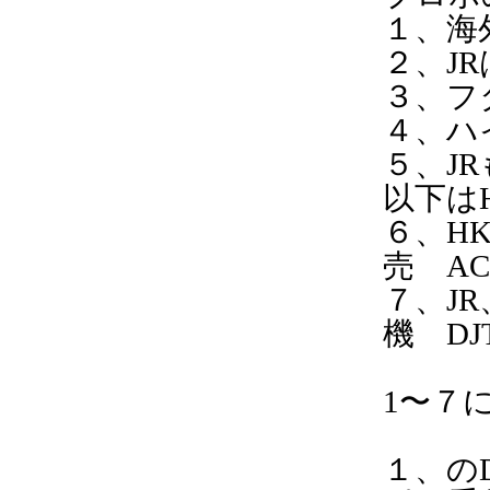
１、海
２、J
３、フ
４、ハ
５、J
以下は
６、H
売 AC
７、J
機 DJ
1〜７
１、の