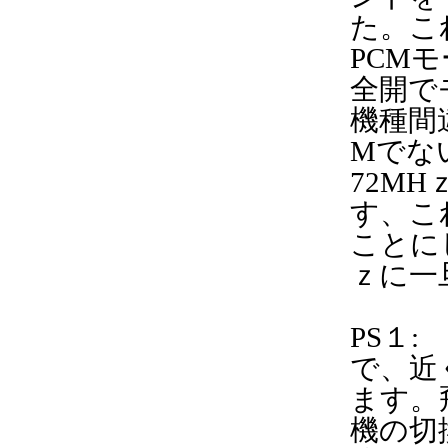
た。こ
PCM
全開で
機種間
Mでな
72M
す、こ
ことに
ｚに一
PS１
で、近
ます。
機の切