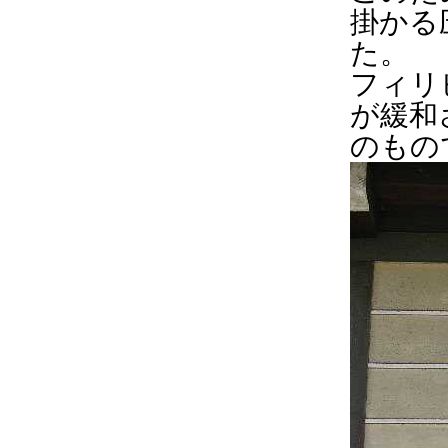
掛かる
た。
フィリ
が緩和
のもの