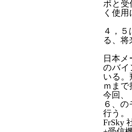
ポと受
く使用
４，５
る、将
日本メ
のバイ
いる。飛
ｍまで
今回、
６、の
行う。
FrSk
+受信