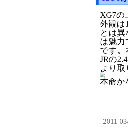
XG7
外観は
とは異
は魅力
です。
JRの
より取
本命か
2011 03