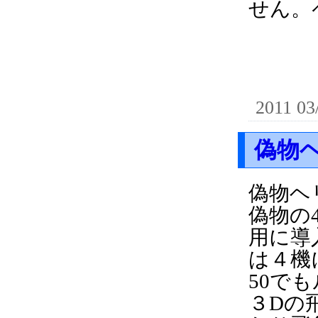
せん。
2011 03
偽物
偽物ヘ
偽物の
用に導
は４機
50で
３Dの