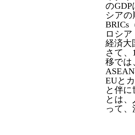
のGD
シアの
BRIC
ロシア (
経済大
さて、
移では
ASE
EUと
と伴に
とは、
って、