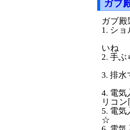
ガブ
ガブ殿
1
（携
いね
2.
3.
半
4. 
リコン
5. 
☆
6. 