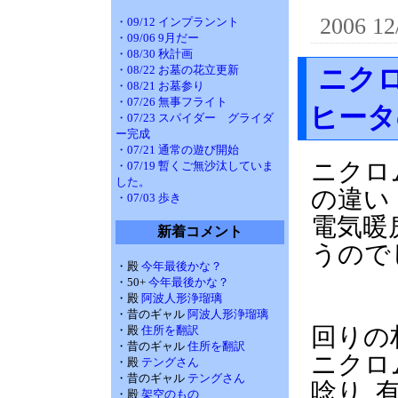
2006 12
・09/12 インプランント
・09/06 9月だー
・08/30 秋計画
・08/22 お墓の花立更新
ニク
・08/21 お墓参り
・07/26 無事フライト
ヒータ
・07/23 スパイダー グライダ
ー完成
・07/21 通常の遊び開始
ニクロ
・07/19 暫くご無沙汰していま
した。
の違い
・07/03 歩き
電気暖
新着コメント
うので
・殿
今年最後かな？
・50+
今年最後かな？
・殿
阿波人形浄瑠璃
加熱
・昔のギャル
阿波人形浄瑠璃
回りの材
・殿
住所を翻訳
・昔のギャル
住所を翻訳
ニクロム
・殿
テングさん
・昔のギャル
テングさん
唸り, 
・殿
架空のもの