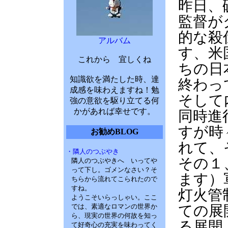
昨日、
監督が
的な殺
アルバム
す、米
これから 宜しくね
ちの日
知識欲を満たした時、達
終わっ
成感を味わえますね！勉
そして
強の意欲を駆り立てる何
かがあれば幸せです。
同時進
すが時
お勧めBLOG
れて、
・隣人のつぶやき
その１
隣人のつぶやきへ いってや
って下し。ゴメンなさい？そ
ます）
ちらから流れてこられたので
すね。
灯火管
ようこそいらっしゃい。ここ
では、素適なロマンの世界か
ての展
ら、現実の世界の何故を知っ
る展開
て好奇心の充実を味わってく