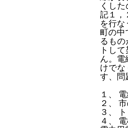
くした
記１，
を行な
町の中
るもの
トして
ん。電
けでな
す、問
１、 
２、 
３、 
４、 