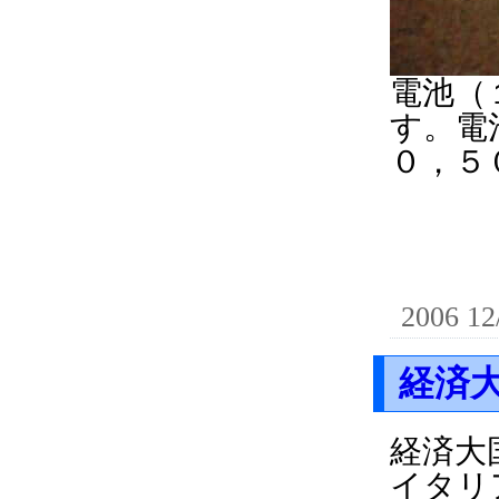
電池（
す。電
０，５
2006 12
経済大
経済大
イタリ