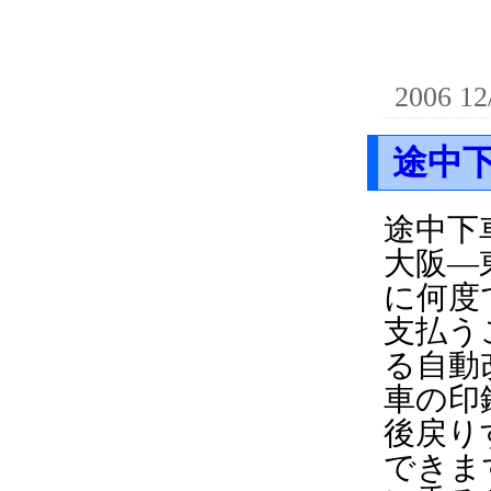
2006 12
途中
途中下
大阪―
に何度
支払う
る自動
車の印
後戻り
できま