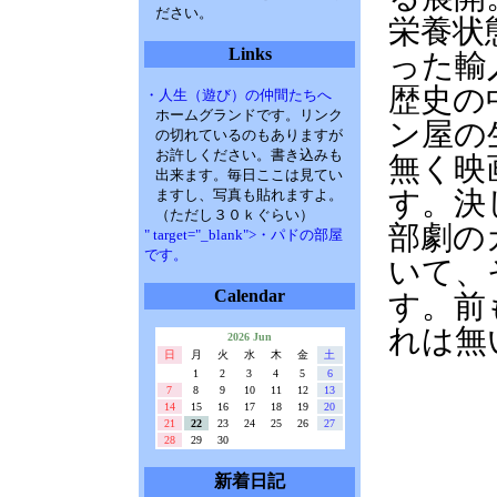
ださい。
栄養状
Links
った輸
歴史の
・人生（遊び）の仲間たちへ
ホームグランドです。リンク
ン屋の
の切れているのもありますが
お許しください。書き込みも
無く映
出来ます。毎日ここは見てい
す。決
ますし、写真も貼れますよ。
（ただし３０ｋぐらい）
部劇の
" target="_blank">・パドの部屋
です。
いて、
Calendar
す。前
れは無
2026 Jun
日
月
火
水
木
金
土
1
2
3
4
5
6
7
8
9
10
11
12
13
14
15
16
17
18
19
20
21
22
23
24
25
26
27
28
29
30
新着日記