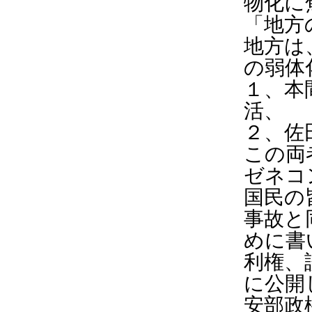
物化に
「地方
地方は
の弱体
１、本
活、
２、佐
この両
ゼネコ
国民の
事故と
めに書
利権、
に公開
安部政