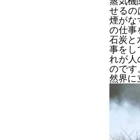
蒸気機
せるの
煙がな
の仕事
石炭と
事をし
れが人
のです
然界に