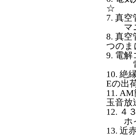
☆ 
7.
マニ
8. 
つのま
9
電解
10.
Eの出
1
玉音放
12
ホイ
13