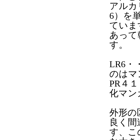
アルカ
6）を
ていま
あって
す。
LR6
のはマ
PR４
化マン
外形の
良く間
す、こ