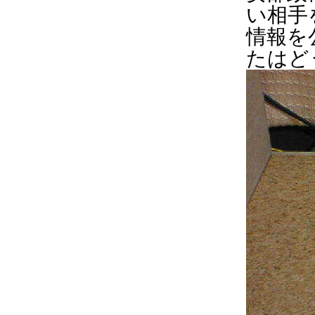
い相手
情報を
たはど