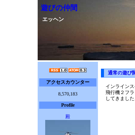
遊びの仲間
エッヘン
通常の遊び
アクセスカウンター
インラインス
飛行機２フラ
8,570,183
してきました
Profile
殿