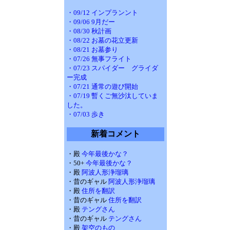
・09/12 インプランント
・09/06 9月だー
・08/30 秋計画
・08/22 お墓の花立更新
・08/21 お墓参り
・07/26 無事フライト
・07/23 スパイダー グライダ
ー完成
・07/21 通常の遊び開始
・07/19 暫くご無沙汰していま
した。
・07/03 歩き
新着コメント
・殿
今年最後かな？
・50+
今年最後かな？
・殿
阿波人形浄瑠璃
・昔のギャル
阿波人形浄瑠璃
・殿
住所を翻訳
・昔のギャル
住所を翻訳
・殿
テングさん
・昔のギャル
テングさん
・殿
架空のもの