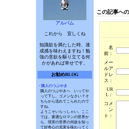
この記事へ
アルバム
これから 宜しくね
知識欲を満たした時、達
名
成感を味わえますね！勉
前：
強の意欲を駆り立てる何
メー
かがあれば幸せです。
ルア
ドレ
お勧めBLOG
ス：
・隣人のつぶやき
UR
隣人のつぶやきへ いってや
L：
って下し。ゴメンなさい？そ
ちらから流れてこられたので
コメ
すね。
ン
ようこそいらっしゃい。ここ
ト：
では、素適なロマンの世界か
ら、現実の世界の何故を知っ
て好奇心の充実を味わってく