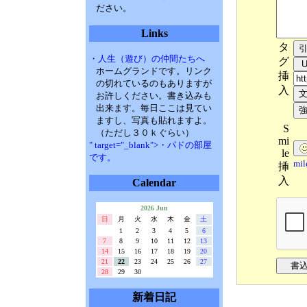
ださい。
Links
タ
・人生（遊び）の仲間たちへ
グ
ホームグランドです。リンク
挿
の切れているのもありますが
入
お許しください。書き込みも
出来ます。毎日ここは見てい
ますし、写真も貼れますよ。
S
（ただし３０ｋぐらい）
mi
" target="_blank">・パドの部屋
le
です。
mi
挿
入
Calendar
2026 Jun
日
月
火
水
木
金
土
1
2
3
4
5
6
7
8
9
10
11
12
13
14
15
16
17
18
19
20
21
22
23
24
25
26
27
28
29
30
新着日記