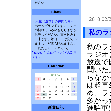
ださい。
Links
2010 02/
・人生（遊び）の仲間たちへ
ホームグランドです。リンク
の切れているのもありますが
私のラ
お許しください。書き込みも
出来ます。毎日ここは見てい
ますし、写真も貼れますよ。
私のラ
（ただし３０ｋぐらい）
ラジオ
" target="_blank">・パドの部屋
です。
放送で
Calendar
聞いた
らなか
2026 Jun
日
月
火
水
木
金
土
は超再
1
2
3
4
5
6
7
8
9
10
11
12
13
め、ラ
14
15
16
17
18
19
20
21
22
23
24
25
26
27
多かっ
28
29
30
進駐軍
新着日記