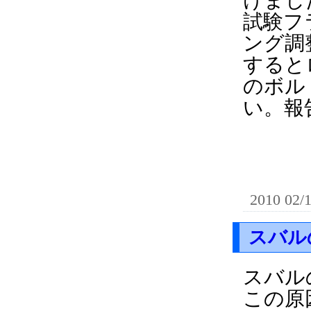
けまし
試験フ
ング調
すると
のボル
い。報
2010 02/
スバル
スバル
この原