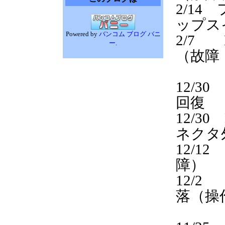
2/1
ップス
Powered by
バンコム ブログ バニ
2/7
ー
.
（故障
12/3
回復 
12/3
ネクタ
12/
障）
12/
落（操