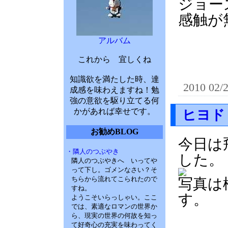
ジョー
感触が
アルバム
これから 宜しくね
知識欲を満たした時、達
2010 02/
成感を味わえますね！勉
強の意欲を駆り立てる何
かがあれば幸せです。
ヒヨド
お勧めBLOG
今日は
・隣人のつぶやき
した。
隣人のつぶやきへ いってや
って下し。ゴメンなさい？そ
ちらから流れてこられたので
写真は
すね。
す。
ようこそいらっしゃい。ここ
では、素適なロマンの世界か
ら、現実の世界の何故を知っ
て好奇心の充実を味わってく