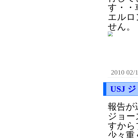
す・・
エルロ
せん。
2010 02/
USJ 
報告が
ジョー
すから
少々重