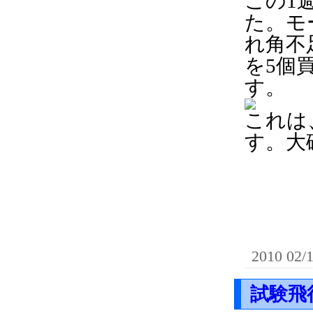
この1
た。モ
れ角不
を5個
す。
これは
す。大
2010 02/
試験飛