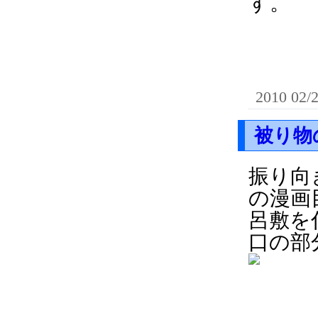
す。
2010 02/
被り物
振り向
の漫画
呂敷を
口の部