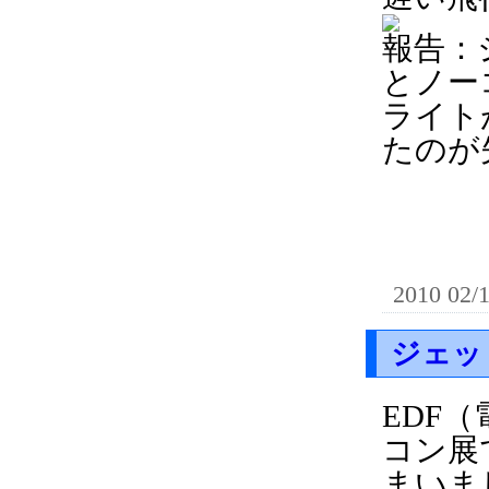
報告：
とノー
ライト
たのが
2010 02/
ジェッ
EDF
コン展
まいま