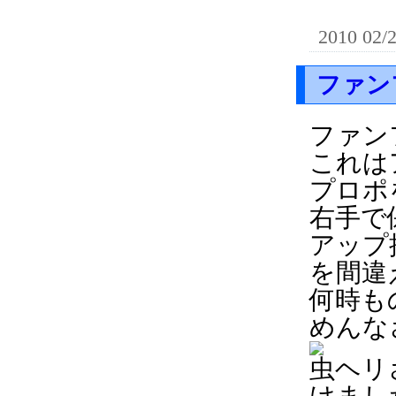
2010 02/
ファン
ファン
これは
プロポ
右手で
アップ
を間違
何時も
めんな
虫ヘリ