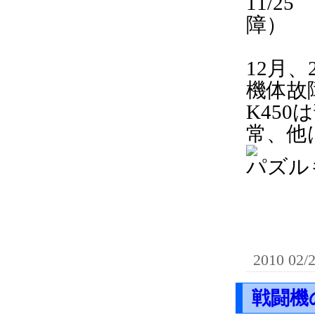
11/
障）
12月
機体故
K45
常、他
パズル
2010 02/
戦闘機