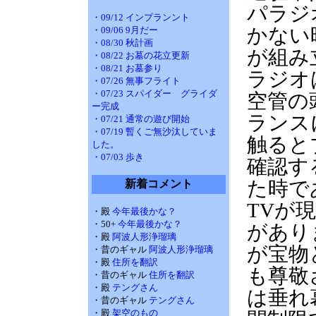
パラジ
・09/12 インプランント
かない
・09/06 9月だー
・08/30 秋計画
が組み
・08/22 お墓の花立更新
・08/21 お墓参り
ラジオ
・07/26 無事フライト
・07/23 スパイダー グライダ
空管の
ー完成
ランス
・07/21 通常の遊び開始
・07/19 暫くご無沙汰していま
触ると
した。
・07/03 歩き
確認す
た時で
新着コメント
TVが
・殿
今年最後かな？
・50+
今年最後かな？
があり
・殿
阿波人形浄瑠璃
が宝物
・昔のギャル
阿波人形浄瑠璃
・殿
住所を翻訳
も尊敬
・昔のギャル
住所を翻訳
・殿
テングさん
は垂れ
・昔のギャル
テングさん
・殿
架空のもの