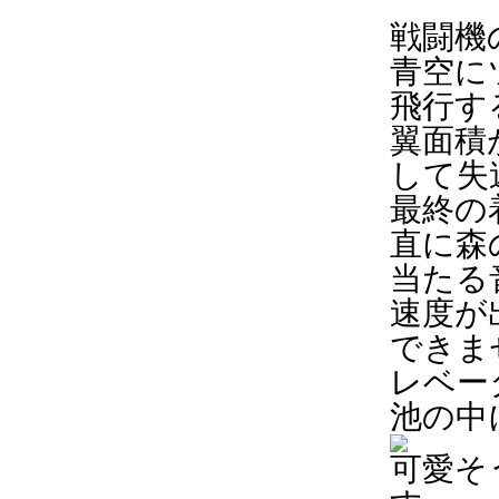
戦闘機
青空に
飛行す
翼面積
して失
最終の
直に森
当たる
速度が
できま
レベー
池の中
可愛そ