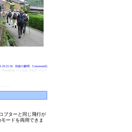
6 20:25:30
|
何故の解明
|
Comment(0)
Powerd by バンコム ブログ バニー
コブターと同じ飛行が
のモードを両用できま