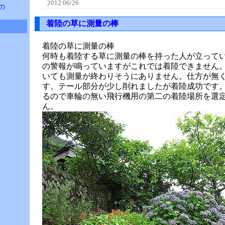
2012 06/26
の
着陸の草に測量の棒
着陸の草に測量の棒
何時も着陸する草に測量の棒を持った人が立って
の警報が鳴っていますがこれでは着陸できません
いても測量が終わりそうにありません。仕方が無
す。テール部分が少し削れましたが着陸成功です
るので車輪の無い飛行機用の第二の着陸場所を選
ん。