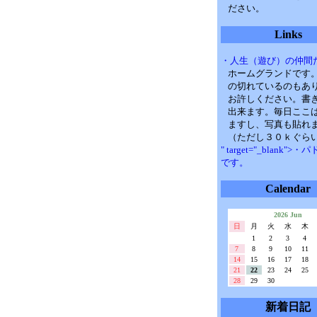
ださい。
Links
・人生（遊び）の仲間
ホームグランドです
の切れているのもあ
お許しください。書
出来ます。毎日ここ
ますし、写真も貼れ
（ただし３０ｋぐら
" target="_blank">
です。
Calendar
2026 Jun
日
月
火
水
木
1
2
3
4
7
8
9
10
11
14
15
16
17
18
21
22
23
24
25
28
29
30
新着日記