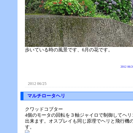
歩いている時の風景です、6月の花です。
2012 06/2
2012 06/25
マルチロータヘリ
クワッドコブター
4個のモータの回転を３軸ジャイロで制御してヘリ
出来ます。オスプレイも同じ原理でヘリと飛行機
す。