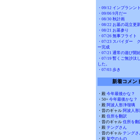
・09/12 インプランン
・09/06 9月だー
・08/30 秋計画
・08/22 お墓の花立更
・08/21 お墓参り
・07/26 無事フライト
・07/23 スパイダー
ー完成
・07/21 通常の遊び開
・07/19 暫くご無沙
した。
・07/03 歩き
新着コメン
・殿
今年最後かな？
・50+
今年最後かな？
・殿
阿波人形浄瑠璃
・昔のギャル
阿波人形
・殿
住所を翻訳
・昔のギャル
住所を翻
・殿
テングさん
・昔のギャル
テングさ
・殿
架空のもの