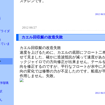
スチレンです。
ト
2012 06/2
新
2012 06/27
 グライダ
カエル回収艇の改造失敗
始
汰していま
カエル回収艇の改造失敗
速度を上げるために、カエルの底部にフロート二
せて見ました、確かに造波抵抗が減って速度があ
ト
ックジャイロでの方向修正が出来ません。テール
向を修正するのですが、平行なフロートが水中に
向の変化では修整の力が不足したのです。船底が
作用しません。失敗。
浄瑠璃
訳
2012 06/2
ん