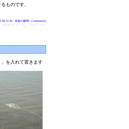
せるものです。
0 08:21:46
|
何故の解明
|
Comment(2)
Powerd by バンコム ブログ バニー
リ」を入れて置きます