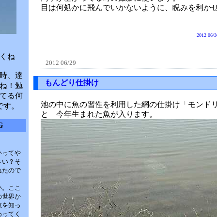
目は何処かに飛んでいかないように、睨みを利か
2012 06/3
くね
2012 06/29
時、達
もんどり仕掛け
ね！勉
てる何
池の中に魚の習性を利用した網の仕掛け「モンド
です。
と 今年生まれた魚が入ります。
G
いってや
さい？そ
れたので
い。ここ
の世界か
故を知っ
わってく