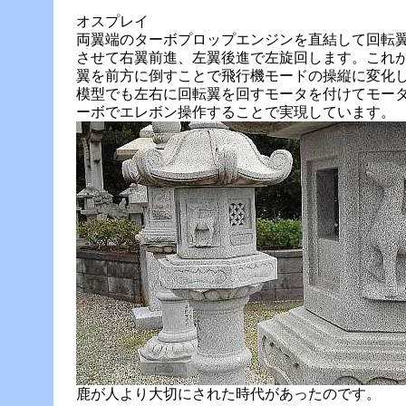
オスプレイ
両翼端のターボプロップエンジンを直結して回転
させて右翼前進、左翼後進で左旋回します。これ
翼を前方に倒すことで飛行機モードの操縦に変化
模型でも左右に回転翼を回すモータを付けてモー
ーボでエレボン操作することで実現しています。
鹿が人より大切にされた時代があったのです。