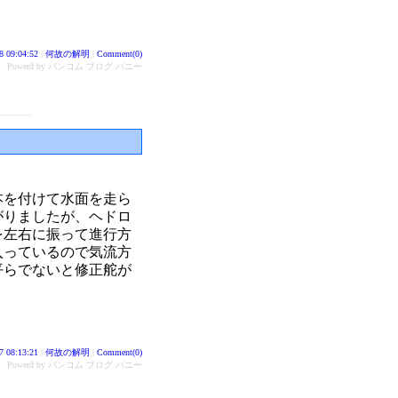
8 09:04:52
|
何故の解明
|
Comment(0)
Powerd by バンコム ブログ バニー
本を付けて水面を走ら
がりましたが、ヘドロ
を左右に振って進行方
入っているので気流方
平らでないと修正舵が
7 08:13:21
|
何故の解明
|
Comment(0)
Powerd by バンコム ブログ バニー