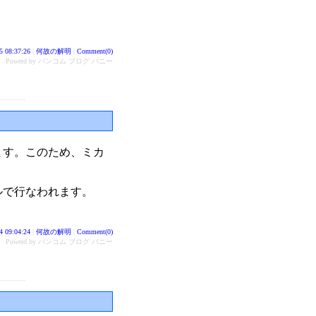
5 08:37:26
|
何故の解明
|
Comment(0)
Powerd by バンコム ブログ バニー
ます。このため、ミカ
。
ルで行なわれます。
4 09:04:24
|
何故の解明
|
Comment(0)
Powerd by バンコム ブログ バニー