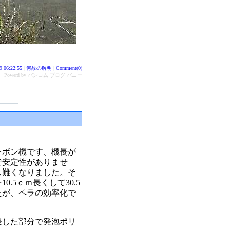
9 06:22:55
|
何故の解明
|
Comment(0)
Powerd by バンコム ブログ バニー
レボン機です、機長が
で安定性がありませ
し難くなりました。そ
.5ｃｍ長くして30.5
したが、ペラの効率化で
長した部分で発泡ポリ