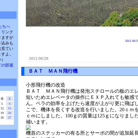
たちへ
。リンク
りますが
2012 06/2
き込みも
は見てい
ますよ。
2012 06/28
い）
・パドの部屋
ＢＡＴ ＭＡＮ飛行機
小形飛行機の改造
ＢＡＴ ＭＡＮ飛行機は発泡スチロールの板のエ
短いためエレベータの操作にＥＸＰ入れても敏感
金
土
ん。ペラの効率を上げたら速度が上がり更に飛ば
5
6
12
13
こで、機体を長くする改造を行いました。20ｃｍを10
19
20
ｃｍにしました。100ｇの質量は125ｇになりま
26
27
補います。
機首のステッカーの有る所とサーボの間が追加延