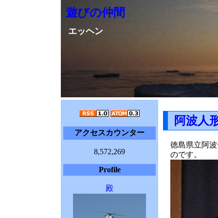
遊びの仲間
エッヘン
阿波人
アクセスカウンター
徳島県立阿波
8,572,269
のです。
Profile
殿