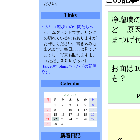
ださい。
Links
浄瑠璃
・人生（遊び）の仲間たちへ
ど 原因
ホームグランドです。リンク
まつげ
の切れているのもありますが
お許しください。書き込みも
出来ます。毎日ここは見てい
ますし、写真も貼れますよ。
（ただし３０ｋぐらい）
" target="_blank">・パドの部屋
お面は1
です。
も？
Calendar
P
2026 Jun
日
月
火
水
木
金
土
1
2
3
4
5
6
7
8
9
10
11
12
13
14
15
16
17
18
19
20
21
22
23
24
25
26
27
28
29
30
新着日記
名