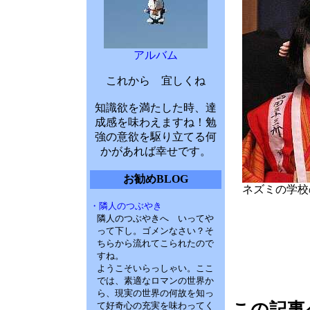
アルバム
これから 宜しくね
知識欲を満たした時、達
成感を味わえますね！勉
強の意欲を駆り立てる何
かがあれば幸せです。
お勧めBLOG
ネズミの学校
・隣人のつぶやき
隣人のつぶやきへ いってや
って下し。ゴメンなさい？そ
ちらから流れてこられたので
すね。
ようこそいらっしゃい。ここ
では、素適なロマンの世界か
ら、現実の世界の何故を知っ
この記事
て好奇心の充実を味わってく