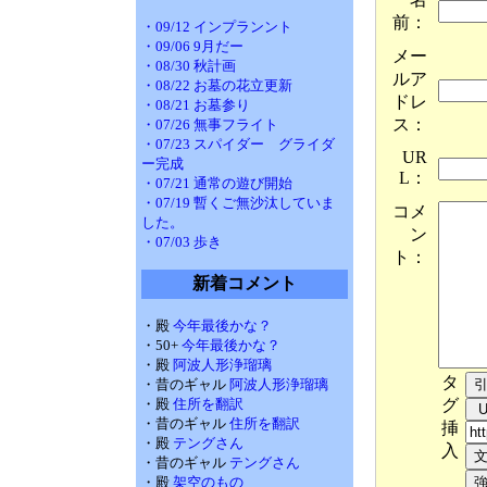
前：
・09/12 インプランント
・09/06 9月だー
メー
・08/30 秋計画
ルア
・08/22 お墓の花立更新
ドレ
・08/21 お墓参り
ス：
・07/26 無事フライト
・07/23 スパイダー グライダ
UR
ー完成
L：
・07/21 通常の遊び開始
・07/19 暫くご無沙汰していま
コメ
した。
ン
・07/03 歩き
ト：
新着コメント
・殿
今年最後かな？
・50+
今年最後かな？
・殿
阿波人形浄瑠璃
タ
・昔のギャル
阿波人形浄瑠璃
グ
・殿
住所を翻訳
・昔のギャル
住所を翻訳
挿
・殿
テングさん
入
・昔のギャル
テングさん
・殿
架空のもの