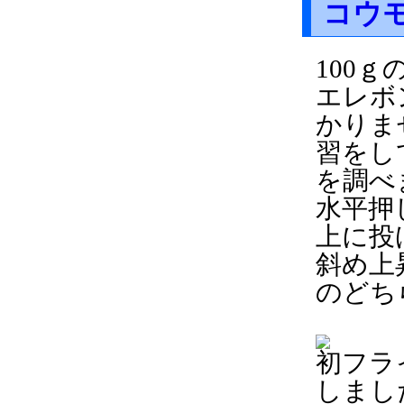
コウ
100
エレボ
かりま
習をし
を調べ
水平押
上に投
斜め上
のどち
初フラ
しまし