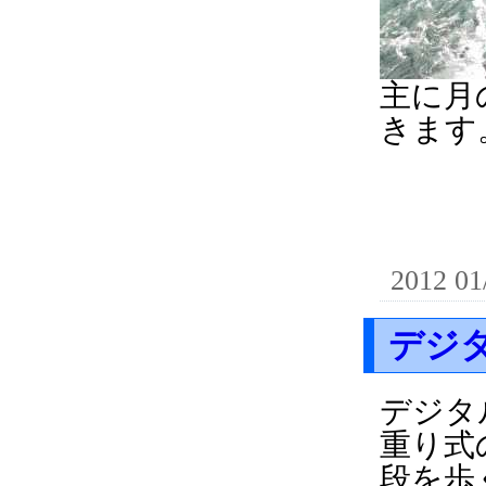
主に月
きます
2012 01
デジ
デジタ
重り式
段を歩