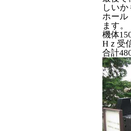
しいか
ホール
ます。
機体15
Hｚ受信
合計48