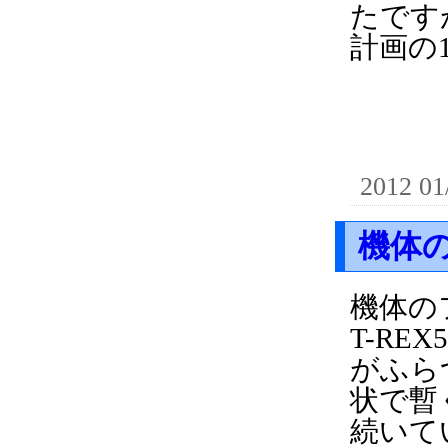
たです
計画の
2012 01
機体
機体の
T-R
がふら
状で暫
続いて