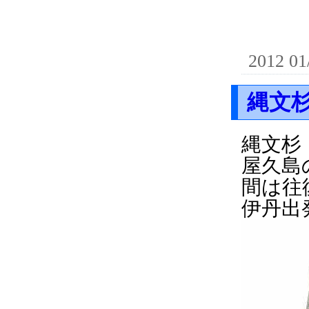
2012 01
縄文
縄文杉
屋久島
間は往
伊丹出