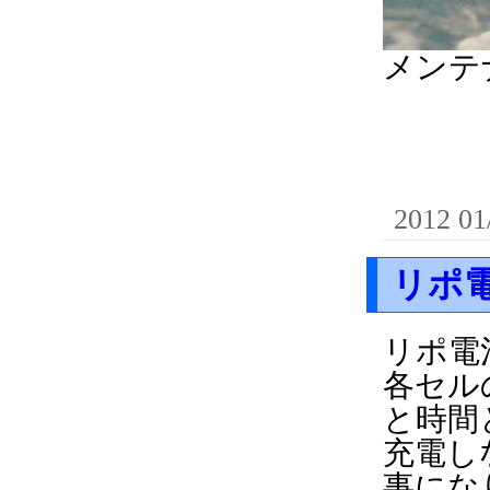
メンテ
2012 01
リポ
リポ電
各セル
と時間
充電し
事にな