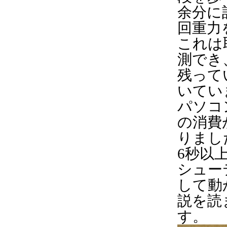
余分に
回重力
これは
測でき
残って
いてい
パソコ
の消費
りまし
6秒以
シュー
して動
説を読
す。