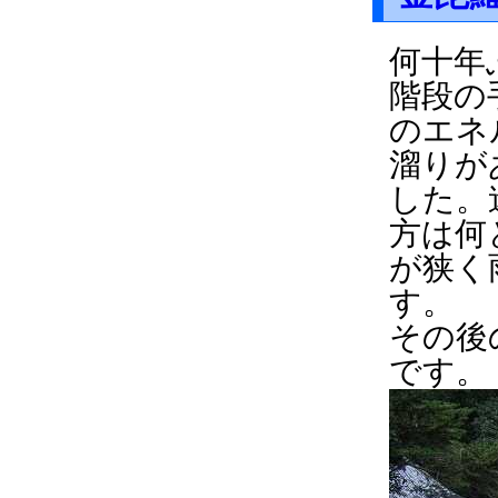
何十年
階段の
のエネ
溜りが
した。
方は何
が狭く
す。
その後
です。