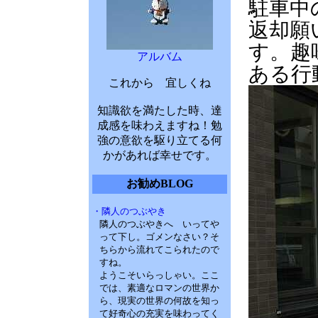
駐車中
返却願
す。趣
アルバム
ある行
これから 宜しくね
知識欲を満たした時、達
成感を味わえますね！勉
強の意欲を駆り立てる何
かがあれば幸せです。
お勧めBLOG
・隣人のつぶやき
隣人のつぶやきへ いってや
って下し。ゴメンなさい？そ
ちらから流れてこられたので
すね。
ようこそいらっしゃい。ここ
では、素適なロマンの世界か
ら、現実の世界の何故を知っ
て好奇心の充実を味わってく