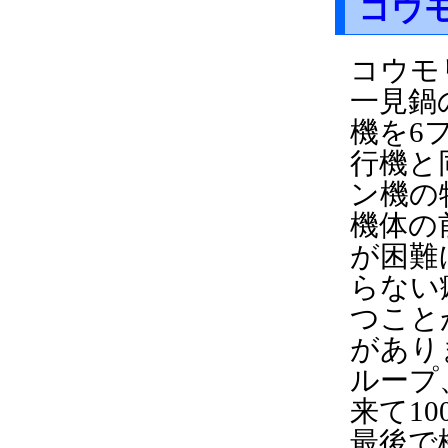
コウ
コウモ
一見鍋
機を6
行機と
ン機の
機体の
が困難
らない
つこと
があり
ループ
来て1
最後で