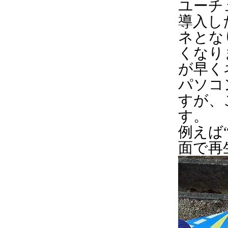
ユーチ
導入し
ネとな
くなり
が早く
パソコ
すが、
す。
例えば
面で再