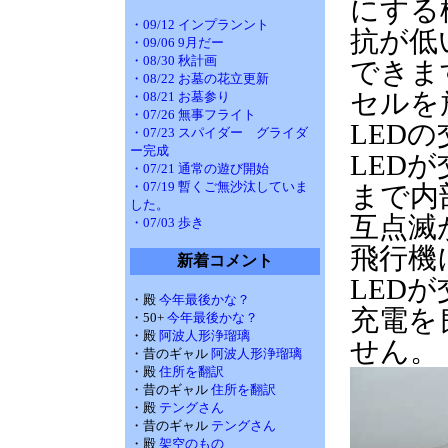
にする
・09/12 インプランント
抗が低
・09/06 9月だー
・08/30 秋計画
できま
・08/22 お墓の花立更新
セルを
・08/21 お墓参り
・07/26 無事フライト
LED
・07/23 スパイダー グライダ
ー完成
LED
・07/21 通常の遊び開始
・07/19 暫くご無沙汰していま
まで内
した。
互点滅
・07/03 歩き
飛行機
新着コメント
LED
・殿
今年最後かな？
充電を
・50+
今年最後かな？
・殿
阿波人形浄瑠璃
せん。
・昔のギャル
阿波人形浄瑠璃
・殿
住所を翻訳
・昔のギャル
住所を翻訳
・殿
テングさん
・昔のギャル
テングさん
・殿
架空のもの