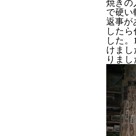
焼きの
で硬い
返事が
したら
した。
けまし
りまし