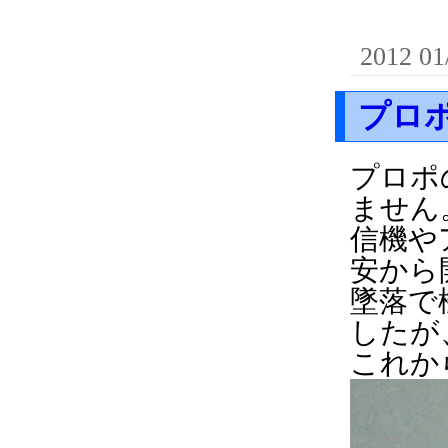
2012 01
プロポ
プロポ
ません
信機や
安から
墜落で
したが
これか