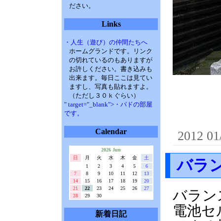
ださい。
Links
・人生（遊び）の仲間たちへ
ホームグランドです。リンク
の切れているのもありますが
お許しください。書き込みも
出来ます。毎日ここは見てい
ますし、写真も貼れますよ。
（ただし３０ｋぐらい）
" target="_blank">・パドの部屋
です。
Calendar
2012 01
2026 Jun
日
月
火
水
木
金
土
バラ
1
2
3
4
5
6
7
8
9
10
11
12
13
14
15
16
17
18
19
20
21
22
23
24
25
26
27
バラン
28
29
30
電池セ
新着日記