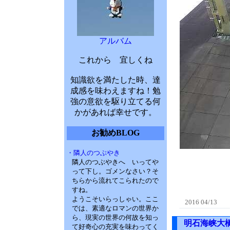
アルバム
これから 宜しくね
知識欲を満たした時、達
成感を味わえますね！勉
強の意欲を駆り立てる何
かがあれば幸せです。
お勧めBLOG
・隣人のつぶやき
隣人のつぶやきへ いってや
って下し。ゴメンなさい？そ
ちらから流れてこられたので
すね。
ようこそいらっしゃい。ここ
2016 04/13
では、素適なロマンの世界か
ら、現実の世界の何故を知っ
明石海峡大
て好奇心の充実を味わってく