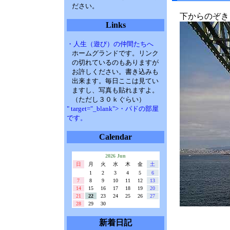
ださい。
下からのぞき
Links
・人生（遊び）の仲間たちへ
ホームグランドです。リンク
の切れているのもありますが
お許しください。書き込みも
出来ます。毎日ここは見てい
ますし、写真も貼れますよ。
（ただし３０ｋぐらい）
" target="_blank">・パドの部屋
です。
Calendar
2026 Jun
日
月
火
水
木
金
土
1
2
3
4
5
6
7
8
9
10
11
12
13
14
15
16
17
18
19
20
21
22
23
24
25
26
27
28
29
30
新着日記