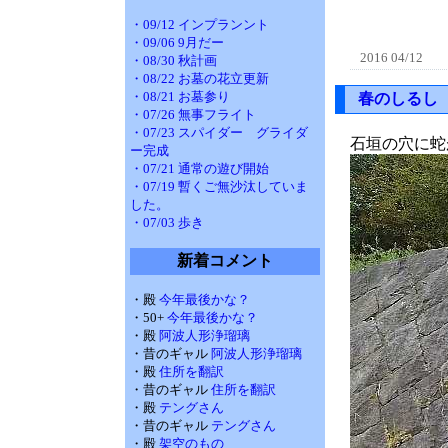
・09/12 インプランント
・09/06 9月だー
2016 04/12
・08/30 秋計画
・08/22 お墓の花立更新
・08/21 お墓参り
春のしるし
・07/26 無事フライト
・07/23 スパイダー グライダ
石垣の穴に蛇
ー完成
・07/21 通常の遊び開始
・07/19 暫くご無沙汰していま
した。
・07/03 歩き
新着コメント
・殿
今年最後かな？
・50+
今年最後かな？
・殿
阿波人形浄瑠璃
・昔のギャル
阿波人形浄瑠璃
・殿
住所を翻訳
・昔のギャル
住所を翻訳
・殿
テングさん
・昔のギャル
テングさん
・殿
架空のもの