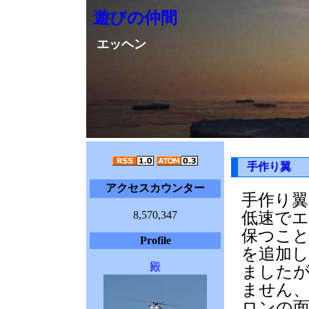
遊びの仲間
エッヘン
手作り翼
アクセスカウンター
手作り翼
8,570,347
低速で
保つこ
Profile
を追加
殿
ました
ません
ロンの面