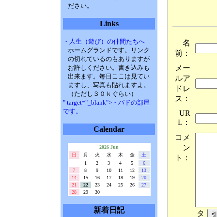
ださい。
Links
・人生（遊び）の仲間たちへ
名
ホームグランドです。リンク
前：
の切れているのもありますが
メー
お許しください。書き込みも
出来ます。毎日ここは見てい
ルア
ますし、写真も貼れますよ。
ドレ
（ただし３０ｋぐらい）
ス：
" target="_blank">・パドの部屋
です。
UR
L：
Calendar
コメ
ン
2026 Jun
日
月
火
水
木
金
土
ト：
1
2
3
4
5
6
7
8
9
10
11
12
13
14
15
16
17
18
19
20
21
22
23
24
25
26
27
28
29
30
新着日記
タ