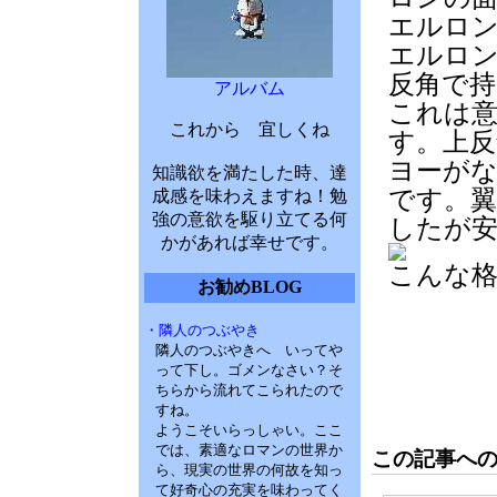
エルロ
エルロン
反角で
アルバム
これは
これから 宜しくね
す。上
ヨーが
知識欲を満たした時、達
です。
成感を味わえますね！勉
強の意欲を駆り立てる何
したが
かがあれば幸せです。
こんな
お勧めBLOG
・隣人のつぶやき
隣人のつぶやきへ いってや
って下し。ゴメンなさい？そ
ちらから流れてこられたので
すね。
ようこそいらっしゃい。ここ
では、素適なロマンの世界か
この記事へ
ら、現実の世界の何故を知っ
て好奇心の充実を味わってく