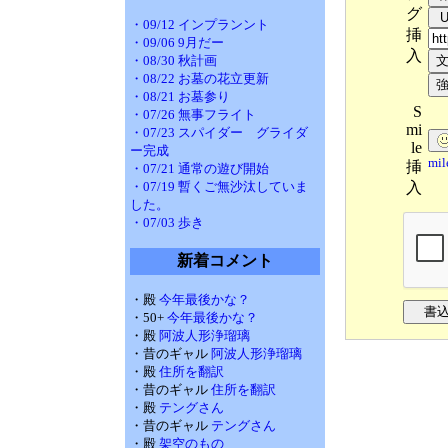
グ
・09/12 インプランント
挿
・09/06 9月だー
入
・08/30 秋計画
・08/22 お墓の花立更新
・08/21 お墓参り
S
・07/26 無事フライト
mi
・07/23 スパイダー グライダ
le
ー完成
mi
挿
・07/21 通常の遊び開始
入
・07/19 暫くご無沙汰していま
した。
・07/03 歩き
新着コメント
・殿
今年最後かな？
・50+
今年最後かな？
・殿
阿波人形浄瑠璃
・昔のギャル
阿波人形浄瑠璃
・殿
住所を翻訳
・昔のギャル
住所を翻訳
・殿
テングさん
・昔のギャル
テングさん
・殿
架空のもの