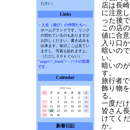
ださい。
店は長
に注意
Links
った後
・人生（遊び）の仲間たちへ
この店
ホームグランドです。リンク
値に合
の切れているのもありますが
お許しください。書き込みも
入り口
出来ます。毎日ここは見てい
暗いの
ますし、写真も貼れますよ。
（ただし３０ｋぐらい）
い。
" target="_blank">・パドの部屋
暗いの
です。
す。
Calendar
旅行者で
飾り物
2026 Jun
日
月
火
水
木
金
土
る。
1
2
3
4
5
6
一度だ
7
8
9
10
11
12
13
14
15
16
17
18
19
20
皆さん長
21
22
23
24
25
26
27
28
29
30
けてく
か。
新着日記