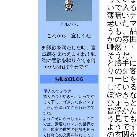
いで入
薄暗いテ
老いた
アルバム
うも、
これから 宜しくね
かの雰
唖然・・
知識欲を満たした時、達
そうだ
成感を味わえますね！勉
強の意欲を駆り立てる何
と勝手に
かがあれば幸せです。
りの先
コーヒ
お勧めBLOG
してい
・隣人のつぶやき
ぼやき
隣人のつぶやきへ いってや
ひょっ
って下し。ゴメンなさい？そ
ちらから流れてこられたので
皆浮か
すね。
う見ても
ようこそいらっしゃい。ここ
では、素適なロマンの世界か
ようです
ら、現実の世界の何故を知っ
の玄関を
て好奇心の充実を味わってく