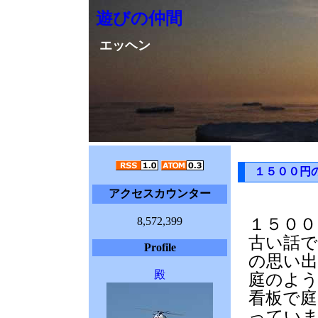
遊びの仲間
エッヘン
１５００円
アクセスカウンター
8,572,399
１５００
古い話で
Profile
の思い
殿
庭のよ
看板で庭
ってい