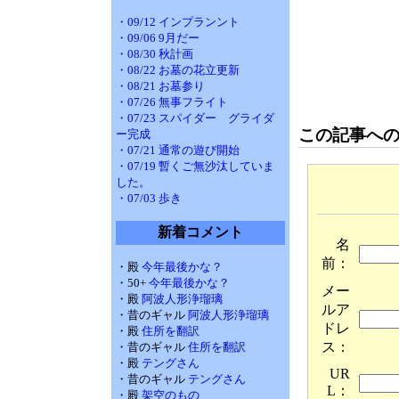
・09/12 インプランント
・09/06 9月だー
・08/30 秋計画
・08/22 お墓の花立更新
・08/21 お墓参り
・07/26 無事フライト
・07/23 スパイダー グライダ
この記事へ
ー完成
・07/21 通常の遊び開始
・07/19 暫くご無沙汰していま
した。
・07/03 歩き
新着コメント
名
前：
・殿
今年最後かな？
・50+
今年最後かな？
メー
・殿
阿波人形浄瑠璃
ルア
・昔のギャル
阿波人形浄瑠璃
ドレ
・殿
住所を翻訳
ス：
・昔のギャル
住所を翻訳
・殿
テングさん
UR
・昔のギャル
テングさん
L：
・殿
架空のもの