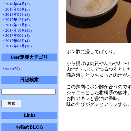
・2018年04月(2)
・2018年03月(5)
・2018年01月(1)
・2017年12月(6)
・2017年11月(6)
・2017年10月(13)
・2017年09月(4)
・2017年08月(4)
・2017年07月(10)
ポン酢に浸してぱくり。
User定義カテゴリ
から揚げは肉質やんわやわ〜♪
・none(79)
肉汁たっぷりでつるつるとし
噛み潰すとぶちゅっと肉汁が
日記検索
この鶏肉にポン酢が合うので
シャキっとした柑橘系の酸味
お酢のキレと醤油の香味。
味の伸びがグンとアップする
Links
お勧めBLOG