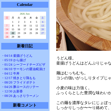
Calendar
2026 Jun
日
月
火
水
木
金
土
1
2
3
4
5
6
7
8
9
10
11
12
13
14
15
16
17
18
19
20
21
22
23
24
25
26
27
28
29
30
新着日記
・04/14 釜揚げうどん
うどん様。
・05/19 から揚げ
釜揚げうどんはどんぶりじゃ
・01/24 シーフードチーズピザ
・06/10 サーモンの醤油糀漬け
麺はむっちむち。
・04/12 牛丼
コシの強いがっしりタイプじ
・12/17 焼きとり鶏もも
・08/20 フライドポテト
・04/26 豚ロースのソテー
小麦の味は力強く。
・12/30 お新香
ふっくらとした豊潤な味わい
・08/26 あっさりラーメン
この麺を濃厚なタレにじょぼ
新着コメント
しっかりしっか〜〜り絡めて