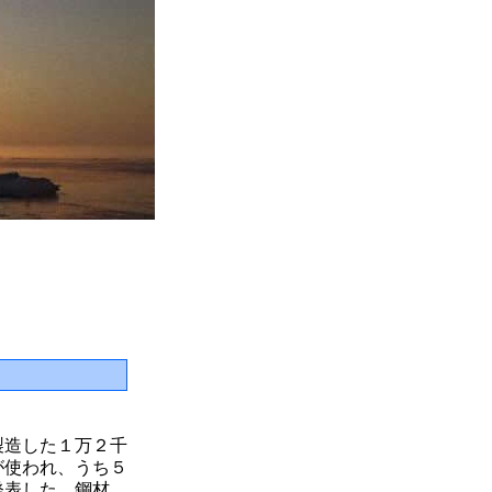
製造した１万２千
が使われ、うち５
発表した。鋼材