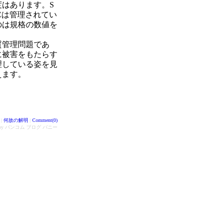
度はあります。S
HCは管理されてい
のは規格の数値を
質管理問題であ
に被害をもたらす
理している姿を見
えます。
|
何故の解明
|
Comment(0)
d by バンコム ブログ バニー