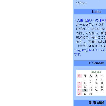
ださい。
Links
・人生（遊び）の仲間
ホームグランドです
の切れているのもあ
お許しください。書
出来ます。毎日ここ
ますし、写真も貼れ
（ただし３０ｋぐら
" target="_blank">
です。
Calendar
2026 Jun
日
月
火
水
木
1
2
3
4
7
8
9
10
11
14
15
16
17
18
21
22
23
24
25
28
29
30
新着日記