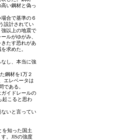
の高い鋼材と偽っ
い場合で基準の６
う設計されてい
６強以上の地震で
レールがゆがみ、
をきたす恐れがあ
減を求めた。
らなし、本当に強
した鋼材を1万２
が、エレベータは
疑問である。
はガイドレールの
でも起こると思わ
題ないと言ってい
ことを知った国土
。JISの強度