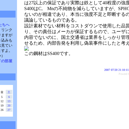
は27以上の保証であり実際は鉄として40程度の強
S400はC, Mnの不純物を減らしていますが、SP
ないのが相違であり、本当に強度不足と即断する
議論しているものである。
たちへ
設計素材でない材料をコストダウンで使用した品
。リンク
り、その責任はメーカが保証するもので、ユーザ
りますが
内容でないのに、国土交通省は業界をしっかり管
き込みも
せるため、内部告発を利用し偽装事件にしたと考
は見てい
ますよ。
この鋼材はSS400です。
い）
・パドの部屋
2007 07/20 21:10:11
Power
金
土
5
6
12
13
19
20
26
27