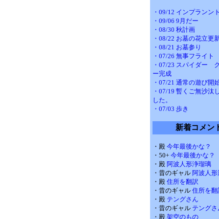
・09/12 インプランン
・09/06 9月だー
・08/30 秋計画
・08/22 お墓の花立更
・08/21 お墓参り
・07/26 無事フライト
・07/23 スパイダー
ー完成
・07/21 通常の遊び開
・07/19 暫くご無沙
した。
・07/03 歩き
新着コメン
・殿
今年最後かな？
・50+
今年最後かな？
・殿
阿波人形浄瑠璃
・昔のギャル
阿波人形
・殿
住所を翻訳
・昔のギャル
住所を翻
・殿
テングさん
・昔のギャル
テングさ
・殿
架空のもの