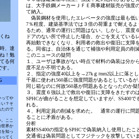
は、大手鉄鋼メーカーＪＦＥ商事建材販売が強度
て納入。
偽装鋼材を使用したエレベータの強度は最も低
7％程度。建築基準法では３倍の荷重まで耐えるよ
るため、通常の運行に問題はない。しかし、震度
くね
ドアのない所で停止した場合、かごを支えている
再始動できなくなり、利用者の救出や復旧に支障
時、達
る。同省は、自治体を通じて補強や利用定員の削
ね！勉
このニュースの疑問
てる何
１、ユーザは事故がない時点で材料の偽装は分か
度不足か不明である。
です。
２、指定の強度40以上を→27kｇ/mm2以上に落と
千基に使われ560基に強度問題があるとしている
G
同じ箱なのに何故560基が問題あるとなったのか
３、震度６強以上で救出や復旧に支障をきたすの
いってや
SPHCが曲がることを想定していますが、SS400
さい？そ
れる。
れたので
４、利用定員の削減を求めた。 通常の運行に問
ることに矛盾がある。
い。ここ
分析
の世界か
素材SS400の指定をSPHCで偽装納入し使用した
故を知っ
交通省は偽装問題としてフジテックを攻撃しています
わってく