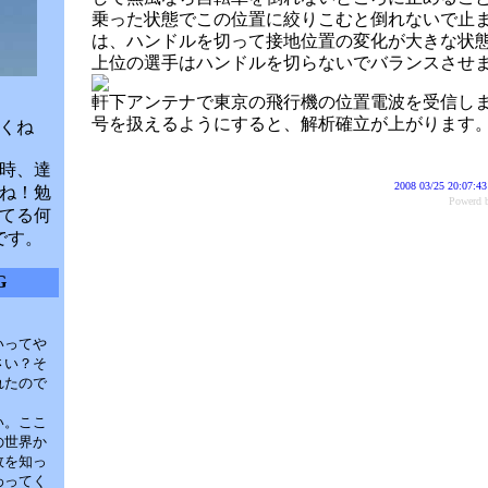
乗った状態でこの位置に絞りこむと倒れないで止
は、ハンドルを切って接地位置の変化が大きな状
上位の選手はハンドルを切らないでバランスさせ
軒下アンテナで東京の飛行機の位置電波を受信し
号を扱えるようにすると、解析確立が上がります
くね
時、達
2008 03/25 20:07:43
ね！勉
Power
てる何
です。
G
いってや
さい？そ
れたので
い。ここ
の世界か
故を知っ
わってく