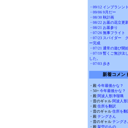
・09/12 インプランン
・09/06 9月だー
・08/30 秋計画
・08/22 お墓の花立更
・08/21 お墓参り
・07/26 無事フライト
・07/23 スパイダー
ー完成
・07/21 通常の遊び開
・07/19 暫くご無沙
した。
・07/03 歩き
新着コメン
・殿
今年最後かな？
・50+
今年最後かな？
・殿
阿波人形浄瑠璃
・昔のギャル
阿波人形
・殿
住所を翻訳
・昔のギャル
住所を翻
・殿
テングさん
・昔のギャル
テングさ
・殿
架空のもの