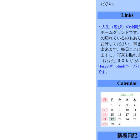
ださい。
Links
・人生（遊び）の仲間
ホームグランドです
の切れているのもあ
お許しください。書
出来ます。毎日ここ
ますし、写真も貼れ
（ただし３０ｋぐら
" target="_blank">
です。
Calendar
2026 Jun
日
月
火
水
木
1
2
3
4
7
8
9
10
11
14
15
16
17
18
21
22
23
24
25
28
29
30
新着日記