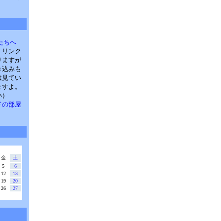
たちへ
。リンク
りますが
き込みも
は見てい
ますよ。
い）
・パドの部屋
金
土
5
6
12
13
19
20
26
27