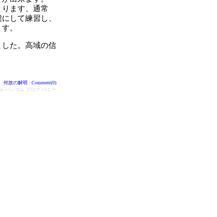
まります、通常
態にして練習し、
ます。
ました。高域の信
。
|
何故の解明
|
Comment(0)
d by バンコム ブログ バニー