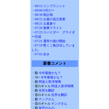
・09/12 インプランント
・09/06 9月だー
・08/30 秋計画
・08/22 お墓の花立更新
・08/21 お墓参り
・07/26 無事フライト
・07/23 スパイダー グライダ
ー完成
・07/21 通常の遊び開始
・07/19 暫くご無沙汰していま
した。
・07/03 歩き
新着コメント
・殿
今年最後かな？
・50+
今年最後かな？
・殿
阿波人形浄瑠璃
・昔のギャル
阿波人形浄瑠璃
・殿
住所を翻訳
・昔のギャル
住所を翻訳
・殿
テングさん
・昔のギャル
テングさん
・殿
架空のもの