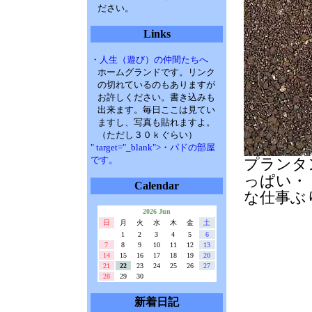
ださい。
Links
・人生（遊び）の仲間たちへ
ホームグランドです。リンク
の切れているのもありますが
お許しください。書き込みも
出来ます。毎日ここは見てい
ますし、写真も貼れますよ。
（ただし３０ｋぐらい）
" target="_blank">・パドの部屋
です。
プランタ
っぱい・
Calendar
な仕事ぶ
2026 Jun
日
月
火
水
木
金
土
1
2
3
4
5
6
7
8
9
10
11
12
13
14
15
16
17
18
19
20
21
22
23
24
25
26
27
28
29
30
新着日記