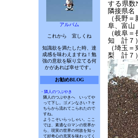
する県数N
隣接県名
（長野＝
アルバム
阜、富山
（岐阜＝
これから 宜しくね
知 計７
（埼玉＝
知識欲を満たした時、達
梨 計７
成感を味わえますね！勉
強の意欲を駆り立てる何
かがあれば幸せです。
お勧めBLOG
・隣人のつぶやき
隣人のつぶやきへ いってや
って下し。ゴメンなさい？そ
ちらから流れてこられたので
すね。
ようこそいらっしゃい。ここ
では、素適なロマンの世界か
ら、現実の世界の何故を知っ
て好奇心の充実を味わってく