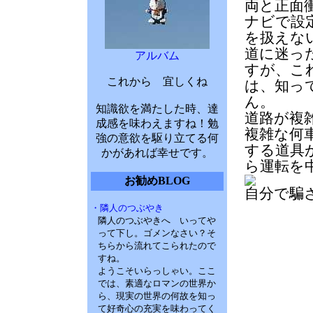
両と正面
ナビで設
を扱えな
道に迷っ
アルバム
すが、こ
これから 宜しくね
は、知っ
ん。
知識欲を満たした時、達
道路が複
成感を味わえますね！勉
複雑な何
強の意欲を駆り立てる何
する道具
かがあれば幸せです。
ら運転を
お勧めBLOG
自分で騙
・隣人のつぶやき
隣人のつぶやきへ いってや
って下し。ゴメンなさい？そ
ちらから流れてこられたので
すね。
ようこそいらっしゃい。ここ
では、素適なロマンの世界か
ら、現実の世界の何故を知っ
て好奇心の充実を味わってく