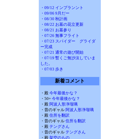
・09/12 インプランント
・09/06 9月だー
・08/30 秋計画
・08/22 お墓の花立更新
・08/21 お墓参り
・07/26 無事フライト
・07/23 スパイダー グライダ
ー完成
・07/21 通常の遊び開始
・07/19 暫くご無沙汰していま
した。
・07/03 歩き
新着コメント
・殿
今年最後かな？
・50+
今年最後かな？
・殿
阿波人形浄瑠璃
・昔のギャル
阿波人形浄瑠璃
・殿
住所を翻訳
・昔のギャル
住所を翻訳
・殿
テングさん
・昔のギャル
テングさん
・殿
架空のもの