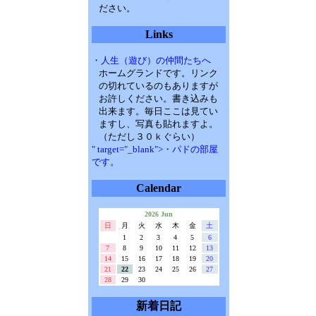
ださい。
Links
・人生（遊び）の仲間たちへ
ホームグランドです。リンク
の切れているのもありますが
お許しください。書き込みも
出来ます。毎日ここは見てい
ますし、写真も貼れますよ。
（ただし３０ｋぐらい）
" target="_blank">・パドの部屋
です。
Calendar
2026 Jun
日
月
火
水
木
金
土
1
2
3
4
5
6
7
8
9
10
11
12
13
14
15
16
17
18
19
20
21
22
23
24
25
26
27
28
29
30
新着日記