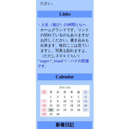
ださい。
Links
・人生（遊び）の仲間たちへ
ホームグランドです。リンク
の切れているのもありますが
お許しください。書き込みも
出来ます。毎日ここは見てい
ますし、写真も貼れますよ。
（ただし３０ｋぐらい）
" target="_blank">・パドの部屋
です。
Calendar
2026 Jun
日
月
火
水
木
金
土
1
2
3
4
5
6
7
8
9
10
11
12
13
14
15
16
17
18
19
20
21
22
23
24
25
26
27
28
29
30
新着日記