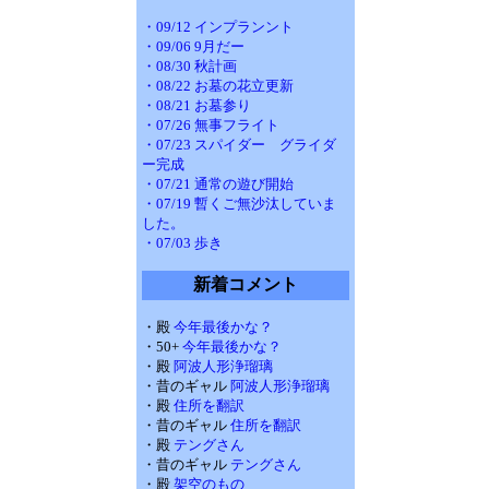
・09/12 インプランント
・09/06 9月だー
・08/30 秋計画
・08/22 お墓の花立更新
・08/21 お墓参り
・07/26 無事フライト
・07/23 スパイダー グライダ
ー完成
・07/21 通常の遊び開始
・07/19 暫くご無沙汰していま
した。
・07/03 歩き
新着コメント
・殿
今年最後かな？
・50+
今年最後かな？
・殿
阿波人形浄瑠璃
・昔のギャル
阿波人形浄瑠璃
・殿
住所を翻訳
・昔のギャル
住所を翻訳
・殿
テングさん
・昔のギャル
テングさん
・殿
架空のもの