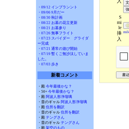
入
・09/12 インプランント
・09/06 9月だー
S
・08/30 秋計画
mi
・08/22 お墓の花立更新
le
・08/21 お墓参り
mi
挿
・07/26 無事フライト
・07/23 スパイダー グライダ
入
ー完成
・07/21 通常の遊び開始
・07/19 暫くご無沙汰していま
した。
・07/03 歩き
新着コメント
・殿
今年最後かな？
・50+
今年最後かな？
・殿
阿波人形浄瑠璃
・昔のギャル
阿波人形浄瑠璃
・殿
住所を翻訳
・昔のギャル
住所を翻訳
・殿
テングさん
・昔のギャル
テングさん
・殿
架空のもの