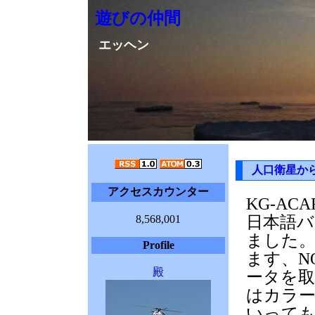
遊びの仲間
エッヘン
人口衛星か
アクセスカウンター
KG-A
8,568,001
日本語
ました。
Profile
ます、N
殿
ータを
はカラ
いっても