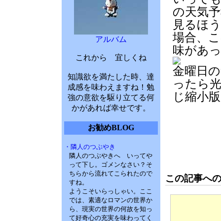
の天気予
見るほう
場合、こ
アルバム
味があ
これから 宜しくね
金曜日の
知識欲を満たした時、達
ったら
成感を味わえますね！勉
じ縮小版
強の意欲を駆り立てる何
かがあれば幸せです。
お勧めBLOG
・隣人のつぶやき
隣人のつぶやきへ いってや
って下し。ゴメンなさい？そ
ちらから流れてこられたので
この記事へ
すね。
ようこそいらっしゃい。ここ
では、素適なロマンの世界か
ら、現実の世界の何故を知っ
て好奇心の充実を味わってく