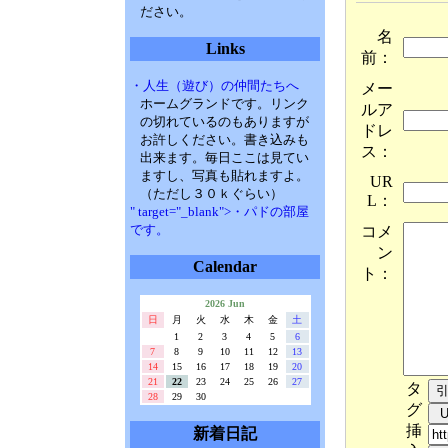
ださい。
名
Links
前：
・人生（遊び）の仲間たちへ
メー
ホームグランドです。リンク
ルア
の切れているのもありますが
ドレ
お許しください。書き込みも
ス：
出来ます。毎日ここは見てい
ますし、写真も貼れますよ。
UR
（ただし３０ｋぐらい）
L：
" target="_blank">・パドの部屋
です。
コメ
ン
Calendar
ト：
2026 Jun
日
月
火
水
木
金
土
1
2
3
4
5
6
7
8
9
10
11
12
13
14
15
16
17
18
19
20
21
22
23
24
25
26
27
タ
28
29
30
グ
挿
新着日記