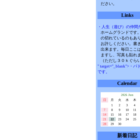
ださい。
Links
・人生（遊び）の仲間
ホームグランドです
の切れているのもあ
お許しください。書
出来ます。毎日ここ
ますし、写真も貼れ
（ただし３０ｋぐら
" target="_blank">
です。
Calendar
2026 Jun
日
月
火
水
木
1
2
3
4
7
8
9
10
11
14
15
16
17
18
21
22
23
24
25
28
29
30
新着日記