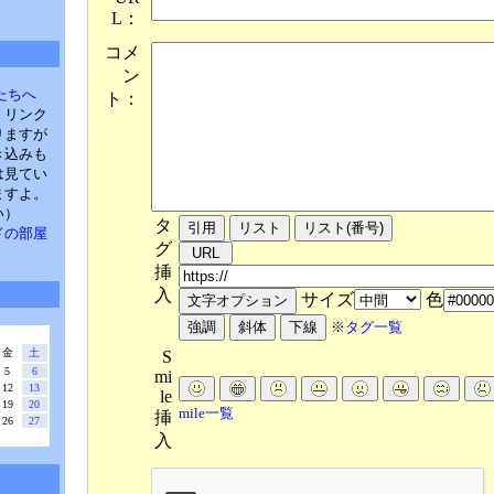
L：
コメ
ン
たちへ
ト：
。リンク
りますが
き込みも
は見てい
ますよ。
い）
タ
・パドの部屋
グ
挿
入
サイズ
色
※
タグ一覧
金
土
S
5
6
mi
12
13
le
19
20
mile一覧
挿
26
27
入