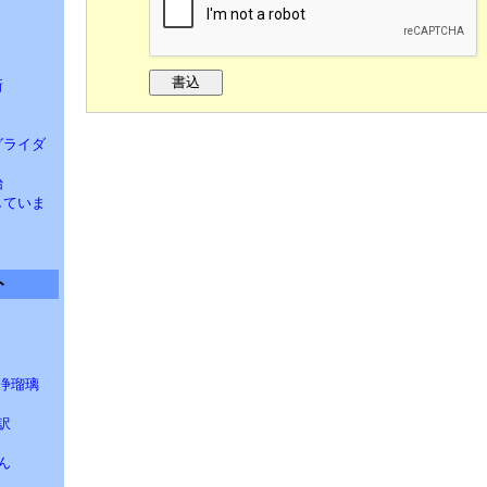
ト
新
 グライダ
始
汰していま
ト
浄瑠璃
訳
ん