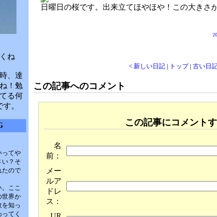
日曜日の桜です。出来立てほやほや！この大きさ
20
くね
< 新しい日記
|
トップ
|
古い日記
時、達
この記事へのコメント
ね！勉
てる何
です。
この記事にコメントす
G
名
いってや
前：
さい？そ
メー
れたので
ルア
い。ここ
ドレ
の世界か
ス：
故を知っ
わってく
UR