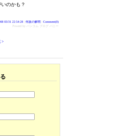
がいのかも？
08 03/31 22:54:28
|
何故の解明
|
Comment(0)
Powerd by バンコム ブログ バニー
 >
る