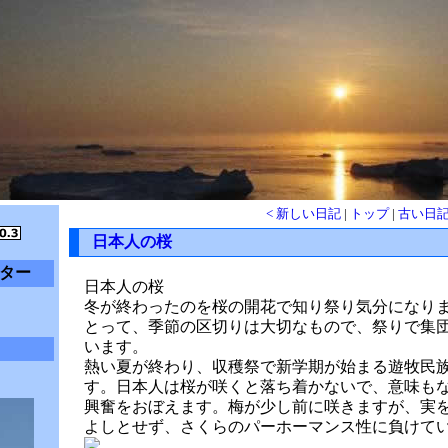
< 新しい日記
|
トップ
|
古い日記
日本人の桜
ター
日本人の桜
冬が終わったのを桜の開花で知り祭り気分になり
とって、季節の区切りは大切なもので、祭りで集
います。
熱い夏が終わり、収穫祭で新学期が始まる遊牧民
す。日本人は桜が咲くと落ち着かないで、意味も
興奮をおぼえます。梅が少し前に咲きますが、実
よしとせず、さくらのパーホーマンス性に負けて