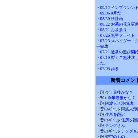
・09/12 インプランン
・09/06 9月だー
・08/30 秋計画
・08/22 お墓の花立更
・08/21 お墓参り
・07/26 無事フライト
・07/23 スパイダー
ー完成
・07/21 通常の遊び開
・07/19 暫くご無沙
した。
・07/03 歩き
新着コメン
・殿
今年最後かな？
・50+
今年最後かな？
・殿
阿波人形浄瑠璃
・昔のギャル
阿波人形
・殿
住所を翻訳
・昔のギャル
住所を翻
・殿
テングさん
・昔のギャル
テングさ
・殿
架空のもの