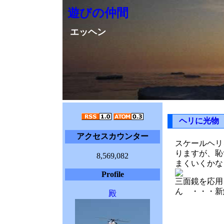
遊びの仲間
エッヘン
ヘリに光物
アクセスカウンター
スケールヘリ
りますが、恥
8,569,082
まくいくかな
Profile
三面鏡を応用
ん ・・・新
殿