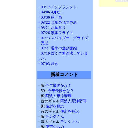
・09/12 インプランント
・09/06 9月だー
・08/30 秋計画
・08/22 お墓の花立更新
・08/21 お墓参り
・07/26 無事フライト
・07/23 スパイダー グライダ
ー完成
・07/21 通常の遊び開始
・07/19 暫くご無沙汰していま
した。
・07/03 歩き
新着コメント
・殿
今年最後かな？
・50+
今年最後かな？
・殿
阿波人形浄瑠璃
・昔のギャル
阿波人形浄瑠璃
・殿
住所を翻訳
・昔のギャル
住所を翻訳
・殿
テングさん
・昔のギャル
テングさん
・殿
架空のもの