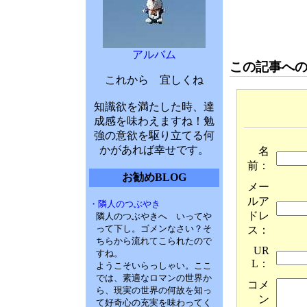
アルバム
この記事へ
これから 宜しくね
知識欲を満たした時、達
成感を味わえますね！勉
強の意欲を駆り立てる何
かがあれば幸せです。
名
前：
お勧めBLOG
メー
ルア
・隣人のつぶやき
ドレ
隣人のつぶやきへ いってや
って下し。ゴメンなさい？そ
ス：
ちらから流れてこられたので
UR
すね。
L：
ようこそいらっしゃい。ここ
では、素適なロマンの世界か
コメ
ら、現実の世界の何故を知っ
ン
て好奇心の充実を味わってく