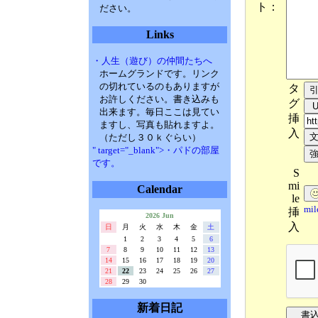
ト：
ださい。
Links
・人生（遊び）の仲間たちへ
ホームグランドです。リンク
の切れているのもありますが
タ
お許しください。書き込みも
グ
出来ます。毎日ここは見てい
挿
ますし、写真も貼れますよ。
入
（ただし３０ｋぐらい）
" target="_blank">・パドの部屋
です。
S
mi
Calendar
le
mi
挿
2026 Jun
入
日
月
火
水
木
金
土
1
2
3
4
5
6
7
8
9
10
11
12
13
14
15
16
17
18
19
20
21
22
23
24
25
26
27
28
29
30
新着日記