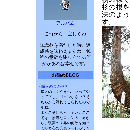
杉の根を
法のよ
す。
アルバム
これから 宜しくね
知識欲を満たした時、達
成感を味わえますね！勉
強の意欲を駆り立てる何
かがあれば幸せです。
お勧めBLOG
・隣人のつぶやき
隣人のつぶやきへ いってや
って下し。ゴメンなさい？そ
ちらから流れてこられたので
すね。
ようこそいらっしゃい。ここ
では、素適なロマンの世界か
ら、現実の世界の何故を知っ
て好奇心の充実を味わってく