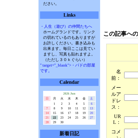
ださい。
Links
・人生（遊び）の仲間たちへ
ホームグランドです。リンク
この記事へ
の切れているのもありますが
お許しください。書き込みも
出来ます。毎日ここは見てい
ますし、写真も貼れますよ。
（ただし３０ｋぐらい）
" target="_blank">・パドの部屋
です。
名
前：
Calendar
メー
ルア
2026 Jun
日
月
火
水
木
金
土
ドレ
1
2
3
4
5
6
ス：
7
8
9
10
11
12
13
14
15
16
17
18
19
20
UR
21
22
23
24
25
26
27
L：
28
29
30
コメ
新着日記