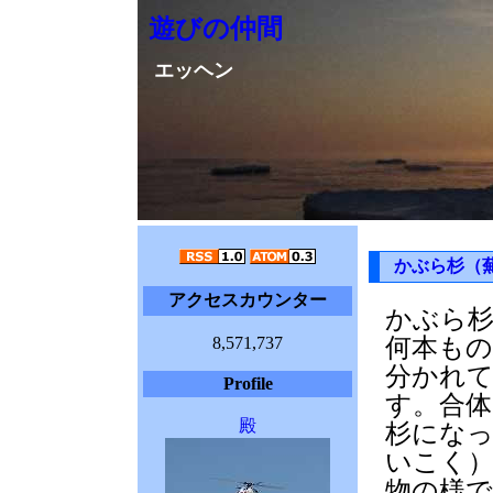
遊びの仲間
エッヘン
かぶら杉（
アクセスカウンター
かぶら杉
8,571,737
何本もの
分かれ
Profile
す。合
殿
杉にな
いこく
物の様