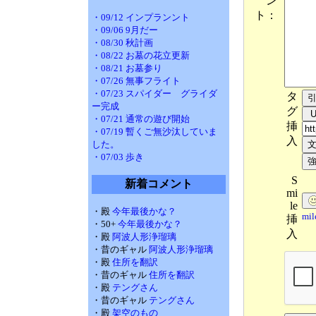
ン
ト：
・09/12 インプランント
・09/06 9月だー
・08/30 秋計画
・08/22 お墓の花立更新
・08/21 お墓参り
・07/26 無事フライト
・07/23 スパイダー グライダ
タ
ー完成
グ
・07/21 通常の遊び開始
挿
・07/19 暫くご無沙汰していま
入
した。
・07/03 歩き
S
新着コメント
mi
le
・殿
今年最後かな？
mi
挿
・50+
今年最後かな？
入
・殿
阿波人形浄瑠璃
・昔のギャル
阿波人形浄瑠璃
・殿
住所を翻訳
・昔のギャル
住所を翻訳
・殿
テングさん
・昔のギャル
テングさん
・殿
架空のもの