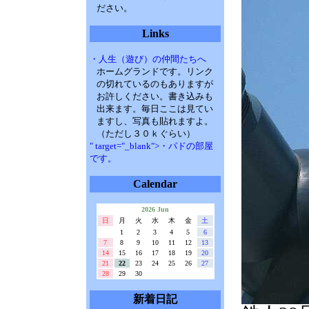
ださい。
Links
・人生（遊び）の仲間たちへ
ホームグランドです。リンク
の切れているのもありますが
お許しください。書き込みも
出来ます。毎日ここは見てい
ますし、写真も貼れますよ。
（ただし３０ｋぐらい）
" target="_blank">・パドの部屋
です。
Calendar
2026 Jun
日
月
火
水
木
金
土
1
2
3
4
5
6
7
8
9
10
11
12
13
14
15
16
17
18
19
20
21
22
23
24
25
26
27
28
29
30
新着日記