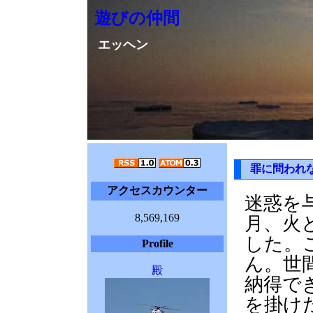
遊びの仲間
エッヘン
罪に問われな
アクセスカウンター
迷惑を
8,569,169
月、火
した。
Profile
ん。世
殿
納得で
を掛け