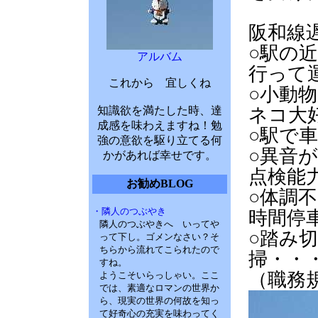
阪和線
○駅の
アルバム
行って
これから 宜しくね
○小動
知識欲を満たした時、達
ネコ大
成感を味わえますね！勉
○駅で
強の意欲を駆り立てる何
○異音
かがあれば幸せです。
点検能
お勧めBLOG
○体調
・隣人のつぶやき
時間停
隣人のつぶやきへ いってや
○踏み
って下し。ゴメンなさい？そ
ちらから流れてこられたので
掃・・
すね。
（職務
ようこそいらっしゃい。ここ
では、素適なロマンの世界か
ら、現実の世界の何故を知っ
て好奇心の充実を味わってく