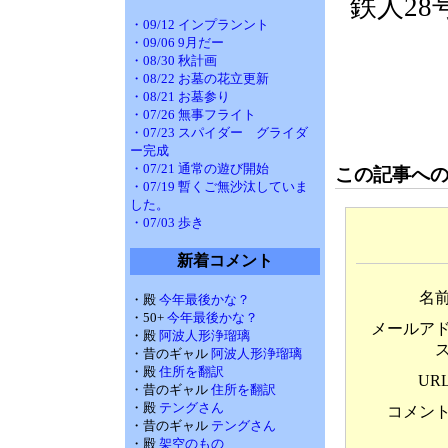
鉄人2
・09/12 インプランント
・09/06 9月だー
・08/30 秋計画
・08/22 お墓の花立更新
・08/21 お墓参り
・07/26 無事フライト
・07/23 スパイダー グライダ
ー完成
・07/21 通常の遊び開始
この記事へ
・07/19 暫くご無沙汰していま
した。
・07/03 歩き
新着コメント
名
・殿
今年最後かな？
・50+
今年最後かな？
メールア
・殿
阿波人形浄瑠璃
・昔のギャル
阿波人形浄瑠璃
・殿
住所を翻訳
UR
・昔のギャル
住所を翻訳
・殿
テングさん
コメン
・昔のギャル
テングさん
・殿
架空のもの