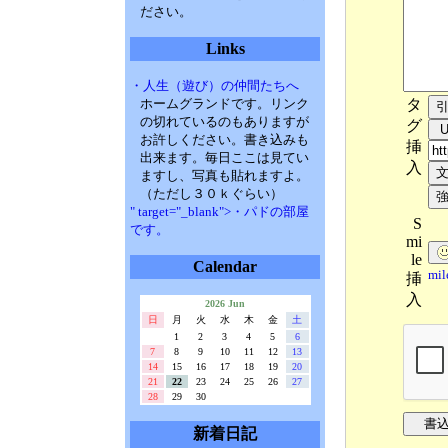
ださい。
Links
・人生（遊び）の仲間たちへ
タ
ホームグランドです。リンク
の切れているのもありますが
グ
お許しください。書き込みも
挿
出来ます。毎日ここは見てい
入
ますし、写真も貼れますよ。
（ただし３０ｋぐらい）
" target="_blank">・パドの部屋
S
です。
mi
le
Calendar
mi
挿
入
2026 Jun
日
月
火
水
木
金
土
1
2
3
4
5
6
7
8
9
10
11
12
13
14
15
16
17
18
19
20
21
22
23
24
25
26
27
28
29
30
新着日記