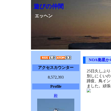
遊びの仲間
エッヘン
NOA衛星か
アクセスカウンター
25日久しぶ
別しにくいの
8,572,393
蹄疫、鳥イン
ました。頑張
Profile
殿