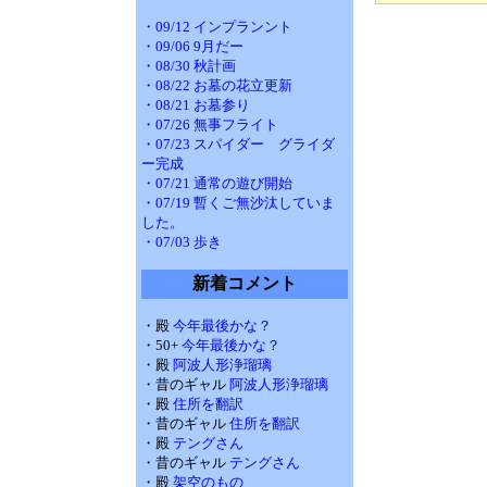
・09/12 インプランント
・09/06 9月だー
・08/30 秋計画
・08/22 お墓の花立更新
・08/21 お墓参り
・07/26 無事フライト
・07/23 スパイダー グライダ
ー完成
・07/21 通常の遊び開始
・07/19 暫くご無沙汰していま
した。
・07/03 歩き
新着コメント
・殿
今年最後かな？
・50+
今年最後かな？
・殿
阿波人形浄瑠璃
・昔のギャル
阿波人形浄瑠璃
・殿
住所を翻訳
・昔のギャル
住所を翻訳
・殿
テングさん
・昔のギャル
テングさん
・殿
架空のもの