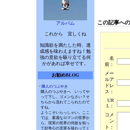
この記事へ
アルバム
これから 宜しくね
知識欲を満たした時、達
成感を味わえますね！勉
強の意欲を駆り立てる何
名
かがあれば幸せです。
前：
メー
お勧めBLOG
ルア
ドレ
・隣人のつぶやき
ス：
隣人のつぶやきへ いってや
って下し。ゴメンなさい？そ
UR
ちらから流れてこられたので
L：
すね。
ようこそいらっしゃい。ここ
コメ
では、素適なロマンの世界か
ン
ら、現実の世界の何故を知っ
ト：
て好奇心の充実を味わってく