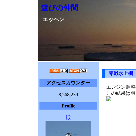
遊びの仲間
エッヘン
零戦水上機
アクセスカウンター
エンジン調整
この結果は明
8,568,239
Profile
殿