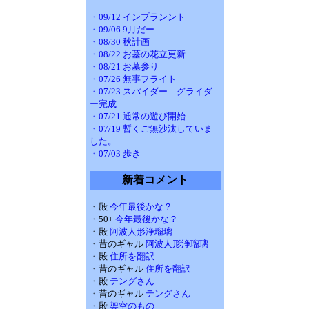
・09/12 インプランント
・09/06 9月だー
・08/30 秋計画
・08/22 お墓の花立更新
・08/21 お墓参り
・07/26 無事フライト
・07/23 スパイダー グライダ
ー完成
・07/21 通常の遊び開始
・07/19 暫くご無沙汰していま
した。
・07/03 歩き
新着コメント
・殿
今年最後かな？
・50+
今年最後かな？
・殿
阿波人形浄瑠璃
・昔のギャル
阿波人形浄瑠璃
・殿
住所を翻訳
・昔のギャル
住所を翻訳
・殿
テングさん
・昔のギャル
テングさん
・殿
架空のもの