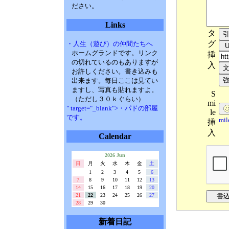
ださい。
Links
タ
グ
・人生（遊び）の仲間たちへ
ホームグランドです。リンク
挿
の切れているのもありますが
入
お許しください。書き込みも
出来ます。毎日ここは見てい
ますし、写真も貼れますよ。
S
（ただし３０ｋぐらい）
mi
" target="_blank">・パドの部屋
le
です。
mi
挿
入
Calendar
2026 Jun
日
月
火
水
木
金
土
1
2
3
4
5
6
7
8
9
10
11
12
13
14
15
16
17
18
19
20
21
22
23
24
25
26
27
28
29
30
新着日記