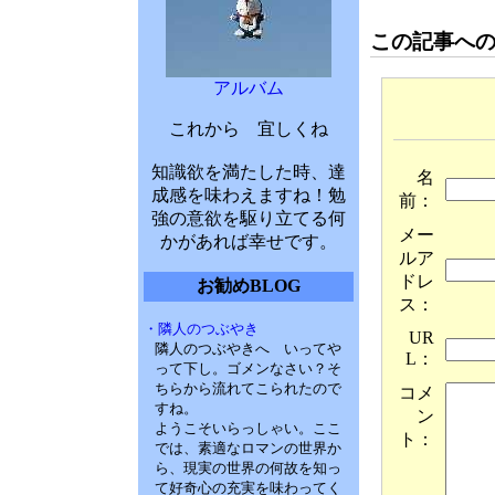
この記事へ
アルバム
これから 宜しくね
知識欲を満たした時、達
名
成感を味わえますね！勉
前：
強の意欲を駆り立てる何
メー
かがあれば幸せです。
ルア
ドレ
お勧めBLOG
ス：
・隣人のつぶやき
UR
隣人のつぶやきへ いってや
L：
って下し。ゴメンなさい？そ
ちらから流れてこられたので
コメ
すね。
ン
ようこそいらっしゃい。ここ
ト：
では、素適なロマンの世界か
ら、現実の世界の何故を知っ
て好奇心の充実を味わってく