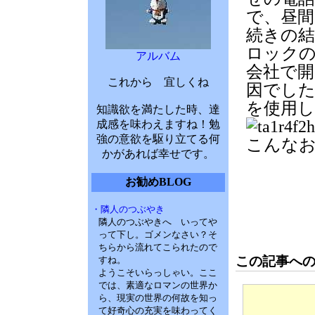
で、昼間
続きの
ロック
アルバム
会社で
これから 宜しくね
因でし
を使用
知識欲を満たした時、達
成感を味わえますね！勉
強の意欲を駆り立てる何
こんな
かがあれば幸せです。
お勧めBLOG
・隣人のつぶやき
隣人のつぶやきへ いってや
って下し。ゴメンなさい？そ
ちらから流れてこられたので
この記事へ
すね。
ようこそいらっしゃい。ここ
では、素適なロマンの世界か
ら、現実の世界の何故を知っ
て好奇心の充実を味わってく