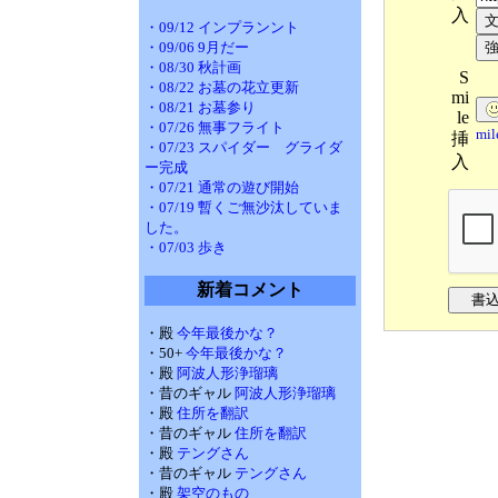
入
・09/12 インプランント
・09/06 9月だー
・08/30 秋計画
S
・08/22 お墓の花立更新
mi
・08/21 お墓参り
le
・07/26 無事フライト
mi
挿
・07/23 スパイダー グライダ
入
ー完成
・07/21 通常の遊び開始
・07/19 暫くご無沙汰していま
した。
・07/03 歩き
新着コメント
・殿
今年最後かな？
・50+
今年最後かな？
・殿
阿波人形浄瑠璃
・昔のギャル
阿波人形浄瑠璃
・殿
住所を翻訳
・昔のギャル
住所を翻訳
・殿
テングさん
・昔のギャル
テングさん
・殿
架空のもの