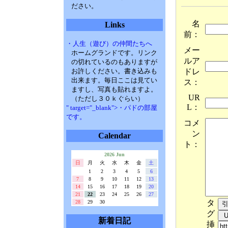
ださい。
名
Links
前：
・人生（遊び）の仲間たちへ
メー
ホームグランドです。リンク
ルア
の切れているのもありますが
ドレ
お許しください。書き込みも
出来ます。毎日ここは見てい
ス：
ますし、写真も貼れますよ。
UR
（ただし３０ｋぐらい）
L：
" target="_blank">・パドの部屋
です。
コメ
ン
Calendar
ト：
2026 Jun
日
月
火
水
木
金
土
1
2
3
4
5
6
7
8
9
10
11
12
13
14
15
16
17
18
19
20
21
22
23
24
25
26
27
タ
28
29
30
グ
新着日記
挿