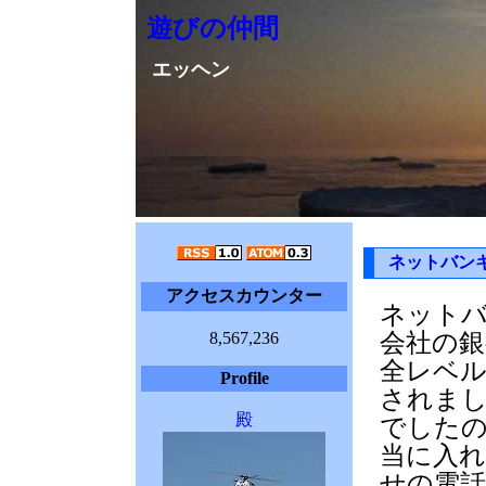
遊びの仲間
エッヘン
ネットバン
アクセスカウンター
ネット
8,567,236
会社の銀
全レベ
Profile
されまし
殿
でした
当に入
せの電話