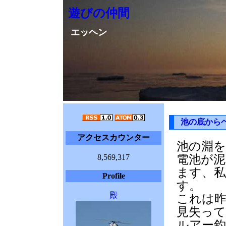
遊びの仲間
エッヘン
池の底から
アクセスカウンター
池の淵を
8,569,317
電池が
ます、私
Profile
す。
殿
これは
見失っ
ルアー