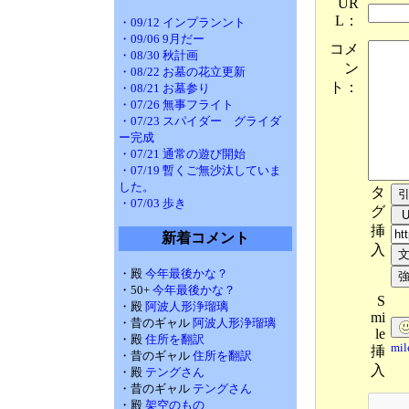
UR
L：
・09/12 インプランント
・09/06 9月だー
コメ
・08/30 秋計画
ン
・08/22 お墓の花立更新
ト：
・08/21 お墓参り
・07/26 無事フライト
・07/23 スパイダー グライダ
ー完成
・07/21 通常の遊び開始
・07/19 暫くご無沙汰していま
した。
タ
・07/03 歩き
グ
挿
新着コメント
入
・殿
今年最後かな？
・50+
今年最後かな？
S
・殿
阿波人形浄瑠璃
mi
・昔のギャル
阿波人形浄瑠璃
le
・殿
住所を翻訳
mi
挿
・昔のギャル
住所を翻訳
入
・殿
テングさん
・昔のギャル
テングさん
・殿
架空のもの