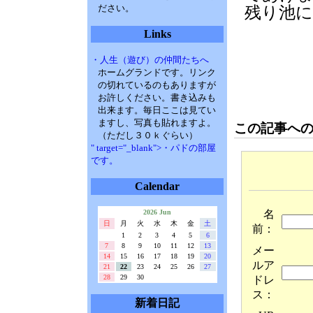
ださい。
残り池に
Links
・人生（遊び）の仲間たちへ
ホームグランドです。リンク
の切れているのもありますが
お許しください。書き込みも
出来ます。毎日ここは見てい
ますし、写真も貼れますよ。
この記事へ
（ただし３０ｋぐらい）
" target="_blank">・パドの部屋
です。
Calendar
名
2026 Jun
日
月
火
水
木
金
土
前：
1
2
3
4
5
6
7
8
9
10
11
12
13
メー
14
15
16
17
18
19
20
ルア
21
22
23
24
25
26
27
28
29
30
ドレ
ス：
新着日記