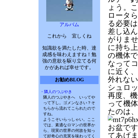
ょう。こ
ロータ
る必要
アルバム
差し込
これから 宜しくね
がりま
に持ち
知識欲を満たした時、達
の機体
成感を味わえますね！勉
強の意欲を駆り立てる何
なって
かがあれば幸せです。
に近く、
外れな
お勧めBLOG
シュロ
・隣人のつぶやき
再度、機
隣人のつぶやきへ いってや
って機
って下し。ゴメンなさい？そ
ちらから流れてこられたので
たのは
すね。
ようこそいらっしゃい。ここ
では、素適なロマンの世界か
お盆で
ら、現実の世界の何故を知っ
てあげ
て好奇心の充実を味わってく