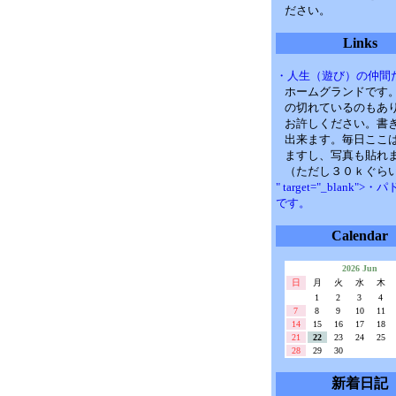
ださい。
Links
・人生（遊び）の仲間
ホームグランドです
の切れているのもあ
お許しください。書
出来ます。毎日ここ
ますし、写真も貼れ
（ただし３０ｋぐら
" target="_blank">
です。
Calendar
2026 Jun
日
月
火
水
木
1
2
3
4
7
8
9
10
11
14
15
16
17
18
21
22
23
24
25
28
29
30
新着日記