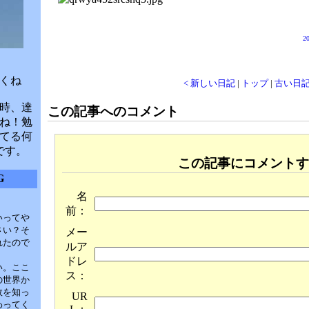
20
くね
< 新しい日記
|
トップ
|
古い日記
時、達
この記事へのコメント
ね！勉
てる何
です。
この記事にコメントす
G
名
前：
いってや
さい？そ
メー
れたので
ルア
ドレ
い。ここ
ス：
の世界か
故を知っ
UR
わってく