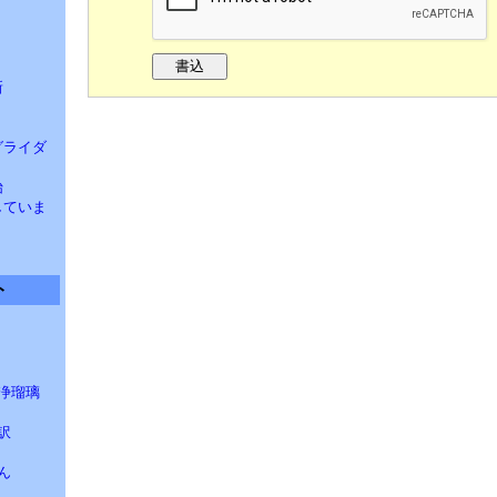
ト
新
 グライダ
始
汰していま
ト
浄瑠璃
訳
ん