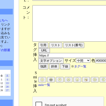
L：
コメ
ン
ト：
たちへ
。リンク
りますが
き込みも
は見てい
ますよ。
タ
い）
グ
・パドの部屋
挿
入
サイズ
色
※
タグ一覧
S
金
土
mi
5
6
le
12
13
mile一覧
挿
19
20
入
26
27