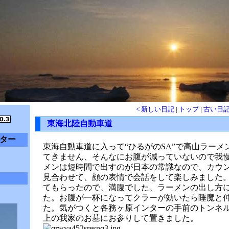
< 新しい日記
|
トップ
|
古い日記
東海北陸自動車道
ター
東海自動車道に入って“ひるがのSA”で高山ラー
てきません、そんなにお腹が減っていないので我
メンは短時間で出すのが日本の常識なので、カウ
見合わせて、顔の表情で会話をして楽しみました
てもらったので、満腹でした、ラーメンの出し方
た。お腹が一杯になってクラーが効いたら睡魔と
た。気がつくと各務ヶ原インターの手前のトンネ
上の我家のお墓にお参りして置きました。