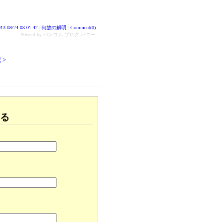
13 08/24 08:01:42
|
何故の解明
|
Comment(0)
Powerd by バンコム ブログ バニー
 >
る