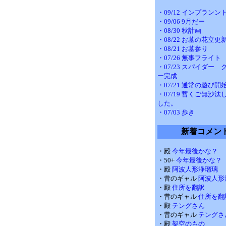
・09/12 インプランン
・09/06 9月だー
・08/30 秋計画
・08/22 お墓の花立更
・08/21 お墓参り
・07/26 無事フライト
・07/23 スパイダー
ー完成
・07/21 通常の遊び開
・07/19 暫くご無沙
した。
・07/03 歩き
新着コメン
・殿
今年最後かな？
・50+
今年最後かな？
・殿
阿波人形浄瑠璃
・昔のギャル
阿波人形
・殿
住所を翻訳
・昔のギャル
住所を翻
・殿
テングさん
・昔のギャル
テングさ
・殿
架空のもの