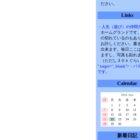
ださい。
Links
・人生（遊び）の仲間
ホームグランドです
の切れているのもあ
お許しください。書
出来ます。毎日ここ
ますし、写真も貼れ
（ただし３０ｋぐら
" target="_blank">
です。
Calendar
2026 Jun
日
月
火
水
木
1
2
3
4
7
8
9
10
11
14
15
16
17
18
21
22
23
24
25
28
29
30
新着日記