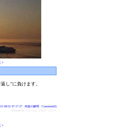
 >
倍返し”に負けます。
13 08/31 07:17:27
|
何故の解明
|
Comment(0)
Powerd by バンコム ブログ バニー
 >