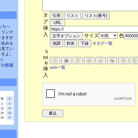
タ
グ
たちへ
挿
。リンク
入
サイズ
色
りますが
き込みも
※
タグ一覧
は見てい
S
ますよ。
mi
い）
le
・パドの部屋
mile一覧
挿
入
金
土
5
6
12
13
19
20
26
27