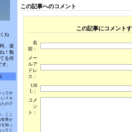
この記事へのコメント
この記事にコメントす
くね
名
時、達
前：
ね！勉
メー
てる何
ルア
です。
ドレ
G
ス：
UR
L：
いってや
さい？そ
コメ
れたので
ン
ト：
い。ここ
の世界か
故を知っ
わってく