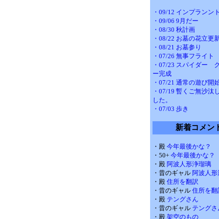
・09/12 インプランン
・09/06 9月だー
・08/30 秋計画
・08/22 お墓の花立更
・08/21 お墓参り
・07/26 無事フライト
・07/23 スパイダー
ー完成
・07/21 通常の遊び開
・07/19 暫くご無沙
した。
・07/03 歩き
新着コメン
・殿
今年最後かな？
・50+
今年最後かな？
・殿
阿波人形浄瑠璃
・昔のギャル
阿波人形
・殿
住所を翻訳
・昔のギャル
住所を翻
・殿
テングさん
・昔のギャル
テングさ
・殿
架空のもの