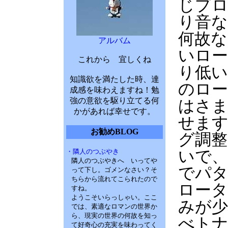
じプロ
り音な
何故な
アルバム
いロー
これから 宜しくね
り低い
知識欲を満たした時、達
のロー
成感を味わえますね！勉
強の意欲を駆り立てる何
はさま
かがあれば幸せです。
せま
お勧めBLOG
グ調整
・隣人のつぶやき
いで
隣人のつぶやきへ いってや
でパ
って下し。ゴメンなさい？そ
ちらから流れてこられたので
ロータ
すね。
ようこそいらっしゃい。ここ
みが
では、素適なロマンの世界か
ら、現実の世界の何故を知っ
べト
て好奇心の充実を味わってく