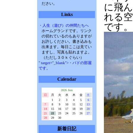
ださい。
に飛
Links
れる空
です。
・人生（遊び）の仲間たちへ
ホームグランドです。リンク
の切れているのもありますが
お許しください。書き込みも
出来ます。毎日ここは見てい
ますし、写真も貼れますよ。
（ただし３０ｋぐらい）
" target="_blank">・パドの部屋
です。
Calendar
2026 Jun
日
月
火
水
木
金
土
1
2
3
4
5
6
7
8
9
10
11
12
13
14
15
16
17
18
19
20
21
22
23
24
25
26
27
28
29
30
新着日記