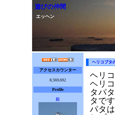
遊びの仲間
エッヘン
ヘリコブタ
アクセスカウンター
ヘリ
8,569,692
ヘリ
Profile
タパ
タです
殿
パタは