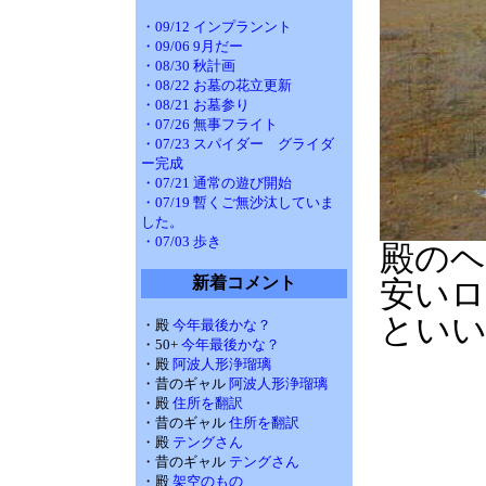
・09/12 インプランント
・09/06 9月だー
・08/30 秋計画
・08/22 お墓の花立更新
・08/21 お墓参り
・07/26 無事フライト
・07/23 スパイダー グライダ
ー完成
・07/21 通常の遊び開始
・07/19 暫くご無沙汰していま
した。
・07/03 歩き
殿の
新着コメント
安いロ
とい
・殿
今年最後かな？
・50+
今年最後かな？
・殿
阿波人形浄瑠璃
・昔のギャル
阿波人形浄瑠璃
・殿
住所を翻訳
・昔のギャル
住所を翻訳
・殿
テングさん
・昔のギャル
テングさん
・殿
架空のもの