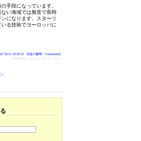
通の手段になっています。
居ない海域では無音で長時
ジンになります。スターリ
ている技術でヨーロッパに
07 06/12 20:09:55
|
何故の解明
|
Comment(0)
Powerd by バンコム ブログ バニー
 >
る