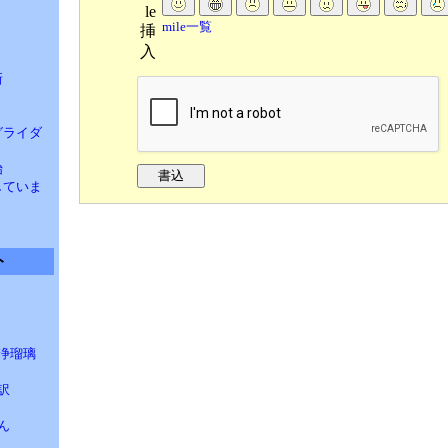
le
ト
mile一覧
挿
入
新
 グライダ
始
汰していま
ト
浄瑠璃
訳
ん