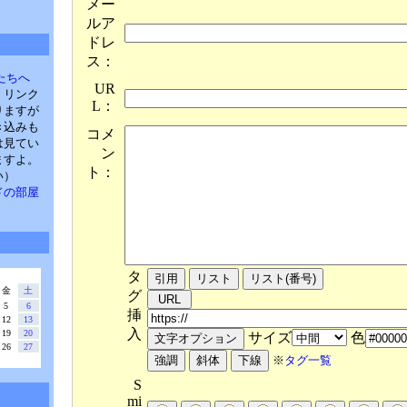
メー
ルア
ドレ
ス：
たちへ
UR
。リンク
L：
りますが
き込みも
コメ
は見てい
ン
ますよ。
ト：
い）
・パドの部屋
タ
金
土
グ
5
6
挿
12
13
入
19
20
サイズ
色
26
27
※
タグ一覧
S
mi