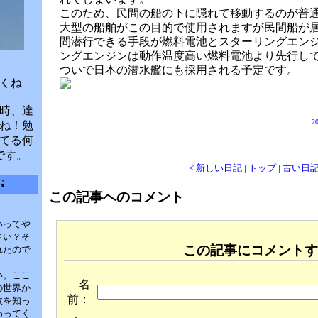
このため、民間の船の下に隠れて移動するのが普
大型の船舶がこの目的で使用されますが民間船が
間潜行できる手段が燃料電池とスターリングエン
ングエンジンは動作温度高い燃料電池より先行し
ついで日本の潜水艦にも採用される予定です。
くね
時、達
20
ね！勉
てる何
です。
< 新しい日記
|
トップ
|
古い日記
G
この記事へのコメント
いってや
さい？そ
この記事にコメントす
れたので
い。ここ
名
の世界か
前：
故を知っ
わってく