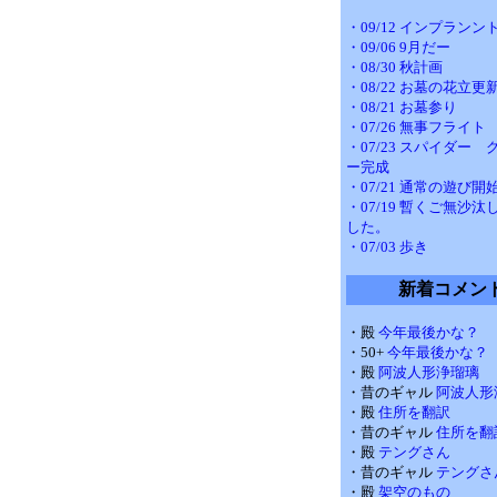
・09/12 インプランン
・09/06 9月だー
・08/30 秋計画
・08/22 お墓の花立更
・08/21 お墓参り
・07/26 無事フライト
・07/23 スパイダー
ー完成
・07/21 通常の遊び開
・07/19 暫くご無沙
した。
・07/03 歩き
新着コメン
・殿
今年最後かな？
・50+
今年最後かな？
・殿
阿波人形浄瑠璃
・昔のギャル
阿波人形
・殿
住所を翻訳
・昔のギャル
住所を翻
・殿
テングさん
・昔のギャル
テングさ
・殿
架空のもの