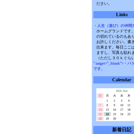
ださい。
Links
・人生（遊び）の仲間
ホームグランドです
の切れているのもあ
お許しください。書
出来ます。毎日ここ
ますし、写真も貼れ
（ただし３０ｋぐら
" target="_blank">
です。
Calendar
2026 Jun
日
月
火
水
木
1
2
3
4
7
8
9
10
11
14
15
16
17
18
21
22
23
24
25
28
29
30
新着日記