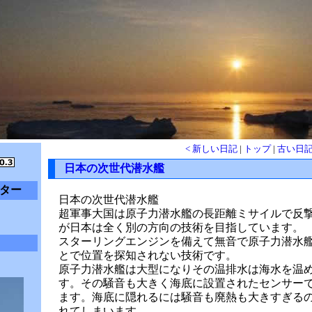
< 新しい日記
|
トップ
|
古い日記
日本の次世代潜水艦
ター
日本の次世代潜水艦
超軍事大国は原子力潜水艦の長距離ミサイルで反
が日本は全く別の方向の技術を目指しています。
スターリングエンジンを備えて無音で原子力潜水
とで位置を探知されない技術です。
原子力潜水艦は大型になりその温排水は海水を温
す。その騒音も大きく海底に設置されたセンサー
ます。海底に隠れるには騒音も廃熱も大きすぎる
れてしまいます。