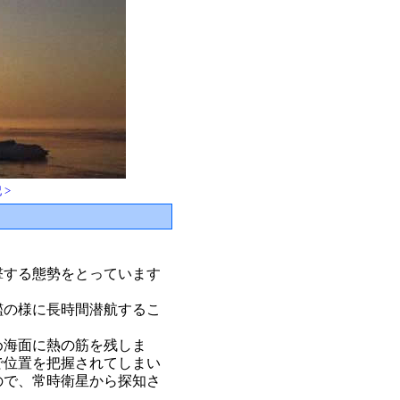
 >
撃する態勢をとっています
艦の様に長時間潜航するこ
め海面に熱の筋を残しま
で位置を把握されてしまい
ので、常時衛星から探知さ