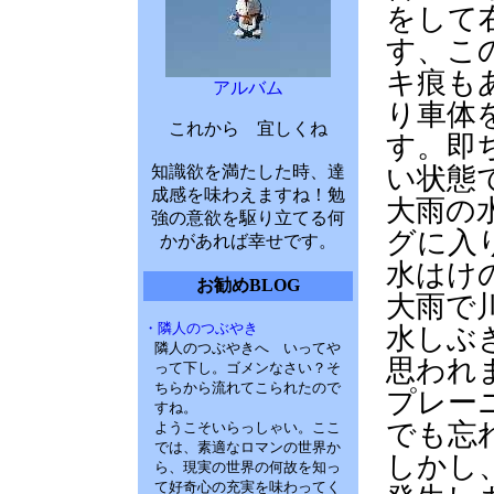
をして
す、こ
キ痕も
アルバム
り車体
これから 宜しくね
す。即
知識欲を満たした時、達
い状態
成感を味わえますね！勉
大雨の
強の意欲を駆り立てる何
グに入
かがあれば幸せです。
水はけの
お勧めBLOG
大雨で川
・隣人のつぶやき
水しぶ
隣人のつぶやきへ いってや
思われ
って下し。ゴメンなさい？そ
ちらから流れてこられたので
プレー
すね。
でも忘
ようこそいらっしゃい。ここ
では、素適なロマンの世界か
しかし
ら、現実の世界の何故を知っ
て好奇心の充実を味わってく