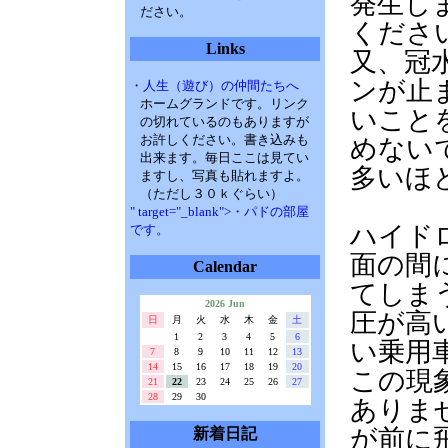
発生しま
ださい。
くださ
Links
又、冠
ンが止
・人生（遊び）の仲間たちへ
ホームグランドです。リンク
いこと
の切れているのもありますが
お許しください。書き込みも
めない
出来ます。毎日ここは見てい
多いほ
ますし、写真も貼れますよ。
（ただし３０ｋぐらい）
" target="_blank">・パドの部屋
ハイド
です。
面の間
Calendar
てしま
2026 Jun
圧が高
日
月
火
水
木
金
土
1
2
3
4
5
6
い乗用
7
8
9
10
11
12
13
14
15
16
17
18
19
20
この現
21
22
23
24
25
26
27
28
29
30
ありま
が前に
新着日記