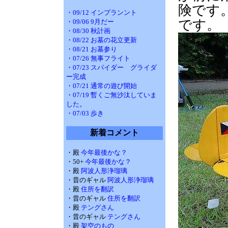
険です
・09/12 インプランント
です。
・09/06 9月だー
・08/30 秋計画
・08/22 お墓の花立更新
・08/21 お墓参り
・07/26 無事フライト
・07/23 スパイダー グライダ
ー完成
・07/21 通常の遊び開始
・07/19 暫くご無沙汰していま
した。
・07/03 歩き
新着コメント
・殿
今年最後かな？
・50+
今年最後かな？
・殿
阿波人形浄瑠璃
・昔のギャル
阿波人形浄瑠璃
・殿
住所を翻訳
・昔のギャル
住所を翻訳
・殿
テングさん
・昔のギャル
テングさん
・殿
架空のもの