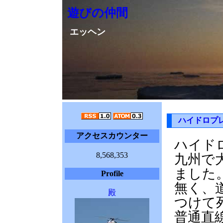
遊びの仲間
エッヘン
ハイドロプ
アクセスカウンター
ハイド
8,568,353
九州で
ました
Profile
無く、
殿
つけて
普通直