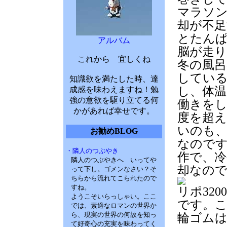
マラソ
却が不足
とたん
アルバム
脳が走
これから 宜しくね
冬の風呂
してい
知識欲を満たした時、達
し、体
成感を味わえますね！勉
強の意欲を駆り立てる何
働きを
かがあれば幸せです。
度を超
いのも
お勧めBLOG
なので
・隣人のつぶやき
作で、冷
隣人のつぶやきへ いってや
却なの
って下し。ゴメンなさい？そ
ちらから流れてこられたので
すね。
リポ3200
ようこそいらっしゃい。ここ
です。
では、素適なロマンの世界か
ら、現実の世界の何故を知っ
輪ゴム
て好奇心の充実を味わってく