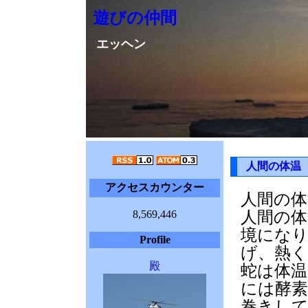
遊びの仲間
エッヘン
人間の体温
アクセスカウンター
人間の体
8,569,446
人間の体
境にな
Profile
げ、熱
殿
蛇は体
には酵
巻きし