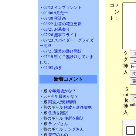
コメ
・09/12 インプランント
ン
・09/06 9月だー
ト：
・08/30 秋計画
・08/22 お墓の花立更新
・08/21 お墓参り
・07/26 無事フライト
・07/23 スパイダー グライダ
ー完成
・07/21 通常の遊び開始
タ
・07/19 暫くご無沙汰していま
グ
した。
挿
・07/03 歩き
入
新着コメント
S
・殿
今年最後かな？
mi
・50+
今年最後かな？
le
・殿
阿波人形浄瑠璃
mi
挿
・昔のギャル
阿波人形浄瑠璃
入
・殿
住所を翻訳
・昔のギャル
住所を翻訳
・殿
テングさん
・昔のギャル
テングさん
・殿
架空のもの