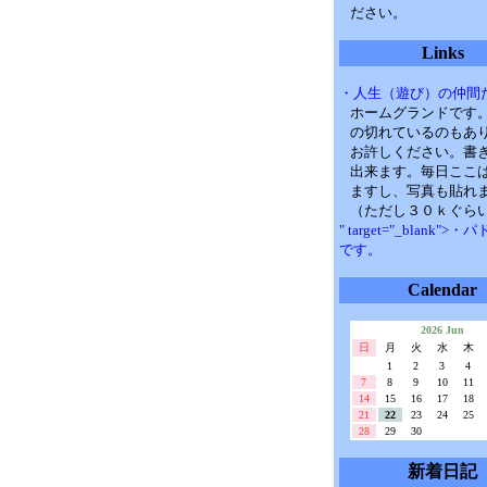
ださい。
Links
・人生（遊び）の仲間
ホームグランドです
の切れているのもあ
お許しください。書
出来ます。毎日ここ
ますし、写真も貼れ
（ただし３０ｋぐら
" target="_blank">
です。
Calendar
2026 Jun
日
月
火
水
木
1
2
3
4
7
8
9
10
11
14
15
16
17
18
21
22
23
24
25
28
29
30
新着日記