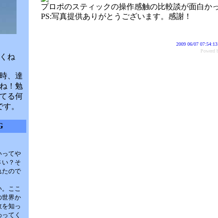
プロポのスティックの操作感触の比較談が面白か
PS:写真提供ありがとうございます。感謝！
2009 06/07 07:54:13
Power
くね
時、達
ね！勉
てる何
です。
G
いってや
さい？そ
れたので
い。ここ
の世界か
故を知っ
わってく