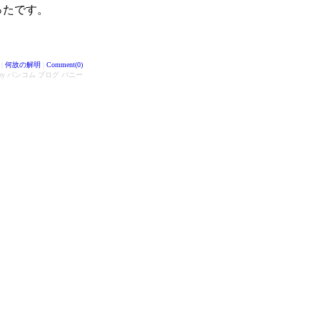
ったです。
|
何故の解明
|
Comment(0)
d by バンコム ブログ バニー