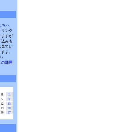
たちへ
。リンク
りますが
き込みも
は見てい
ますよ。
い）
・パドの部屋
金
土
5
6
12
13
19
20
26
27