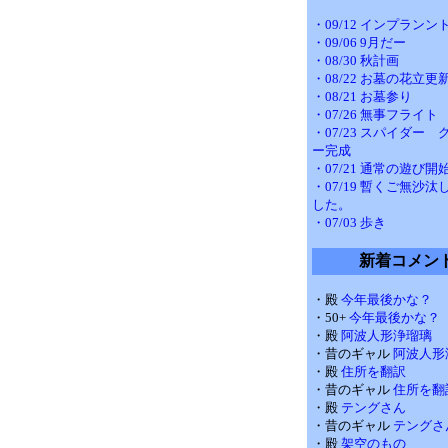
・09/12 インプランン
・09/06 9月だー
・08/30 秋計画
・08/22 お墓の花立更
・08/21 お墓参り
・07/26 無事フライト
・07/23 スパイダー
ー完成
・07/21 通常の遊び開
・07/19 暫くご無沙
した。
・07/03 歩き
新着コメン
・殿
今年最後かな？
・50+
今年最後かな？
・殿
阿波人形浄瑠璃
・昔のギャル
阿波人形
・殿
住所を翻訳
・昔のギャル
住所を翻
・殿
テングさん
・昔のギャル
テングさ
・殿
架空のもの