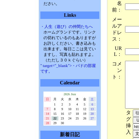
名
ださい。
前：
Links
メー
ルア
・人生（遊び）の仲間たちへ
ドレ
ホームグランドです。リンク
の切れているのもありますが
ス：
お許しください。書き込みも
UR
出来ます。毎日ここは見てい
L：
ますし、写真も貼れますよ。
（ただし３０ｋぐらい）
コメ
" target="_blank">・パドの部屋
ン
です。
ト：
Calendar
2026 Jun
日
月
火
水
木
金
土
1
2
3
4
5
6
7
8
9
10
11
12
13
タ
14
15
16
17
18
19
20
グ
21
22
23
24
25
26
27
28
29
30
挿
入
新着日記