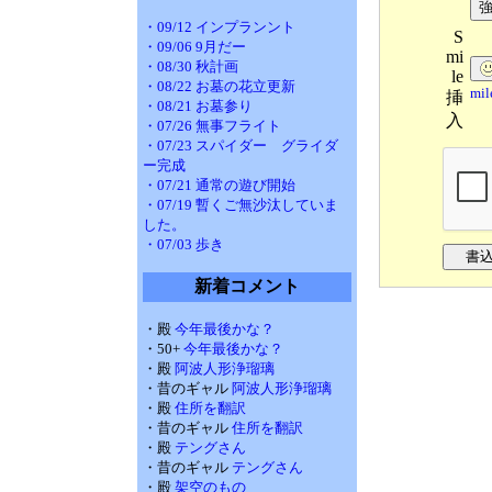
・09/12 インプランント
S
・09/06 9月だー
mi
・08/30 秋計画
le
・08/22 お墓の花立更新
mi
挿
・08/21 お墓参り
入
・07/26 無事フライト
・07/23 スパイダー グライダ
ー完成
・07/21 通常の遊び開始
・07/19 暫くご無沙汰していま
した。
・07/03 歩き
新着コメント
・殿
今年最後かな？
・50+
今年最後かな？
・殿
阿波人形浄瑠璃
・昔のギャル
阿波人形浄瑠璃
・殿
住所を翻訳
・昔のギャル
住所を翻訳
・殿
テングさん
・昔のギャル
テングさん
・殿
架空のもの