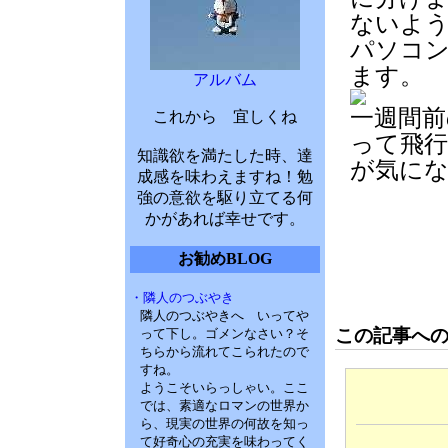
ないよう
パソコン
ます。
アルバム
一週間前
これから 宜しくね
って飛行
知識欲を満たした時、達
が気に
成感を味わえますね！勉
強の意欲を駆り立てる何
かがあれば幸せです。
お勧めBLOG
・隣人のつぶやき
隣人のつぶやきへ いってや
この記事へ
って下し。ゴメンなさい？そ
ちらから流れてこられたので
すね。
ようこそいらっしゃい。ここ
では、素適なロマンの世界か
ら、現実の世界の何故を知っ
て好奇心の充実を味わってく