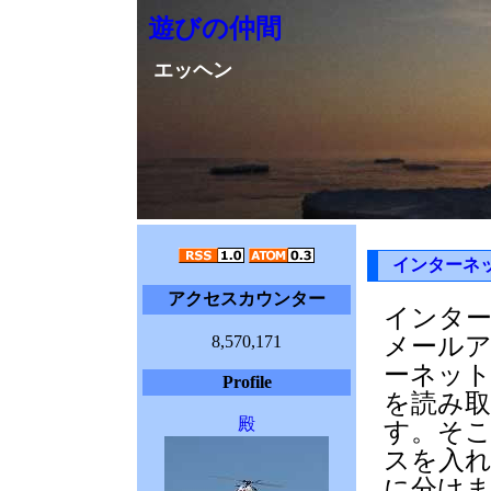
遊びの仲間
エッヘン
インターネ
アクセスカウンター
インタ
8,570,171
メール
ーネッ
Profile
を読み
殿
す。そ
スを入
に分け