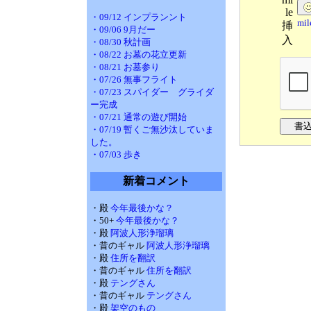
le
・09/12 インプランント
mi
挿
・09/06 9月だー
入
・08/30 秋計画
・08/22 お墓の花立更新
・08/21 お墓参り
・07/26 無事フライト
・07/23 スパイダー グライダ
ー完成
・07/21 通常の遊び開始
・07/19 暫くご無沙汰していま
した。
・07/03 歩き
新着コメント
・殿
今年最後かな？
・50+
今年最後かな？
・殿
阿波人形浄瑠璃
・昔のギャル
阿波人形浄瑠璃
・殿
住所を翻訳
・昔のギャル
住所を翻訳
・殿
テングさん
・昔のギャル
テングさん
・殿
架空のもの