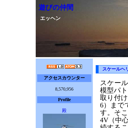
遊びの仲間
エッヘン
スケールヘ
アクセスカウンター
スケー
8,570,956
模型パ
取り付け
Profile
6）まで
殿
す。そこ
4V（中
続すること