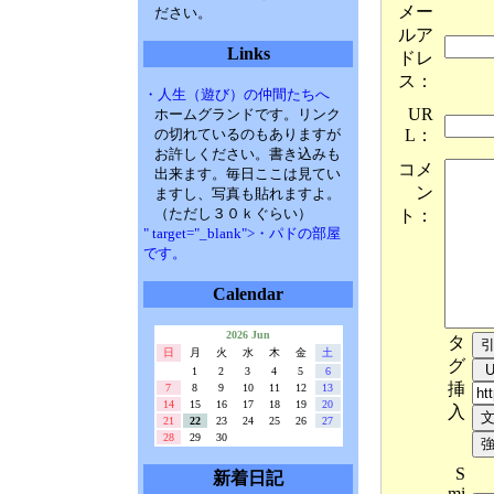
メー
ださい。
ルア
Links
ドレ
ス：
・人生（遊び）の仲間たちへ
UR
ホームグランドです。リンク
L：
の切れているのもありますが
お許しください。書き込みも
コメ
出来ます。毎日ここは見てい
ン
ますし、写真も貼れますよ。
（ただし３０ｋぐらい）
ト：
" target="_blank">・パドの部屋
です。
Calendar
2026 Jun
タ
日
月
火
水
木
金
土
グ
1
2
3
4
5
6
挿
7
8
9
10
11
12
13
14
15
16
17
18
19
20
入
21
22
23
24
25
26
27
28
29
30
S
新着日記
mi