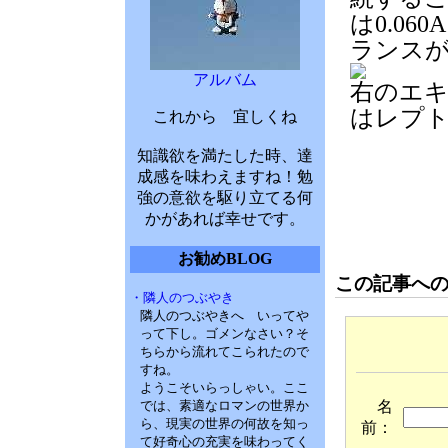
は0.0
ランス
アルバム
右のエ
はレプ
これから 宜しくね
知識欲を満たした時、達
成感を味わえますね！勉
強の意欲を駆り立てる何
かがあれば幸せです。
お勧めBLOG
この記事へ
・隣人のつぶやき
隣人のつぶやきへ いってや
って下し。ゴメンなさい？そ
ちらから流れてこられたので
すね。
ようこそいらっしゃい。ここ
名
では、素適なロマンの世界か
ら、現実の世界の何故を知っ
前：
て好奇心の充実を味わってく