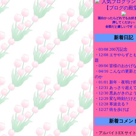
面白かったらどれでもお好
押してください♪
全部だと嬉しいです（
新着日記
・03/08 200万記念
・12/08 エサやらず
題
・09/06 皆様のおかげ
・04/16 こんなの更
のか
・01/01 新年・夜明
・12/31 あっさり超え
・12/30 悪あがきのよ
・12/29 変な時刻だけ
・12/28 寒波去る？
・12/27 街を歩けば
新着コメン
・アルバイトEX サイ