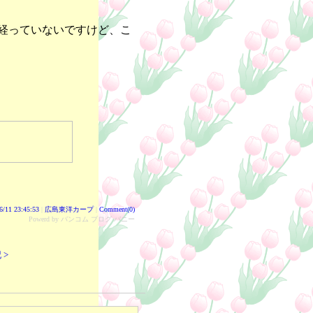
経っていないですけど、こ
！
6/11 23:45:53
|
広島東洋カープ
|
Comment(0)
Powerd by バンコム ブログ バニー
 >