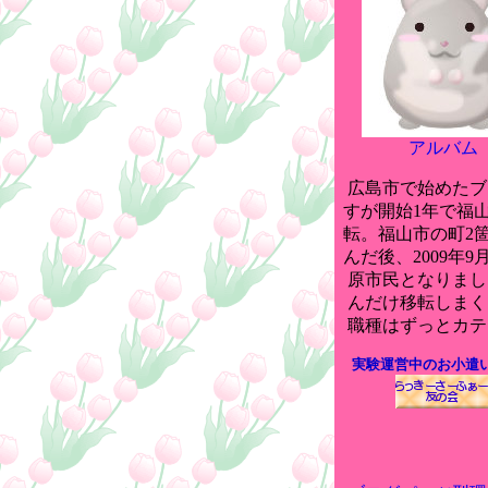
アルバム
広島市で始めたブ
すが開始1年で福
転。福山市の町2
んだ後、2009年9
原市民となりまし
んだけ移転しまく
職種はずっとカテ
実験運営中のお小遣