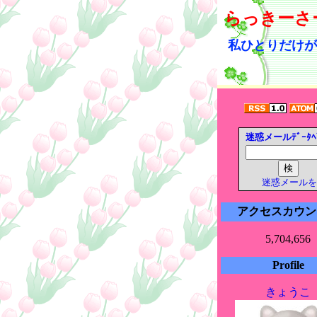
らっきーさ
私ひとりだけが
迷惑メールﾃﾞｰﾀﾍ
迷惑メールを
アクセスカウン
5,704,656
Profile
きょうこ