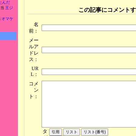
たんだ
担当
王ジ
この記事にコメントす
籍
オマケ
名
前：
メー
ルア
ドレ
ス：
UR
L：
コメ
ン
ト：
タ