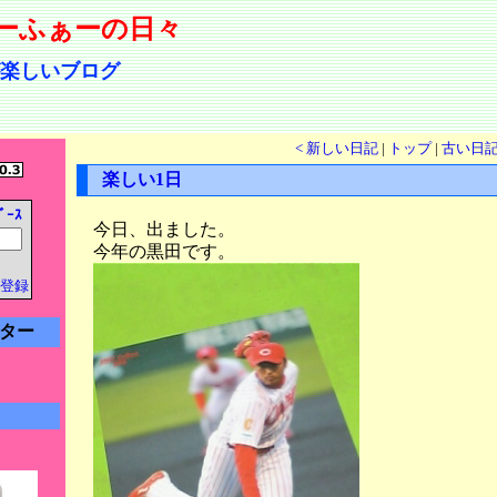
ーふぁーの日々
楽しいブログ
< 新しい日記
|
トップ
|
古い日記
楽しい1日
ﾞｰｽ
今日、出ました。
今年の黒田です。
登録
ター