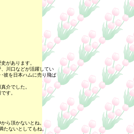
歴史があります。
野、川口などが活躍してい
･･彼を日本ハムに売り飛ば
。
田真介でした。
田です。
神から頂かないとね。
満たないとしてもね。