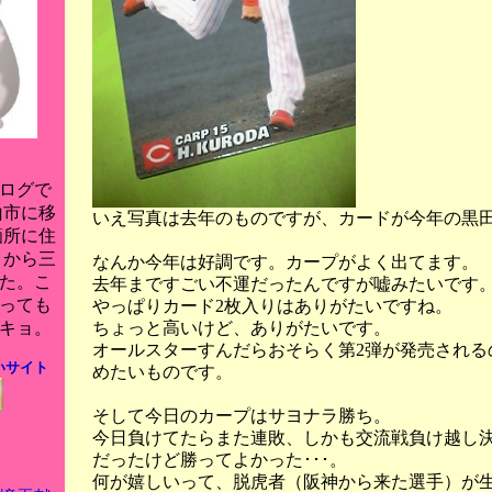
ログで
山市に移
いえ写真は去年のものですが、カードが今年の黒
箇所に住
月から三
なんか今年は好調です。カープがよく出てます。
た。こ
去年まですごい不運だったんですが嘘みたいです
っても
やっぱりカード2枚入りはありがたいですね。
ちょっと高いけど、ありがたいです。
キョ。
オールスターすんだらおそらく第2弾が発売される
いサイト
めたいものです。
そして今日のカープはサヨナラ勝ち。
今日負けてたらまた連敗、しかも交流戦負け越し
だったけど勝ってよかった･･･。
何が嬉しいって、脱虎者（阪神から来た選手）が