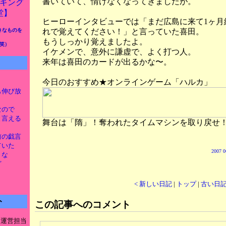
書いていて、情けなくなってきましたが。
ヒーローインタビューでは「まだ広島に来て1ヶ月
れで覚えてください！」と言っていた喜田。
きなものを
もうしっかり覚えましたよ。
笑）
イケメンで、意外に謙虚で、よく打つ人。
来年は喜田のカードが出るかな〜。
今日のおすすめ★オンラインゲーム「ハルカ」
とも伸び放
なので
新と言える
舞台は「隋」！奪われたタイムマシンを取り戻せ
け前の戯言
ていた
2007 0
うな
ど
< 新しい日記
|
トップ
|
古い日記
ト
この記事へのコメント
ト運営担当