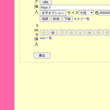
グ
挿
入
サイズ
色
※
タグ一覧
S
mi
le
mile一覧
挿
入