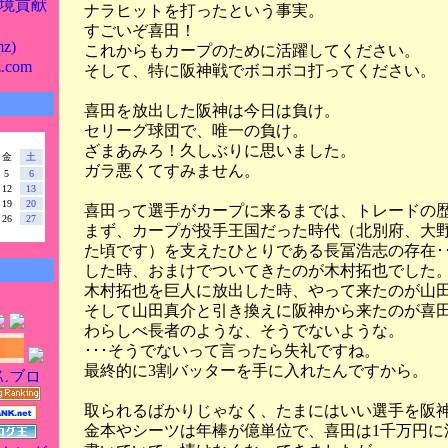
境貢献
ナラヒットを打ったという事実。
すごいぞ喜田！
z)
これからもカープのために活躍してください。
z.com
そして、特に阪神戦でボコボコ打ってください。
喜田を放出した阪神は今日は負け。
セリーグ球団で、唯一の負け。
ざまあみろ！久しぶりに思いました。
金
土
ガラ悪くてすみません。
5
6
12
13
19
20
喜田って選手がカープに来るまでは、トレードの
26
27
まず、カープが投手王国だった時代（北別府、大
た頃です）を支えたひとりである長冨浩志の存在･
した時、おまけでついてきたのが木村拓也でした
木村拓也を巨人に放出した時、やって来たのが山
そして山田真介と引き換えに阪神から来たのが喜
わらしべ長者のような、そうでないような。
･･･そうでないって言ったら失礼ですね。
最終的に3割バッターを手に入れたんですから。
取られるばかりじゃなく、たまにはいい選手を阪
金本やシーツは年棒が億単位で、喜田は1千万円に