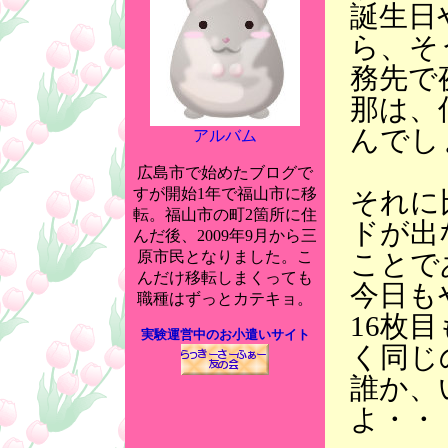
誕生日
ら、そ
務先で
那は、
んでし
アルバム
広島市で始めたブログで
すが開始1年で福山市に移
それに
転。福山市の町2箇所に住
ドが出
んだ後、2009年9月から三
ことで
原市民となりました。こ
んだけ移転しまくっても
今日も
職種はずっとカテキョ。
16枚
実験運営中のお小遣いサイト
く同じ
誰か、
よ・・