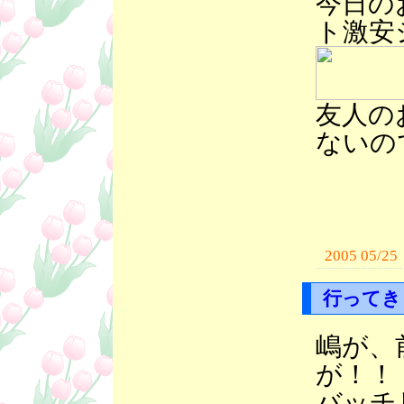
今日の
ト激安
友人の
ないの
2005 05/25
行ってき
嶋が、
が！！
バッチ