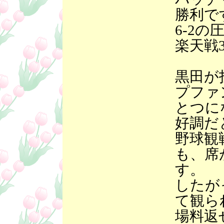
勝利で
6-2の
楽天戦
黒田が
プファ
とつに
好調だ
野球観
も、席
す。
したが
て観ら
場料返