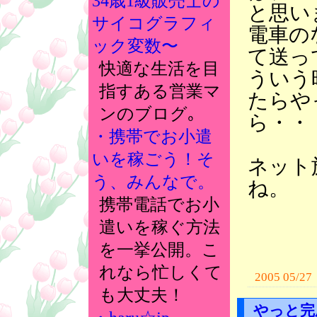
34歳1級販売士の
と思い
サイコグラフィ
電車の
ック変数〜
て送っ
快適な生活を目
ういう
指すある営業マ
たらや
ンのブログ｡
ら・・
・携帯でお小遣
いを稼ごう！そ
ネット
う、みんなで。
ね。
携帯電話でお小
遣いを稼ぐ方法
を一挙公開。こ
れなら忙しくて
2005 05/27
も大丈夫！
やっと完