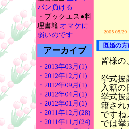
パン負ける
・ブックエス●料
理書籍
オマケに
2005 05/29
弱いのです
既婚の方
アーカイブ
皆様の
・2013年03月(1)
・2012年12月(1)
挙式披
・2012年09月(1)
入籍の
・2012年04月(1)
挙式披
・2012年01月(1)
籍され
・2011年12月(28)
ですね
・2011年11月(24)
では挙