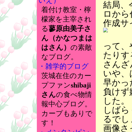
いえ）
結局、
着付け教室・檸
ロから
檬家を主宰され
作成サ
る
蓼原由美子さ
ん（かなつまは
って、
はさん）
の素敵
たりす
なブログ。
さんざ
・雑学的ブログ
いや、
茨城在住のカー
早かっ
プファン
shibaji
負けず
さん
の食べ物情
した。
報中心ブログ。
しばら
カープもありで
るでし
す！
画像さ