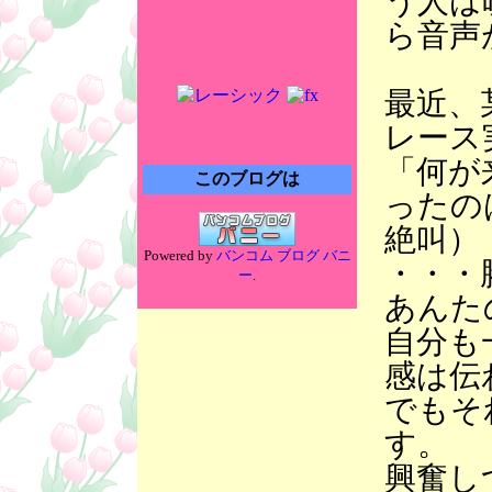
う人は
ら音声
最近、
レース
「何が
このブログは
ったの
絶叫）
Powered by
バンコム ブログ バニ
・・・
ー
.
あんた
自分も
感は伝
でもそ
す。
興奮し