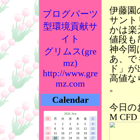
伊藤園
ブログパーツ
サント
型環境貢献サ
かは楽
イト
値段も
神今岡
グリムス(gre
あ、で
mz)
ド」が
http://www.gre
高値な
mz.com
。
Calendar
今日のお
M CFD
2026 Jun
日
月
火
水
木
金
土
1
2
3
4
5
6
7
8
9
10
11
12
13
14
15
16
17
18
19
20
21
22
23
24
25
26
27