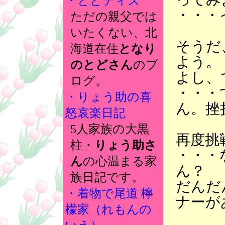
・とどディズ
・・・
ただの親父では
いたくない、北
そうだ
海道在住
となり
よう。
のとどさん
のブ
よし、
ログ。
・・・
・りょう助の喜
ん。挫
怒哀楽日記
5人家族の大黒
再度挑
柱・
りょう助さ
・・・
ん
の心温まる家
ん？
族日記です。
だんだ
・着物で尾道 檸
ナーが
檬家（れもんの