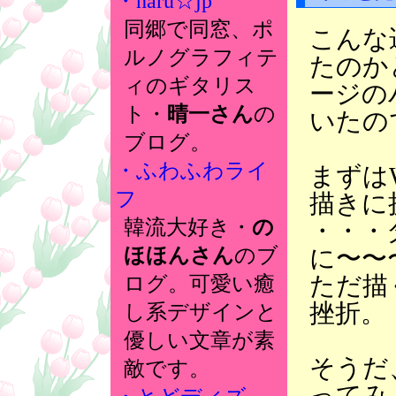
・haru☆jp
同郷で同窓、ポ
こんな
ルノグラフィテ
たのか
ィのギタリス
ージの
ト・
晴一さん
の
いたの
ブログ。
・ふわふわライ
まずは
フ
描きに
韓流大好き・
の
・・・
に〜〜
ほほんさん
のブ
ただ描
ログ。可愛い癒
挫折。
し系デザインと
優しい文章が素
そうだ
敵です。
ってみ