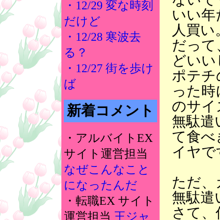
・12/29 変な時刻
いい年
だけど
人買い
・12/28 寒波去
だって
る？
どいい
・12/27 街を歩け
ポテチ
ば
った時
のサイ
新着コメント
無駄遣
て食べ
・アルバイトEX
イヤで
サイト運営担当
なぜこんなこと
ただ、
になったんだ
無駄遣
・転職EX サイト
さて、
運営担当
王ジャ