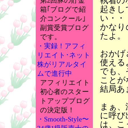
執着の
第2回豚の貯金
起きし
箱｢ブログで紹
い・・
介コンクール｣
かなり
副賞受賞ブログ
たよ。
です。
・実録！アフィ
おかげ
リエイト･ネット
使える
株がリアルタイ
でも、
ムで進行中
ことが
アフィリエイト
結局あ
初心者のスター
トアップブログ
まぁ、
の決定版！
に呼び
・Smooth-Style〜
は、こ