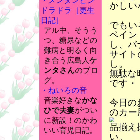
・メンタンピン
かしい
ドラドラ［更生
日記］
でもい
アル中、そうう
ペイン
つ、糖尿などの
し、バ
難病と明るく向
サイト
き合う広島人
ケ
し。
ンタさん
のブロ
無駄な
グ。
です・
・ねいろの音
音楽好きな
かな
今日の
ひで夫妻
がつい
のカー
に新設！のかわ
品揃え
いい育児日記。
い。