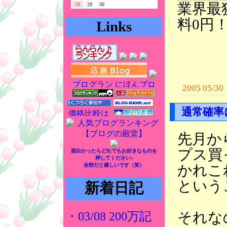
業界最
28
29
30
料0円
Links
2005 05/30
通常確率
先月か
プス買
面白かったらどれでもお好きなものを
押してください♪
かれこ
全部だと嬉しいです（笑）
という
新着日記
それな
・03/08 200万記