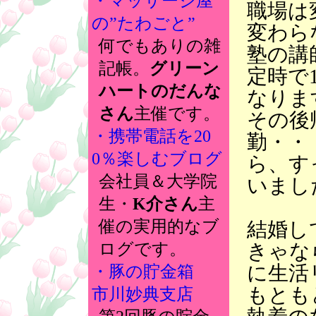
・マッサージ屋
職場は
の”たわごと”
変わら
何でもありの雑
塾の講
記帳。
グリーン
定時で
ハートのだんな
なりま
さん
主催です。
その後
・携帯電話を20
勤・・
0％楽しむブログ
ら、す
会社員＆大学院
いまし
生・
K介さん
主
催の実用的なブ
結婚し
きゃな
ログです。
に生活
・豚の貯金箱
もとも
市川妙典支店