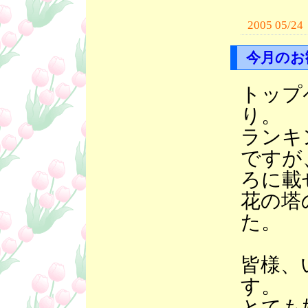
2005 05/24
今月のお
トップ
り。
ランキ
ですが
ろに載
花の塔
た。
皆様、
す。
とても