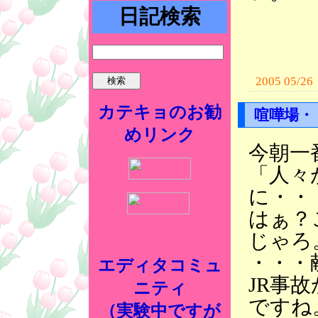
日記検索
2005 05/26
カテキョのお勧
喧嘩場・
めリンク
今朝一
「人々
に・・
はぁ？
じゃろ
・・・
エディタコミュ
JR事
ニティ
ですね
（実験中ですが