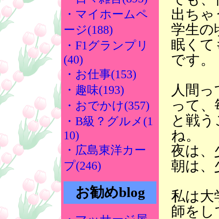
出ちゃ
・マイホームペ
学生の
ージ(188)
眠くて
・F1グランプリ
です。
(40)
・お仕事(153)
人間っ
・趣味(193)
って、
・おでかけ(357)
と戦う
・B級？グルメ(1
ね。
10)
夜は、
・広島東洋カー
朝は、
プ(246)
お勧めblog
私は大
師をし