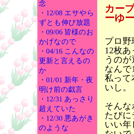
念
カープ
・12/08 エサやら
ーゆ
ずとも伸び放題
・09/06 皆様のお
プロ野
かげなので
12枚
・04/16 こんなの
うのが
更新と言えるの
なんで
か
私って
・01/01 新年・夜
いし。
明け前の戯言
・12/31 あっさり
そんな
超えていた
たびに
・12/30 悪あがき
いい年
のような
ないで