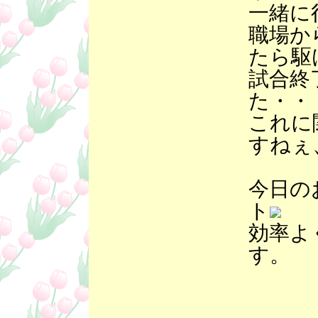
一緒に
職場か
たら駆
試合終
た・・
これに
すねぇ
今日の
ト
効率よ
す。