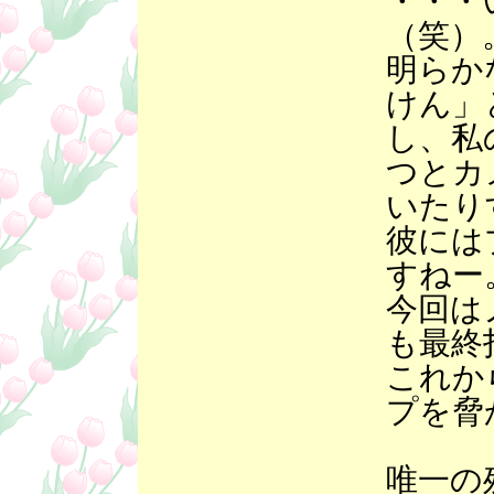
・・・
（笑）
明らか
けん」
し、私
つとカ
いたり
彼には
すねー
今回は
も最終
これか
プを脅
唯一の