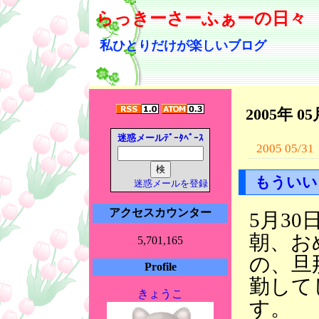
らっきーさーふぁーの日々
私ひとりだけが楽しいブログ
2005年 0
迷惑メールﾃﾞｰﾀﾍﾞｰｽ
2005 05/31
もういい
迷惑メールを登録
アクセスカウンター
5月3
朝、お
5,701,165
の、旦
Profile
勤して
きょうこ
す。