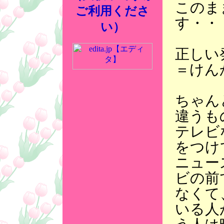
このま
ご利用くださ
す・・
い）
正しい
＝けん
ちゃん
違うも
テレビ
をつけ
ニュー
ビの前
なくて
いる人