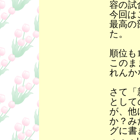
容の試
今回は
最高の
た。
順位も
このま
れんか
さて「
として
が、他
か？み
グに書