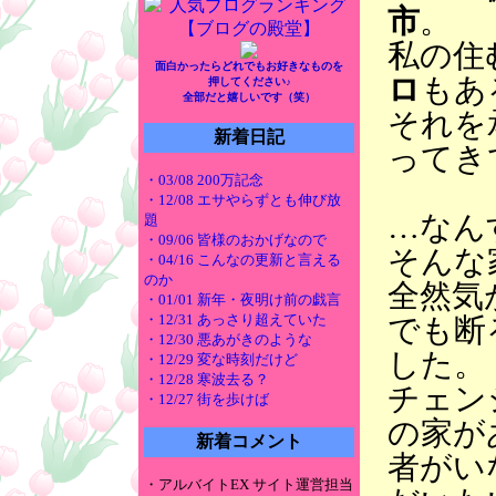
市
。
私の住
面白かったらどれでもお好きなものを
ロ
もあ
押してください♪
全部だと嬉しいです（笑）
それを
新着日記
ってき
・03/08 200万記念
・12/08 エサやらずとも伸び放
…なん
題
・09/06 皆様のおかげなので
そんな
・04/16 こんなの更新と言える
のか
全然気
・01/01 新年・夜明け前の戯言
・12/31 あっさり超えていた
でも断
・12/30 悪あがきのような
した。
・12/29 変な時刻だけど
・12/28 寒波去る？
チェン
・12/27 街を歩けば
の家が
新着コメント
者がい
・アルバイトEX サイト運営担当