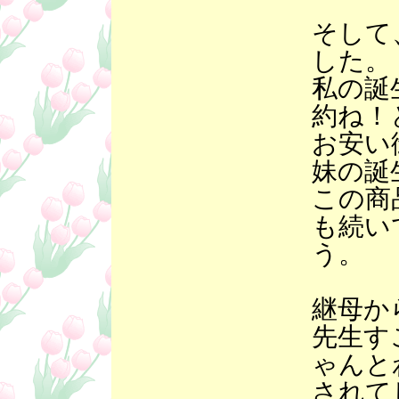
そして
した。
私の誕
約ね！
お安い
妹の誕
この商
も続い
う。
継母か
先生す
ゃんと
されて