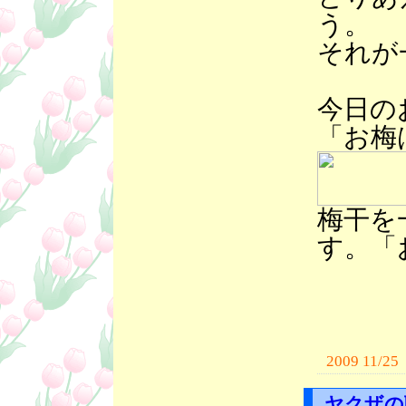
う。
それが
今日の
「お梅
梅干を
す。「
2009 11/25
ヤクザの