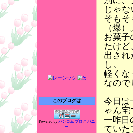
別に、
じゃな
そもそ
（爆）
お菓子
たけど
出され
し。
軽くな
なので
今日は
このブログは
ゃん宅
一昨日
Powered by
バンコム ブログ バニ
ていた
ー
.