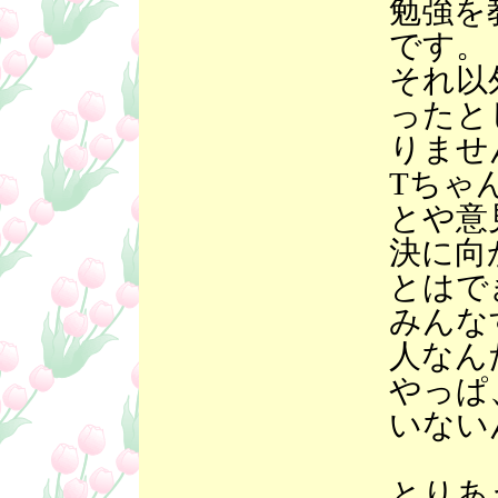
勉強を
です。
それ以
ったと
りませ
Tちゃ
とや意
決に向
とはで
みんな
人なん
やっぱ
いない
とりあ