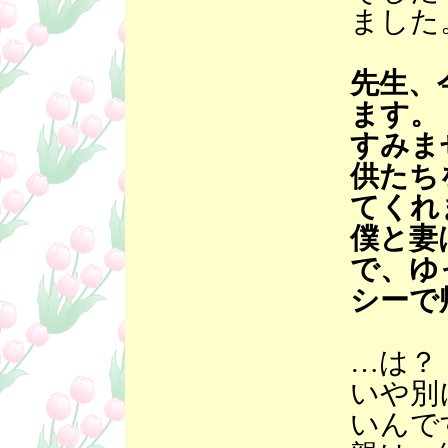
ました
先生、
ます。
すみま
供たち
てくれ
僕と妻
で、ゆ
シーで
…は？
いや別
いんで