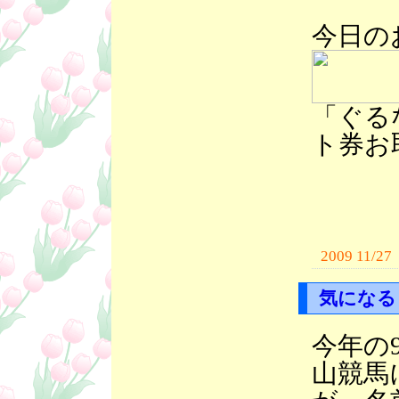
今日の
「ぐる
ト券お
2009 11/27
気になる
今年の
山競馬