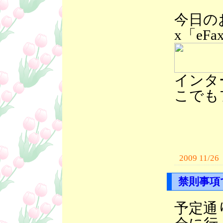
今日の
x「e
インタ
こでも
2009 11/26
禁則事項
予定通