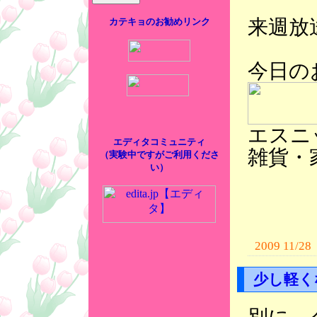
来週放
カテキョのお勧めリンク
今日の
エスニ
エディタコミュニティ
雑貨・
（実験中ですがご利用くださ
い）
2009 11/28
少し軽く