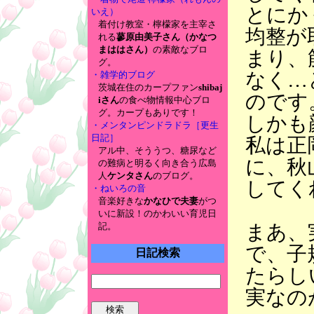
とにか
いえ）
着付け教室・檸檬家を主宰さ
均整が
れる
蓼原由美子さん（かなつ
まははさん）
の素敵なブロ
まり、
グ。
なく…
・雑学的ブログ
茨城在住のカープファン
shibaj
のです
iさん
の食べ物情報中心ブロ
グ。カープもありです！
しかも
・メンタンピンドラドラ［更生
日記］
私は正
アル中、そううつ、糖尿など
に、秋
の難病と明るく向き合う広島
人
ケンタさん
のブログ。
してく
・ねいろの音
音楽好きな
かなひで夫妻
がつ
いに新設！のかわいい育児日
まあ、
記。
で、子
日記検索
たらし
実なの