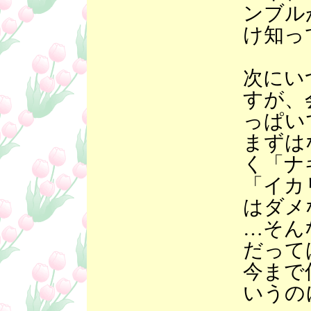
ンブル
け知っ
次にい
すが、
っぱい
まずは
く「ナ
「イカ
はダメ
…そん
だって
今まで
いうの