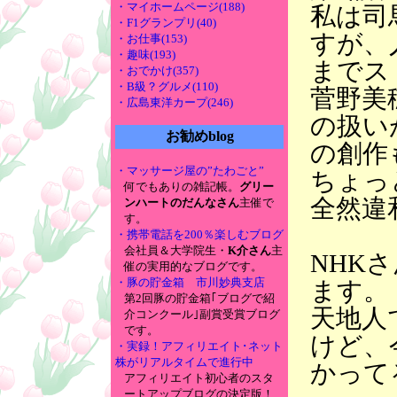
・マイホームページ(188)
私は司
・F1グランプリ(40)
すが、
・お仕事(153)
・趣味(193)
までス
・おでかけ(357)
・B級？グルメ(110)
菅野美
・広島東洋カープ(246)
の扱い
お勧めblog
の創作
・マッサージ屋の”たわごと”
ちょっ
何でもありの雑記帳。
グリー
全然違
ンハートのだんなさん
主催で
す。
・携帯電話を200％楽しむブログ
会社員＆大学院生・
K介さん
主
NHK
催の実用的なブログです。
・豚の貯金箱 市川妙典支店
ます。
第2回豚の貯金箱｢ブログで紹
天地人
介コンクール｣副賞受賞ブログ
です。
けど、
・実録！アフィリエイト･ネット
株がリアルタイムで進行中
かって
アフィリエイト初心者のスタ
ートアップブログの決定版！