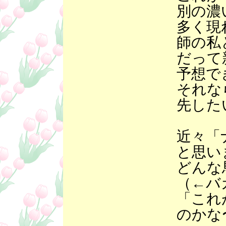
別の濃
多く現
師の私
だって
予想で
それな
先した
近々「
と思い
どんな
（←バ
「これ
のかな