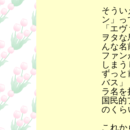
そうい
ン」っ
「エヴ
ヲタな
んな名
ファン
しまう
ずっと
バス」
ラ名を
国民的
のくら
これか