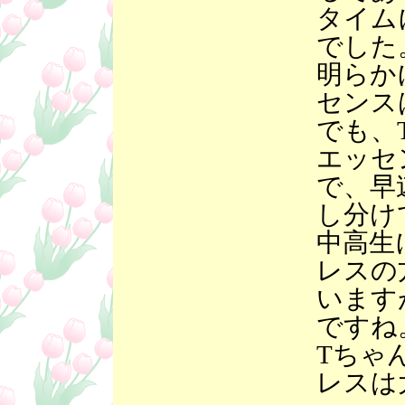
タイム
でした
明らか
センス
でも、
エッセ
で、早
し分け
中高生
レスの
います
ですね
Tちゃ
レスは