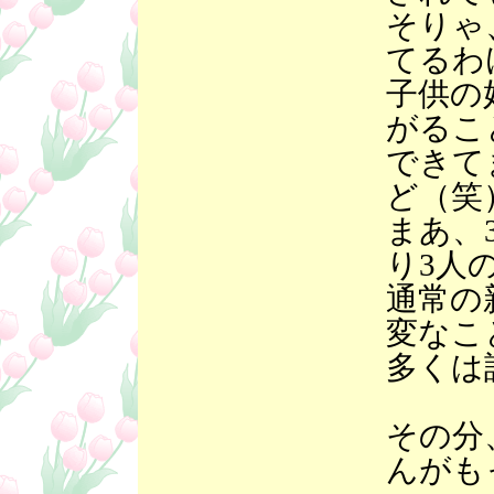
そりゃ
てるわ
子供の
がるこ
できて
ど（笑
まあ、
り3人
通常の
変なこ
多くは
その分
んがも