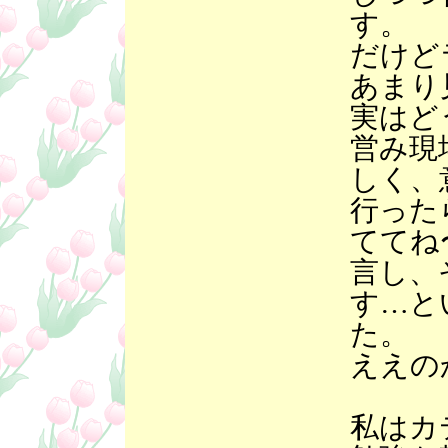
す。
だけど
あまり
実はど
営み現
しく、
行った
ててね
言し、
す…と
た。
ええの
私はカ