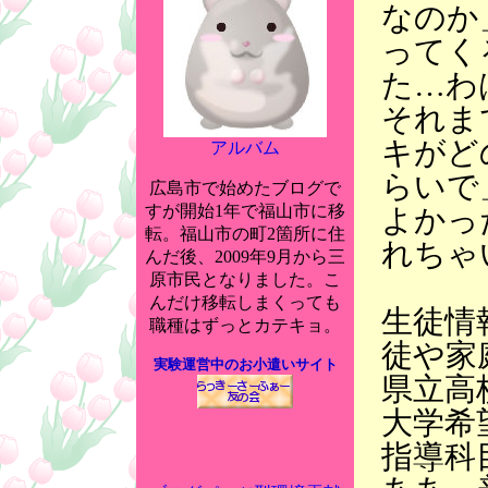
なのか
ってく
た…わ
それま
キがど
アルバム
らいで
広島市で始めたブログで
すが開始1年で福山市に移
よかっ
転。福山市の町2箇所に住
れちゃ
んだ後、2009年9月から三
原市民となりました。こ
んだけ移転しまくっても
生徒情
職種はずっとカテキョ。
徒や家
実験運営中のお小遣いサイト
県立高
大学希
指導科