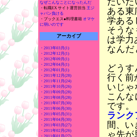
だいた
なぜこんなことになったんだ
・転職EX サイト運営担当
王ジ
ある東
ャパン負ける
学ある
・ブックエス●料理書籍
オマケ
に弱いのです
そうな
アーカイブ
は学力
なんだ
・2013年03月(1)
・2012年12月(1)
・2012年09月(1)
・2012年04月(1)
どうす
・2012年01月(1)
行く前
・2011年12月(28)
・2011年11月(24)
いじゃ
・2011年10月(26)
・2011年09月(28)
こんな
・2011年08月(28)
・2011年07月(30)
です。
・2011年06月(30)
ランク
・2011年05月(31)
・2011年04月(30)
間、い
・2011年03月(27)
・2011年02月(26)
ゃ先が
・2011年01月(27)