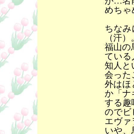
が…名
めちゃ
ちなみ
（汗）
福山の
ている
知人と
会った
外はほ
か「ナ
する趣
のでビ
エヴァ
いや、