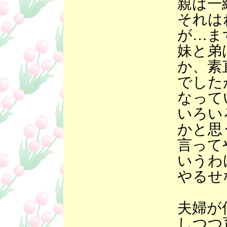
親は一
それは
が…ま
妹と弟
か、素
でした
なって
いろい
かと思
言って
いうわ
やるせ
夫婦が
しつつ