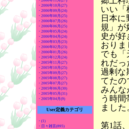
郷土料
・2006年11月(27)
・2006年10月(27)
いい「
・2006年09月(24)
日本に
・2006年08月(25)
・2006年07月(26)
規」が
・2006年06月(25)
・2006年05月(24)
史が好
・2006年04月(24)
・2006年03月(23)
おりま
・2006年02月(23)
でも「
・2006年01月(26)
・2005年12月(24)
れだっ
・2005年11月(27)
・2005年10月(25)
過剰な
・2005年09月(27)
・2005年08月(27)
てたの
・2005年07月(27)
みんな
・2005年06月(30)
・2005年05月(31)
う時間
・2005年04月(9)
ました
User定義カテゴリ
・(1)
第1話
・日々雑言(895)