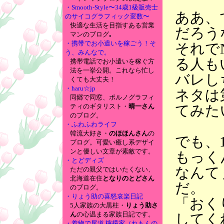
・Smooth-Style〜34歳1級販売士
ああ、
のサイコグラフィック変数〜
快適な生活を目指すある営業
だろう
マンのブログ｡
・携帯でお小遣いを稼ごう！そ
それで
う、みんなで。
る人も
携帯電話でお小遣いを稼ぐ方
法を一挙公開。これなら忙し
バレし
くても大丈夫！
・haru☆jp
ネタは
同郷で同窓、ポルノグラフィ
てみた
ティのギタリスト・
晴一さん
のブログ。
・ふわふわライフ
韓流大好き・
のほほんさん
の
でも、
ブログ。可愛い癒し系デザイ
ンと優しい文章が素敵です。
もっく
・とどディズ
なんて
ただの親父ではいたくない、
北海道在住
となりのとどさん
だ。
のブログ。
・りょう助の喜怒哀楽日記
「おく
5人家族の大黒柱・
りょう助さ
ん
の心温まる家族日記です。
してく
・着物で尾道 檸檬家（れもんの