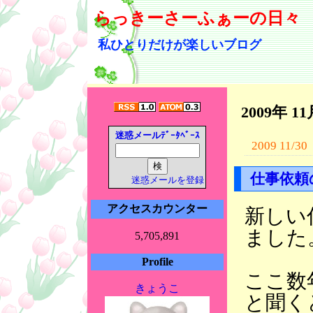
らっきーさーふぁーの日々
私ひとりだけが楽しいブログ
2009年 1
迷惑メールﾃﾞｰﾀﾍﾞｰｽ
2009 11/30
仕事依頼
迷惑メールを登録
アクセスカウンター
新しい
ました
5,705,891
Profile
ここ数
きょうこ
と聞く