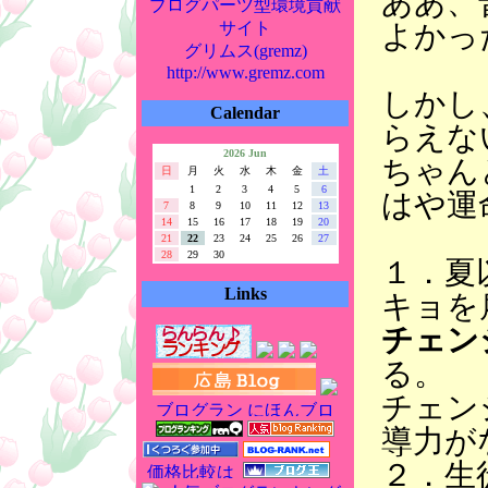
ああ、
ブログパーツ型環境貢献
よかっ
サイト
グリムス(gremz)
http://www.gremz.com
しかし
Calendar
らえな
2026 Jun
ちゃん
日
月
火
水
木
金
土
1
2
3
4
5
6
はや運
7
8
9
10
11
12
13
14
15
16
17
18
19
20
21
22
23
24
25
26
27
28
29
30
１．夏
Links
キョを
チェン
る。
チェン
導力が
２．生