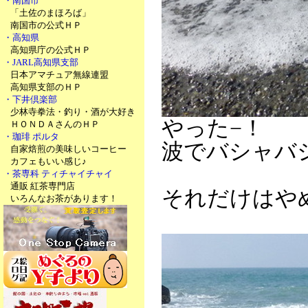
・南国市
「土佐のまほろば」
南国市の公式ＨＰ
・高知県
高知県庁の公式ＨＰ
・JARL高知県支部
日本アマチュア無線連盟
高知県支部のＨＰ
・下井倶楽部
少林寺拳法・釣り・酒が大好き
やった−！
ＨＯＮＤＡさんのＨＰ
・珈琲 ポルタ
波でバシャバ
自家焙煎の美味しいコーヒー
カフェもいい感じ♪
・茶専科 ティチャイチャイ
通販 紅茶専門店
それだけはや
いろんなお茶があります！