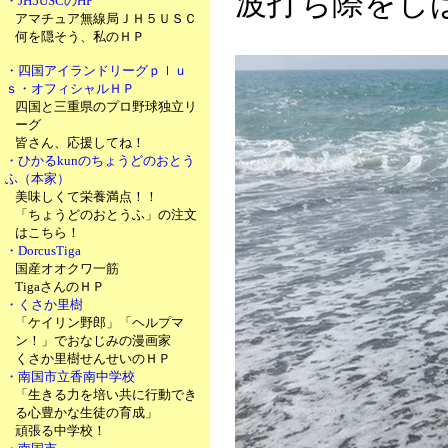
波打ち際をしば
・JH5USCのHP
アマチュア無線局ＪＨ５ＵＳＣ
何を隠そう、私のＨＰ
・四国アイランドリーグｐｌｕ
ｓ・オフィシャルＨＰ
四国と三重県のプロ野球独立リ
ーグ
皆さん、応援してね！
・ひかるkunのちょうどのおとう
ふ（本家）
美味しくて栄養満点！！
「ちょうどのおとうふ」の注文
はこちら！
・DorcusTiga
国産オオクワ一筋
TigaさんのＨＰ
・くさか里樹
「ケイリン野郎」「ヘルプマ
ン！」でおなじみの漫画家
くさか里樹せんせいのＨＰ
・南国市立香南中学校
「生きる力を培い共に行動でき
る心豊かな生徒の育成」
頑張る中学校！