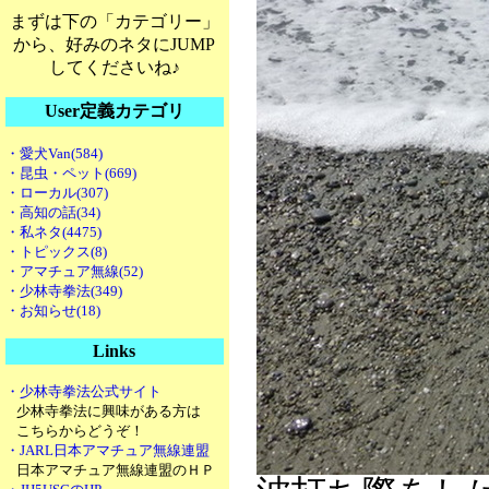
まずは下の「カテゴリー」
から、好みのネタにJUMP
してくださいね♪
User定義カテゴリ
・愛犬Van(584)
・昆虫・ペット(669)
・ローカル(307)
・高知の話(34)
・私ネタ(4475)
・トピックス(8)
・アマチュア無線(52)
・少林寺拳法(349)
・お知らせ(18)
Links
・少林寺拳法公式サイト
少林寺拳法に興味がある方は
こちらからどうぞ！
・JARL日本アマチュア無線連盟
日本アマチュア無線連盟のＨＰ