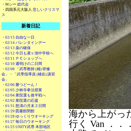
・Mシー
総代会
・四国系元大阪人
悲しいクリスマ
ス
新着日記
・02/15 自由な一日
・02/14 バレンタインデー
・02/13 薬の確保
・02/12 今日も鳶ヶ池中学校へ
・02/11 ＰＣショップへ
・02/10 週明けの二日間
・02/08 「武専教師 (補) 研修
会」・「武専指導員 (補佐) 講習
会」
・02/06 勝つどーん！
・02/05 少林寺拳法授業
・02/04 衆院選も後半戦へ
・02/02 衆院選の応援
・01/31 怒濤の月末２日間
・01/29 図書館閉館
海から上がっ
・01/28 ゆっくりウオーキング
行く Van ．．
・01/27 毎日のウオーキング
・01/25 UNITY武専 本部地区