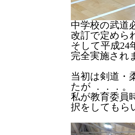
中学校の武道必
改訂で定めら
そして平成24
完全実施され
当初は剣道・
たが ．．．。
私が教育委員
択をしてもら