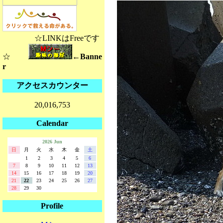
☆LINKはFreeです
☆
←Banne
r
アクセスカウンター
20,016,753
Calendar
2026 Jun
日
月
火
水
木
金
土
1
2
3
4
5
6
7
8
9
10
11
12
13
14
15
16
17
18
19
20
21
22
23
24
25
26
27
28
29
30
Profile