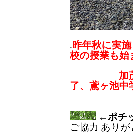
昨年秋に実施
.
校の授業も始
加茂中学
了、鳶ヶ池中
←ポチ
ご協力 あり