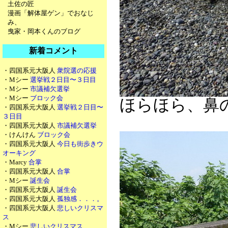
土佐の匠
漫画「解体屋ゲン」でおなじ
み、
曳家・岡本くんのブログ
新着コメント
・四国系元大阪人
衆院選の応援
・Mシー
選挙戦２日目〜３日目
・Mシー
市議補欠選挙
・Mシー
ブロック会
ほらほら、鼻
・四国系元大阪人
選挙戦２日目〜
３日目
・四国系元大阪人
市議補欠選挙
・けんけん
ブロック会
・四国系元大阪人
今日も街歩きウ
オーキング
・Marcy
合掌
・四国系元大阪人
合掌
・Mシー
誕生会
・四国系元大阪人
誕生会
・四国系元大阪人
孤独感．．．。
・四国系元大阪人
悲しいクリスマ
ス
・Mシー
悲しいクリスマス