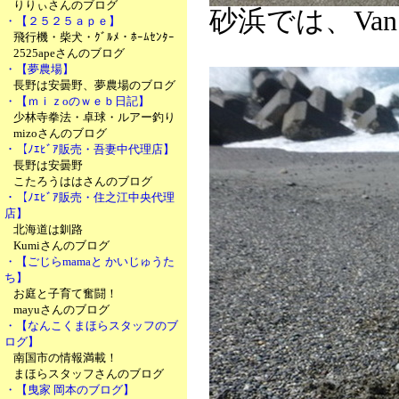
りりぃさんのブログ
砂浜では、Va
・【２５２５ａｐｅ】
飛行機・柴犬・ｸﾞﾙﾒ・ﾎｰﾑｾﾝﾀｰ
2525apeさんのブログ
・【夢農場】
長野は安曇野、夢農場のブログ
・【ｍｉｚoのｗｅｂ日記】
少林寺拳法・卓球・ルアー釣り
mizoさんのブログ
・【ﾉｴﾋﾞｱ販売・吾妻中代理店】
長野は安曇野
こたろうははさんのブログ
・【ﾉｴﾋﾞｱ販売・住之江中央代理
店】
北海道は釧路
Kumiさんのブログ
・【ごじらmamaと かいじゅうた
ち】
お庭と子育て奮闘！
mayuさんのブログ
・【なんこくまほらスタッフのブ
ログ】
南国市の情報満載！
まほらスタッフさんのブログ
・【曳家 岡本のブログ】