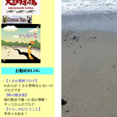
お勧めBLOG
・【くさか里樹ブログ】
われらが くさか里樹せんせい の
ブログです
・【私の散歩道】
朝の散歩で撮った花が満載！
ヤッコさんのブログ
・【りりぃのひとりごと】
手作り大好き！