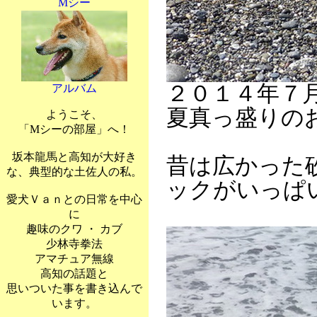
Mシー
２０１４年７
アルバム
夏真っ盛りの
ようこそ、
「Mシーの部屋」へ！
坂本龍馬と高知が大好き
昔は広かった
な、典型的な土佐人の私。
ックがいっぱ
愛犬Ｖａｎとの日常を中心
に
趣味のクワ ・ カブ
少林寺拳法
アマチュア無線
高知の話題と
思いついた事を書き込んで
います。