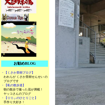
お勧めBLOG
・【くさか里樹ブログ】
われらが くさか里樹せんせい の
ブログです
・【私の散歩道】
朝の散歩で撮った花が満載！
ヤッコさんのブログ
・【りりぃのひとりごと】
手作り大好き！