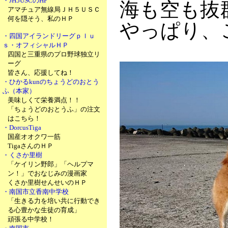
・JH5USCのHP
海も空も抜
アマチュア無線局ＪＨ５ＵＳＣ
何を隠そう、私のＨＰ
やっぱり、
・四国アイランドリーグｐｌｕ
ｓ・オフィシャルＨＰ
四国と三重県のプロ野球独立リ
ーグ
皆さん、応援してね！
・ひかるkunのちょうどのおとう
ふ（本家）
美味しくて栄養満点！！
「ちょうどのおとうふ」の注文
はこちら！
・DorcusTiga
国産オオクワ一筋
TigaさんのＨＰ
・くさか里樹
「ケイリン野郎」「ヘルプマ
ン！」でおなじみの漫画家
くさか里樹せんせいのＨＰ
・南国市立香南中学校
「生きる力を培い共に行動でき
る心豊かな生徒の育成」
頑張る中学校！