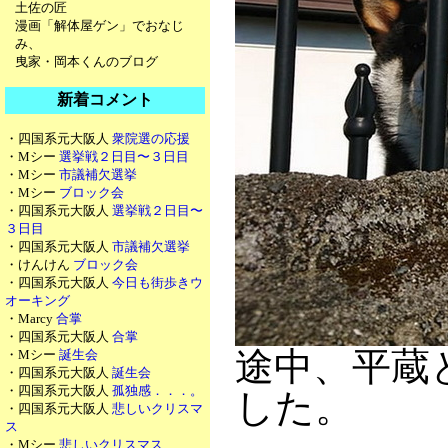
土佐の匠
漫画「解体屋ゲン」でおなじ
み、
曳家・岡本くんのブログ
新着コメント
・四国系元大阪人
衆院選の応援
・Mシー
選挙戦２日目〜３日目
・Mシー
市議補欠選挙
・Mシー
ブロック会
・四国系元大阪人
選挙戦２日目〜
３日目
・四国系元大阪人
市議補欠選挙
・けんけん
ブロック会
・四国系元大阪人
今日も街歩きウ
オーキング
・Marcy
合掌
・四国系元大阪人
合掌
途中、平蔵
・Mシー
誕生会
・四国系元大阪人
誕生会
・四国系元大阪人
孤独感．．．。
した。
・四国系元大阪人
悲しいクリスマ
ス
・Mシー
悲しいクリスマス