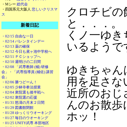
・Mシー
総代会
クロチビの
・四国系元大阪人
悲しいクリスマ
ス
と．．．。
新着日記
くノ一ゆき
・02/15 自由な一日
・02/14 バレンタインデー
いるようで
・02/13 薬の確保
・02/12 今日も鳶ヶ池中学校へ
・02/11 ＰＣショップへ
・02/10 週明けの二日間
ゆきちゃん
・02/08 「武専教師 (補) 研修
会」・「武専指導員 (補佐) 講習
会」
用を足さな
・02/06 勝つどーん！
・02/05 少林寺拳法授業
近所のおじ
・02/04 衆院選も後半戦へ
・02/02 衆院選の応援
んのお散歩
・01/31 怒濤の月末２日間
・01/29 図書館閉館
ホッ！
・01/28 ゆっくりウオーキング
・01/27 毎日のウオーキング
・01/25 UNITY武専 本部地区