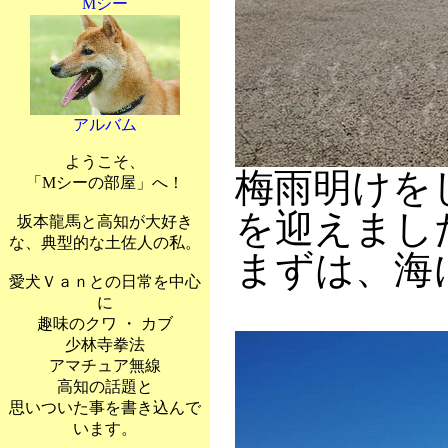
Mシー
アルバム
ようこそ、
梅雨明けを
「Mシーの部屋」へ！
を迎えまし
坂本龍馬と高知が大好き
な、典型的な土佐人の私。
まずは、海
愛犬Ｖａｎとの日常を中心
に
趣味のクワ ・ カブ
少林寺拳法
アマチュア無線
高知の話題と
思いついた事を書き込んで
います。