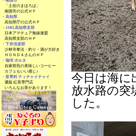
・南国市
「土佐のまほろば」
南国市の公式ＨＰ
・高知県
高知県庁の公式ＨＰ
・JARL高知県支部
日本アマチュア無線連盟
高知県支部のＨＰ
・下井倶楽部
少林寺拳法・釣り・酒が大好き
ＨＯＮＤＡさんのＨＰ
・珈琲 ポルタ
自家焙煎の美味しいコーヒー
カフェもいい感じ♪
今日は海に
・茶専科 ティチャイチャイ
通販 紅茶専門店
放水路の突
いろんなお茶があります！
した。