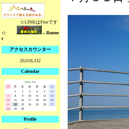
☆LINKはFreeです
☆
←Banne
r
アクセスカウンター
20,018,332
Calendar
2026 Jun
日
月
火
水
木
金
土
1
2
3
4
5
6
7
8
9
10
11
12
13
14
15
16
17
18
19
20
21
22
23
24
25
26
27
28
29
30
Profile