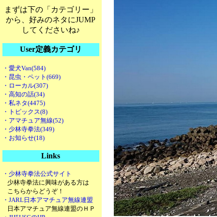
まずは下の「カテゴリー」
から、好みのネタにJUMP
してくださいね♪
User定義カテゴリ
・愛犬Van(584)
・昆虫・ペット(669)
・ローカル(307)
・高知の話(34)
・私ネタ(4475)
・トピックス(8)
・アマチュア無線(52)
・少林寺拳法(349)
・お知らせ(18)
Links
・少林寺拳法公式サイト
少林寺拳法に興味がある方は
こちらからどうぞ！
・JARL日本アマチュア無線連盟
日本アマチュア無線連盟のＨＰ