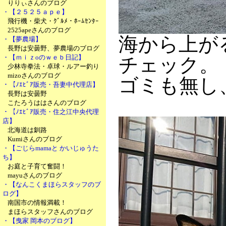
りりぃさんのブログ
・【２５２５ａｐｅ】
飛行機・柴犬・ｸﾞﾙﾒ・ﾎｰﾑｾﾝﾀｰ
2525apeさんのブログ
海から上が
・【夢農場】
長野は安曇野、夢農場のブログ
・【ｍｉｚoのｗｅｂ日記】
チェック。
少林寺拳法・卓球・ルアー釣り
mizoさんのブログ
ゴミも無し
・【ﾉｴﾋﾞｱ販売・吾妻中代理店】
長野は安曇野
こたろうははさんのブログ
・【ﾉｴﾋﾞｱ販売・住之江中央代理
店】
北海道は釧路
Kumiさんのブログ
・【ごじらmamaと かいじゅうた
ち】
お庭と子育て奮闘！
mayuさんのブログ
・【なんこくまほらスタッフのブ
ログ】
南国市の情報満載！
まほらスタッフさんのブログ
・【曳家 岡本のブログ】