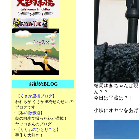
お勧めBLOG
結局ゆきちゃんは現
ん？？
・【くさか里樹ブログ】
今日は平蔵は？！
われらが くさか里樹せんせい の
ブログです
小鉄にオヤツをあげ
・【私の散歩道】
朝の散歩で撮った花が満載！
ヤッコさんのブログ
・【りりぃのひとりごと】
手作り大好き！