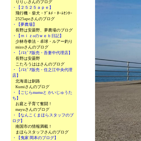
りりぃさんのブログ
・【２５２５ａｐｅ】
飛行機・柴犬・ｸﾞﾙﾒ・ﾎｰﾑｾﾝﾀｰ
2525apeさんのブログ
・【夢農場】
長野は安曇野、夢農場のブログ
・【ｍｉｚoのｗｅｂ日記】
少林寺拳法・卓球・ルアー釣り
mizoさんのブログ
・【ﾉｴﾋﾞｱ販売・吾妻中代理店】
長野は安曇野
こたろうははさんのブログ
・【ﾉｴﾋﾞｱ販売・住之江中央代理
店】
北海道は釧路
Kumiさんのブログ
・【ごじらmamaと かいじゅうた
ち】
お庭と子育て奮闘！
mayuさんのブログ
・【なんこくまほらスタッフのブ
ログ】
南国市の情報満載！
まほらスタッフさんのブログ
・【曳家 岡本のブログ】