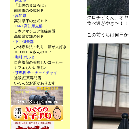
・南国市
「土佐のまほろば」
南国市の公式ＨＰ
・高知県
クロチビくん、オヤ
高知県庁の公式ＨＰ
食べ過ぎやき〜！！
・JARL高知県支部
日本アマチュア無線連盟
この前うちは何日か
高知県支部のＨＰ
・下井倶楽部
少林寺拳法・釣り・酒が大好き
ＨＯＮＤＡさんのＨＰ
・珈琲 ポルタ
自家焙煎の美味しいコーヒー
カフェもいい感じ♪
・茶専科 ティチャイチャイ
通販 紅茶専門店
いろんなお茶があります！