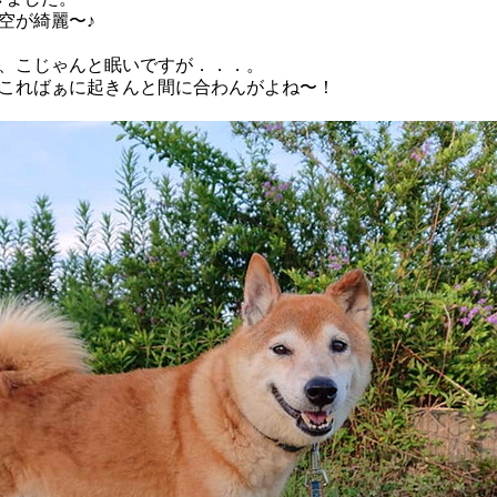
空が綺麗〜♪
、こじゃんと眠いですが．．．。
こればぁに起きんと間に合わんがよね〜！