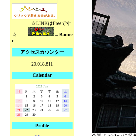
☆LINKはFreeです
☆
←Banne
r
アクセスカウンター
20,018,811
Calendar
2026 Jun
日
月
火
水
木
金
土
1
2
3
4
5
6
7
8
9
10
11
12
13
14
15
16
17
18
19
20
21
22
23
24
25
26
27
28
29
30
Profile
今朝は 5:20am に