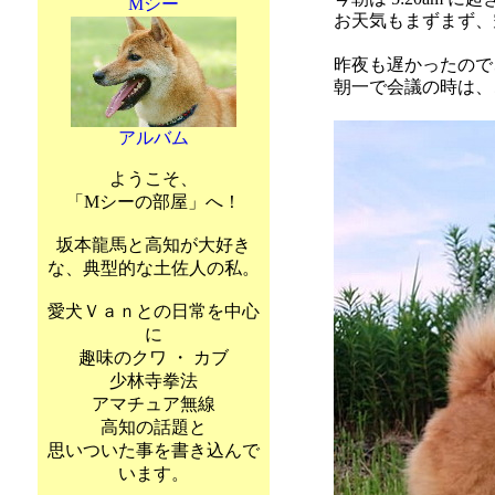
Mシー
お天気もまずまず、
昨夜も遅かったので
朝一で会議の時は、
アルバム
ようこそ、
「Mシーの部屋」へ！
坂本龍馬と高知が大好き
な、典型的な土佐人の私。
愛犬Ｖａｎとの日常を中心
に
趣味のクワ ・ カブ
少林寺拳法
アマチュア無線
高知の話題と
思いついた事を書き込んで
います。