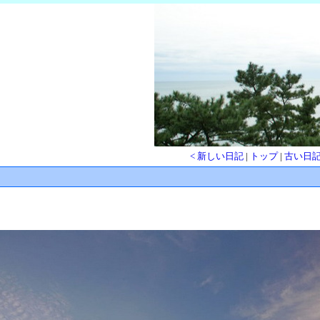
< 新しい日記
|
トップ
|
古い日記