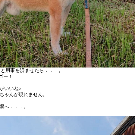
クと用事を済ませたら．．．。
ツゴー！
がいいね♪
ちゃんが現れません。
塀へ．．．。