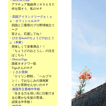
・JH5USCのHP
アマチュア無線局ＪＨ５ＵＳＣ
何を隠そう、私のＨＰ
・四国アイランドリーグｐｌｕ
ｓ・オフィシャルＨＰ
四国と三重県のプロ野球独立リ
ーグ
皆さん、応援してね！
・ひかるkunのちょうどのおとう
ふ（本家）
美味しくて栄養満点！！
「ちょうどのおとうふ」の注文
はこちら！
・DorcusTiga
国産オオクワ一筋
TigaさんのＨＰ
・くさか里樹
「ケイリン野郎」「ヘルプマ
ン！」でおなじみの漫画家
くさか里樹せんせいのＨＰ
・南国市立香南中学校
「生きる力を培い共に行動でき
る心豊かな生徒の育成」
頑張る中学校！