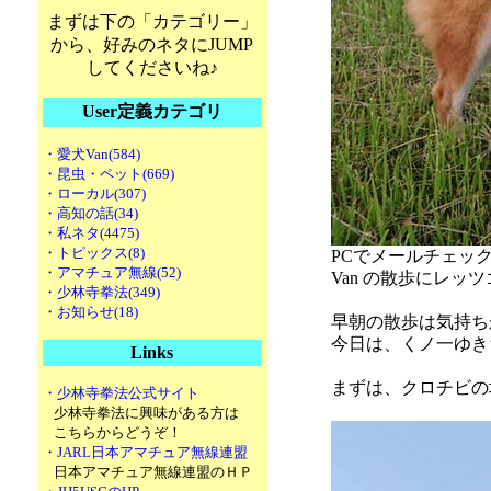
まずは下の「カテゴリー」
から、好みのネタにJUMP
してくださいね♪
User定義カテゴリ
・愛犬Van(584)
・昆虫・ペット(669)
・ローカル(307)
・高知の話(34)
・私ネタ(4475)
・トピックス(8)
PCでメールチェッ
・アマチュア無線(52)
Van の散歩にレッ
・少林寺拳法(349)
・お知らせ(18)
早朝の散歩は気持ち
今日は、くノ一ゆき
Links
まずは、クロチビの
・少林寺拳法公式サイト
少林寺拳法に興味がある方は
こちらからどうぞ！
・JARL日本アマチュア無線連盟
日本アマチュア無線連盟のＨＰ