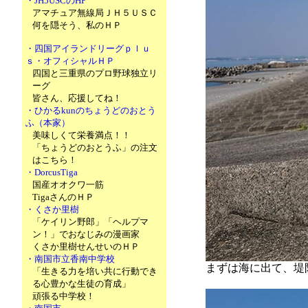
・JH5USCのHP
アマチュア無線局ＪＨ５ＵＳＣ
何を隠そう、私のＨＰ
・四国アイランドリーグｐｌｕ
ｓ・オフィシャルＨＰ
四国と三重県のプロ野球独立リ
ーグ
皆さん、応援してね！
・ひかるkunのちょうどのおとう
ふ（本家）
美味しくて栄養満点！！
「ちょうどのおとうふ」の注文
はこちら！
・DorcusTiga
国産オオクワ一筋
TigaさんのＨＰ
・くさか里樹
「ケイリン野郎」「ヘルプマ
ン！」でおなじみの漫画家
くさか里樹せんせいのＨＰ
・南国市立香南中学校
まずは海に出て、堤
「生きる力を培い共に行動でき
る心豊かな生徒の育成」
頑張る中学校！