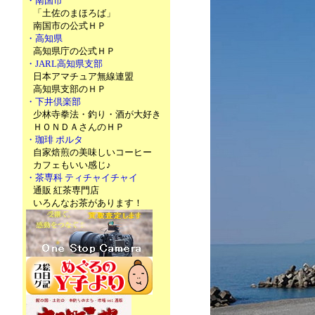
・南国市
「土佐のまほろば」
南国市の公式ＨＰ
・高知県
高知県庁の公式ＨＰ
・JARL高知県支部
日本アマチュア無線連盟
高知県支部のＨＰ
・下井倶楽部
少林寺拳法・釣り・酒が大好き
ＨＯＮＤＡさんのＨＰ
・珈琲 ポルタ
自家焙煎の美味しいコーヒー
カフェもいい感じ♪
・茶専科 ティチャイチャイ
通販 紅茶専門店
いろんなお茶があります！