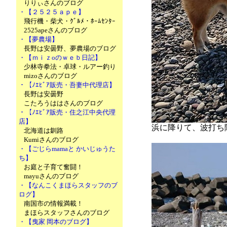
りりぃさんのブログ
・【２５２５ａｐｅ】
飛行機・柴犬・ｸﾞﾙﾒ・ﾎｰﾑｾﾝﾀｰ
2525apeさんのブログ
・【夢農場】
長野は安曇野、夢農場のブログ
・【ｍｉｚoのｗｅｂ日記】
少林寺拳法・卓球・ルアー釣り
mizoさんのブログ
・【ﾉｴﾋﾞｱ販売・吾妻中代理店】
長野は安曇野
こたろうははさんのブログ
・【ﾉｴﾋﾞｱ販売・住之江中央代理
店】
浜に降りて、波打ち
北海道は釧路
Kumiさんのブログ
・【ごじらmamaと かいじゅうた
ち】
お庭と子育て奮闘！
mayuさんのブログ
・【なんこくまほらスタッフのブ
ログ】
南国市の情報満載！
まほらスタッフさんのブログ
・【曳家 岡本のブログ】