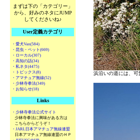
まずは下の「カテゴリー」
から、好みのネタにJUMP
してくださいね♪
User定義カテゴリ
・愛犬Van(584)
・昆虫・ペット(669)
・ローカル(307)
・高知の話(34)
・私ネタ(4475)
・トピックス(8)
浜沿いの道には、可
・アマチュア無線(52)
・少林寺拳法(349)
・お知らせ(18)
Links
・少林寺拳法公式サイト
少林寺拳法に興味がある方は
こちらからどうぞ！
・JARL日本アマチュア無線連盟
日本アマチュア無線連盟のＨＰ