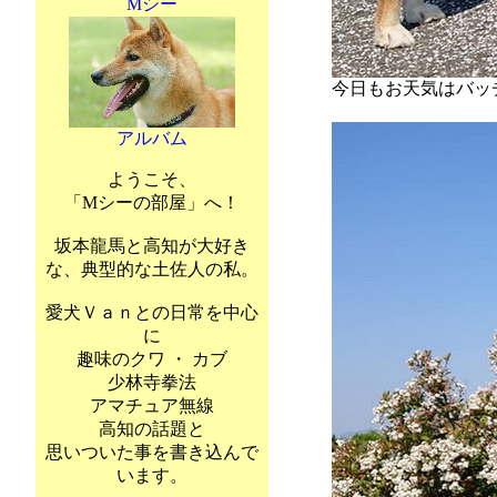
Mシー
今日もお天気はバッ
アルバム
ようこそ、
「Mシーの部屋」へ！
坂本龍馬と高知が大好き
な、典型的な土佐人の私。
愛犬Ｖａｎとの日常を中心
に
趣味のクワ ・ カブ
少林寺拳法
アマチュア無線
高知の話題と
思いついた事を書き込んで
います。