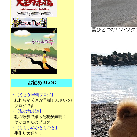
雲ひとつないバツグ
お勧めBLOG
・【くさか里樹ブログ】
われらが くさか里樹せんせい の
ブログです
・【私の散歩道】
朝の散歩で撮った花が満載！
ヤッコさんのブログ
・【りりぃのひとりごと】
手作り大好き！