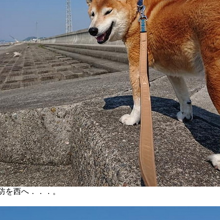
防を西へ．．．。