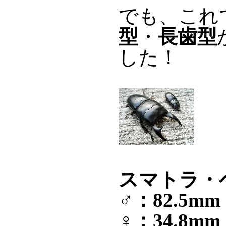
でも、これ
型
・
長歯型
した！
スマトラ・ベ
♂：82.5m
♀：34.8mm