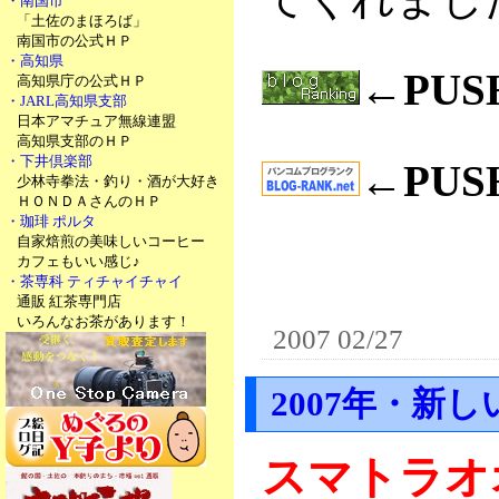
・南国市
「土佐のまほろば」
南国市の公式ＨＰ
・高知県
←PU
高知県庁の公式ＨＰ
・JARL高知県支部
日本アマチュア無線連盟
高知県支部のＨＰ
・下井倶楽部
←PU
少林寺拳法・釣り・酒が大好き
ＨＯＮＤＡさんのＨＰ
・珈琲 ポルタ
自家焙煎の美味しいコーヒー
カフェもいい感じ♪
・茶専科 ティチャイチャイ
通販 紅茶専門店
いろんなお茶があります！
2007 02/27
2007年・新し
スマトラオ