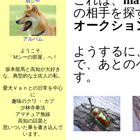
Mシー
の相手を探
オークショ
アルバム
ようするに
ようこそ、
「Mシーの部屋」へ！
で、あとの
坂本龍馬と高知が大好き
す。
な、典型的な土佐人の私。
愛犬Ｖａｎとの日常を中心
に
趣味のクワ ・ カブ
少林寺拳法
アマチュア無線
高知の話題と
思いついた事を書き込んで
います。