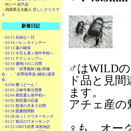
・Mシー
総代会
・四国系元大阪人
悲しいクリスマ
ス
新着日記
・02/15 自由な一日
・02/14 バレンタインデー
・02/13 薬の確保
・02/12 今日も鳶ヶ池中学校へ
・02/11 ＰＣショップへ
・02/10 週明けの二日間
♂
はWILD
・02/08 「武専教師 (補) 研修
会」・「武専指導員 (補佐) 講習
ド品と見間
会」
・02/06 勝つどーん！
ます。
・02/05 少林寺拳法授業
・02/04 衆院選も後半戦へ
アチェ産の
・02/02 衆院選の応援
・01/31 怒濤の月末２日間
・01/29 図書館閉館
・01/28 ゆっくりウオーキング
・01/27 毎日のウオーキング
♀
も、オー
・01/25 UNITY武専 本部地区