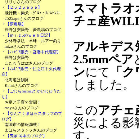
りりぃさんのブログ
スマトラオ
・【２５２５ａｐｅ】
飛行機・柴犬・ｸﾞﾙﾒ・ﾎｰﾑｾﾝﾀｰ
チェ産WIL
2525apeさんのブログ
・【夢農場】
長野は安曇野、夢農場のブログ
・【ｍｉｚoのｗｅｂ日記】
少林寺拳法・卓球・ルアー釣り
アルキデス短
mizoさんのブログ
・【ﾉｴﾋﾞｱ販売・吾妻中代理店】
2.5mmペア
長野は安曇野
こたろうははさんのブログ
ン
にて
「ク
・【ﾉｴﾋﾞｱ販売・住之江中央代理
店】
北海道は釧路
しました。
Kumiさんのブログ
・【ごじらmamaと かいじゅうた
ち】
お庭と子育て奮闘！
この
アチェ
mayuさんのブログ
・【なんこくまほらスタッフのブ
災による影
ログ】
南国市の情報満載！
まほらスタッフさんのブログ
す。
・【曳家 岡本のブログ】