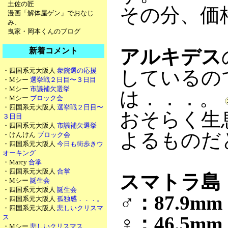
土佐の匠
その分、価
漫画「解体屋ゲン」でおなじ
み、
曳家・岡本くんのブログ
アルキデス
新着コメント
・四国系元大阪人
衆院選の応援
しているの
・Mシー
選挙戦２日目〜３日目
・Mシー
市議補欠選挙
は．．．。
・Mシー
ブロック会
・四国系元大阪人
選挙戦２日目〜
おそらく生
３日目
・四国系元大阪人
市議補欠選挙
よるものだ
・けんけん
ブロック会
・四国系元大阪人
今日も街歩きウ
オーキング
・Marcy
合掌
・四国系元大阪人
合掌
スマトラ島
・Mシー
誕生会
・四国系元大阪人
誕生会
♂：87.9mm
・四国系元大阪人
孤独感．．．。
・四国系元大阪人
悲しいクリスマ
♀：46.5mm
ス
・Mシー
悲しいクリスマス