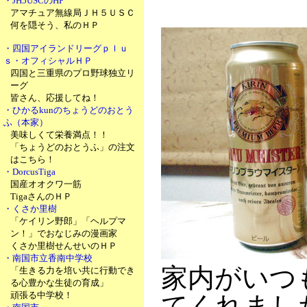
・JH5USCのHP
アマチュア無線局ＪＨ５ＵＳＣ
何を隠そう、私のＨＰ
・四国アイランドリーグｐｌｕ
ｓ・オフィシャルＨＰ
四国と三重県のプロ野球独立リ
ーグ
皆さん、応援してね！
・ひかるkunのちょうどのおとう
ふ（本家）
美味しくて栄養満点！！
「ちょうどのおとうふ」の注文
はこちら！
・DorcusTiga
国産オオクワ一筋
TigaさんのＨＰ
・くさか里樹
「ケイリン野郎」「ヘルプマ
ン！」でおなじみの漫画家
くさか里樹せんせいのＨＰ
・南国市立香南中学校
家内がいつ
「生きる力を培い共に行動でき
る心豊かな生徒の育成」
頑張る中学校！
てくれまし