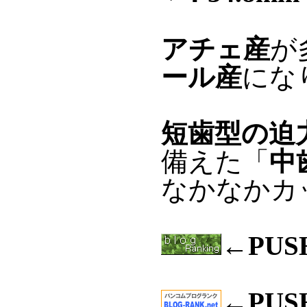
アチェ産
が
ール産
にな
短歯型の迫
備えた「
中
なかなかカ
←PU
←PU