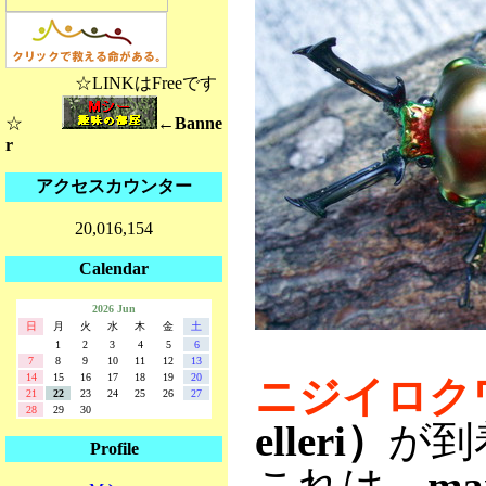
☆LINKはFreeです
☆
←Banne
r
アクセスカウンター
20,016,154
Calendar
2026 Jun
日
月
火
水
木
金
土
1
2
3
4
5
6
7
8
9
10
11
12
13
14
15
16
17
18
19
20
ニジイロク
21
22
23
24
25
26
27
28
29
30
elleri）
が到
Profile
これは、
ma