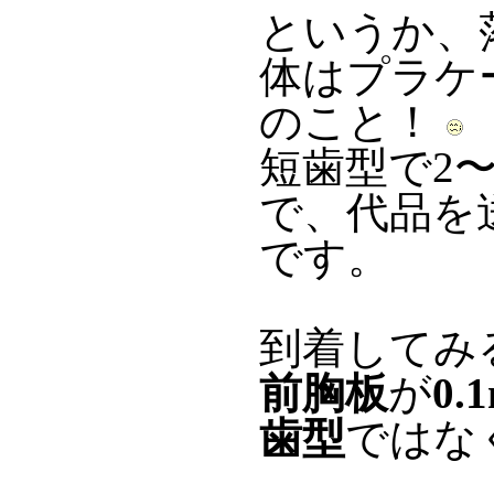
というか、
体はプラケ
のこと！
短歯型で2
で、代品を
です。
到着してみ
前胸板
が
0.
歯型
ではな