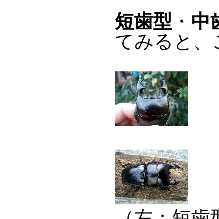
短歯型
・
中
てみると、
（左：短歯