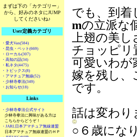
まずは下の「カテゴリー」
でも、到着
から、好みのネタにJUMP
してくださいね♪
m
の立派な
User定義カテゴリ
上翅の美し
・愛犬Van(584)
チョッピリ
・昆虫・ペット(669)
・ローカル(307)
可愛いわが
・高知の話(34)
・私ネタ(4475)
・トピックス(8)
嫁を残し、
・アマチュア無線(52)
・少林寺拳法(349)
です。
・お知らせ(18)
Links
話は変わり
・少林寺拳法公式サイト
少林寺拳法に興味がある方は
こちらからどうぞ！
・JARL日本アマチュア無線連盟
○６歳にな
日本アマチュア無線連盟のＨＰ