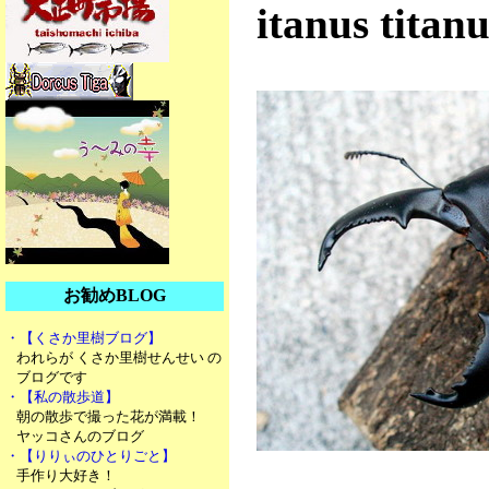
itanus tita
お勧めBLOG
・【くさか里樹ブログ】
われらが くさか里樹せんせい の
ブログです
・【私の散歩道】
朝の散歩で撮った花が満載！
ヤッコさんのブログ
・【りりぃのひとりごと】
手作り大好き！