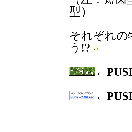
型）
それぞれの
う!?
←PU
←PU