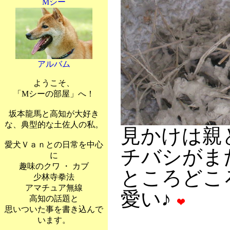
Mシー
アルバム
ようこそ、
「Mシーの部屋」へ！
坂本龍馬と高知が大好き
な、典型的な土佐人の私。
見かけは親
愛犬Ｖａｎとの日常を中心
チバシがま
に
趣味のクワ ・ カブ
ところどこ
少林寺拳法
アマチュア無線
愛い♪
高知の話題と
思いついた事を書き込んで
います。