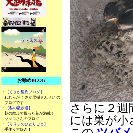
お勧めBLOG
・【くさか里樹ブログ】
われらが くさか里樹せんせい の
ブログです
さらに２週
・【私の散歩道】
朝の散歩で撮った花が満載！
には巣が小
ヤッコさんのブログ
・【りりぃのひとりごと】
この
ツバメ
手作り大好き！