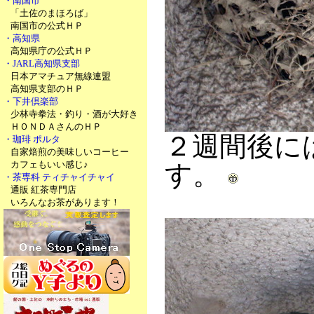
・南国市
「土佐のまほろば」
南国市の公式ＨＰ
・高知県
高知県庁の公式ＨＰ
・JARL高知県支部
日本アマチュア無線連盟
高知県支部のＨＰ
・下井倶楽部
少林寺拳法・釣り・酒が大好き
ＨＯＮＤＡさんのＨＰ
２週間後に
・珈琲 ポルタ
自家焙煎の美味しいコーヒー
カフェもいい感じ♪
す。
・茶専科 ティチャイチャイ
通販 紅茶専門店
いろんなお茶があります！