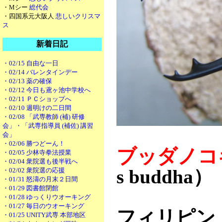
・Mシー
総代会
・四国系元大阪人
悲しいクリスマ
ス
新着日記
・02/15 自由な一日
・02/14 バレンタインデー
・02/13 薬の確保
・02/12 今日も鳶ヶ池中学校へ
・02/11 ＰＣショップへ
・02/10 週明けの二日間
・02/08 「武専教師 (補) 研修
会」・「武専指導員 (補佐) 講習
会」
・02/06 勝つどーん！
ブッダノコ
・02/05 少林寺拳法授業
・02/04 衆院選も後半戦へ
s buddha）
・02/02 衆院選の応援
・01/31 怒濤の月末２日間
・01/29 図書館閉館
・01/28 ゆっくりウオーキング
・01/27 毎日のウオーキング
フィリピン
・01/25 UNITY武専 本部地区