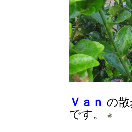
Ｖａｎ
の散
です。