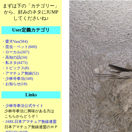
まずは下の「カテゴリー」
から、好みのネタにJUMP
してくださいね♪
User定義カテゴリ
・愛犬Van(584)
・昆虫・ペット(669)
・ローカル(307)
・高知の話(34)
・私ネタ(4475)
・トピックス(8)
・アマチュア無線(52)
・少林寺拳法(349)
・お知らせ(18)
Links
・少林寺拳法公式サイト
少林寺拳法に興味がある方は
こちらからどうぞ！
・JARL日本アマチュア無線連盟
日本アマチュア無線連盟のＨＰ