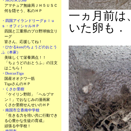
・JH5USCのHP
アマチュア無線局ＪＨ５ＵＳＣ
何を隠そう、私のＨＰ
一ヵ月前は
・四国アイランドリーグｐｌｕ
いた卵も．
ｓ・オフィシャルＨＰ
四国と三重県のプロ野球独立リ
ーグ
皆さん、応援してね！
・ひかるkunのちょうどのおとう
ふ（本家）
美味しくて栄養満点！！
「ちょうどのおとうふ」の注文
はこちら！
・DorcusTiga
国産オオクワ一筋
TigaさんのＨＰ
・くさか里樹
「ケイリン野郎」「ヘルプマ
ン！」でおなじみの漫画家
くさか里樹せんせいのＨＰ
・南国市立香南中学校
「生きる力を培い共に行動でき
る心豊かな生徒の育成」
頑張る中学校！