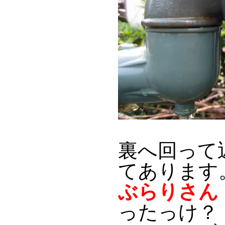
裏へ回って
てあります
ぶらりさん
ったっけ？