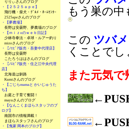
りりぃさんのブログ
・【２５２５ａｐｅ】
もう巣の中
飛行機・柴犬・ｸﾞﾙﾒ・ﾎｰﾑｾﾝﾀｰ
2525apeさんのブログ
・【夢農場】
長野は安曇野、夢農場のブログ
・【ｍｉｚoのｗｅｂ日記】
この
ツバメ
少林寺拳法・卓球・ルアー釣り
mizoさんのブログ
くことでし
・【ﾉｴﾋﾞｱ販売・吾妻中代理店】
長野は安曇野
こたろうははさんのブログ
・【ﾉｴﾋﾞｱ販売・住之江中央代理
店】
また元気で
北海道は釧路
Kumiさんのブログ
・【ごじらmamaと かいじゅうた
ち】
←PU
お庭と子育て奮闘！
mayuさんのブログ
・【なんこくまほらスタッフのブ
ログ】
南国市の情報満載！
←PU
まほらスタッフさんのブログ
・【曳家 岡本のブログ】