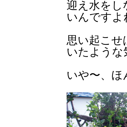
迎え水をし
いんですよ
思い起こせ
いたような
いや〜、ほ