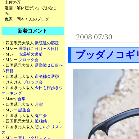
土佐の匠
漫画「解体屋ゲン」でおなじ
み、
曳家・岡本くんのブログ
新着コメント
2008 07/30
・四国系元大阪人
衆院選の応援
・Mシー
選挙戦２日目〜３日目
ブッダノコギ
・Mシー
市議補欠選挙
・Mシー
ブロック会
・四国系元大阪人
選挙戦２日目〜
３日目
・四国系元大阪人
市議補欠選挙
・けんけん
ブロック会
・四国系元大阪人
今日も街歩きウ
オーキング
・Marcy
合掌
・四国系元大阪人
合掌
・Mシー
誕生会
・四国系元大阪人
誕生会
・四国系元大阪人
孤独感．．．。
・四国系元大阪人
悲しいクリスマ
ス
・Mシー
悲しいクリスマス