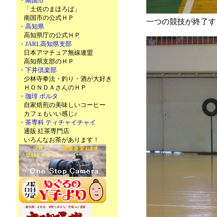
・南国市
「土佐のまほろば」
南国市の公式ＨＰ
一つの競技が終了す
・高知県
高知県庁の公式ＨＰ
・JARL高知県支部
日本アマチュア無線連盟
高知県支部のＨＰ
・下井倶楽部
少林寺拳法・釣り・酒が大好き
ＨＯＮＤＡさんのＨＰ
・珈琲 ポルタ
自家焙煎の美味しいコーヒー
カフェもいい感じ♪
・茶専科 ティチャイチャイ
通販 紅茶専門店
いろんなお茶があります！