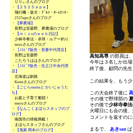
りりぃさんのブログ
・【２５２５ａｐｅ】
飛行機・柴犬・ｸﾞﾙﾒ・ﾎｰﾑｾﾝﾀｰ
2525apeさんのブログ
・【夢農場】
長野は安曇野、夢農場のブログ
・【ｍｉｚoのｗｅｂ日記】
少林寺拳法・卓球・ルアー釣り
mizoさんのブログ
・【ﾉｴﾋﾞｱ販売・吾妻中代理店】
長野は安曇野
高知高専
の部員は、
こたろうははさんのブログ
今年は３名しか出場
・【ﾉｴﾋﾞｱ販売・住之江中央代理
終了後、顧問の先生
店】
北海道は釧路
この結果を、もう少
Kumiさんのブログ
・【ごじらmamaと かいじゅうた
ち】
この大会終了後に
お庭と子育て奮闘！
その後で野球部の
mayuさんのブログ
その後で
少林寺拳法
・【なんこくまほらスタッフのブ
火曜日にも会の後、
ログ】
コメントを返すの
南国市の情報満載！
まほらスタッフさんのブログ
まるで、
あきsan
ば
・【曳家 岡本のブログ】