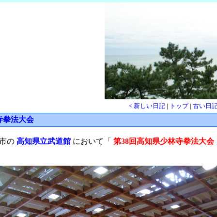
< 新しい日記
|
トップ
|
古い日記
寺拳法大会
知市の
高知県立武道館
において「
第38回高知県少林寺拳法大会