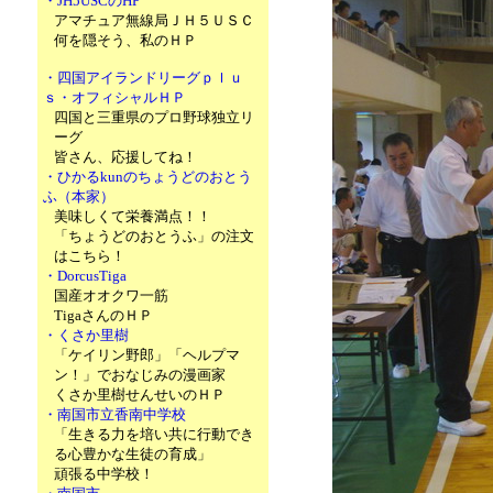
・JH5USCのHP
アマチュア無線局ＪＨ５ＵＳＣ
何を隠そう、私のＨＰ
・四国アイランドリーグｐｌｕ
ｓ・オフィシャルＨＰ
四国と三重県のプロ野球独立リ
ーグ
皆さん、応援してね！
・ひかるkunのちょうどのおとう
ふ（本家）
美味しくて栄養満点！！
「ちょうどのおとうふ」の注文
はこちら！
・DorcusTiga
国産オオクワ一筋
TigaさんのＨＰ
・くさか里樹
「ケイリン野郎」「ヘルプマ
ン！」でおなじみの漫画家
くさか里樹せんせいのＨＰ
・南国市立香南中学校
「生きる力を培い共に行動でき
る心豊かな生徒の育成」
頑張る中学校！