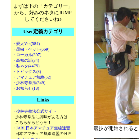
まずは下の「カテゴリー」
から、好みのネタにJUMP
してくださいね♪
User定義カテゴリ
・愛犬Van(584)
・昆虫・ペット(669)
・ローカル(307)
・高知の話(34)
・私ネタ(4475)
・トピックス(8)
・アマチュア無線(52)
・少林寺拳法(349)
・お知らせ(18)
Links
・少林寺拳法公式サイト
少林寺拳法に興味がある方は
こちらからどうぞ！
・JARL日本アマチュア無線連盟
競技が開始されると
日本アマチュア無線連盟のＨＰ