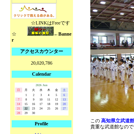
☆LINKはFreeです
☆
←Banne
r
アクセスカウンター
20,020,786
Calendar
2026 Jun
日
月
火
水
木
金
土
1
2
3
4
5
6
7
8
9
10
11
12
13
14
15
16
17
18
19
20
21
22
23
24
25
26
27
28
29
30
この
高知県立武道
Profile
貴重な武道館なので