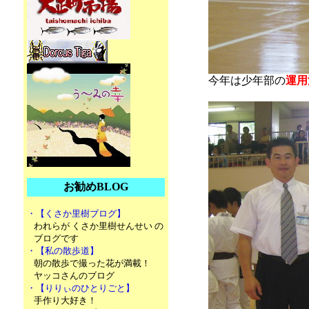
今年は少年部の
運用
お勧めBLOG
・【くさか里樹ブログ】
われらが くさか里樹せんせい の
ブログです
・【私の散歩道】
朝の散歩で撮った花が満載！
ヤッコさんのブログ
・【りりぃのひとりごと】
手作り大好き！