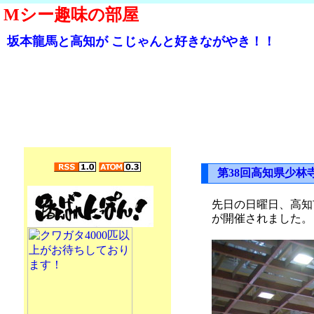
Mシー趣味の部屋
坂本龍馬と高知が こじゃんと好きながやき！！
第38回高知県少林
先日の日曜日、高
が開催されました。