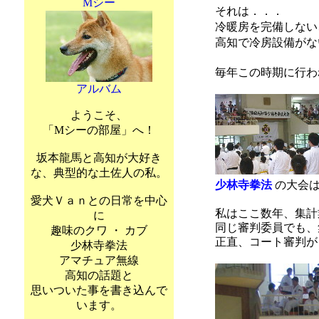
Mシー
それは．．．
冷暖房を完備しない
高知で冷房設備がな
毎年この時期に行わ
アルバム
ようこそ、
「Mシーの部屋」へ！
坂本龍馬と高知が大好き
な、典型的な土佐人の私。
少林寺拳法
の大会
愛犬Ｖａｎとの日常を中心
私はここ数年、集計
に
同じ審判委員でも、
趣味のクワ ・ カブ
正直、コート審判が
少林寺拳法
アマチュア無線
高知の話題と
思いついた事を書き込んで
います。