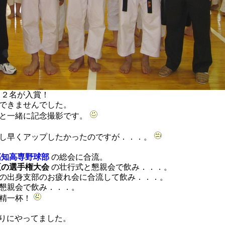
２名が入賞！
できませんでした。
と一緒に記念撮影です。
し早くアップしたかったのですが．．．。
高知高専野球部
の総会に合流。
夏の選手権大会
の壮行式と懇親会で飲み．．．。
の出身支部のお疲れ会に合流して飲み．．．。
懇親会で飲み．．．。
に精一杯！
りにやってました。